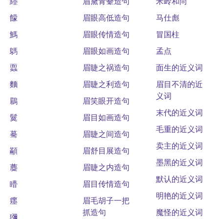
纆
眉黛青颦造句
米岭和尚
饛
眉眼高低造句
马仕彪
鰢
眉眼传情造句
冒国柱
鷌
眉眼如画造句
孟点
蠠
眉睫之祸造句
面生的近义词
麵
眉睫之利造句
眉目不清的近
义词
鶥
眉笑眼开造句
末代的近义词
鬕
眉目如画造句
毛重的近义词
驀
眉睫之间造句
卖主的近义词
顢
眉舒目展造句
墨黑的近义词
蘪
眉睫之内造句
默认的近义词
矒
眉目传情造句
明艳的近义词
癦
眉毛胡子一把
抓造句
魔怪的近义词
獼