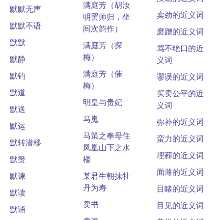
满庭芳（胡汝
默默无声
卖劲的近义词
明罢帅归，坐
默默不语
间次韵作）
磨蹭的近义词
默默
满庭芳（探
骂不绝口的近
梅）
默静
义词
满庭芳（催
默钓
谬误的近义词
梅）
默道
买卖公平的近
明皇与贵妃
义词
默送
马嵬
弥补的近义词
默运
马策之奉母住
蛮力的近义词
默转潜移
凤凰山下之水
埋葬的近义词
默赞
楼
面薄的近义词
默谏
某君生朝抹牡
丹为寿
目睹的近义词
默读
卖书
目见的近义词
默诵