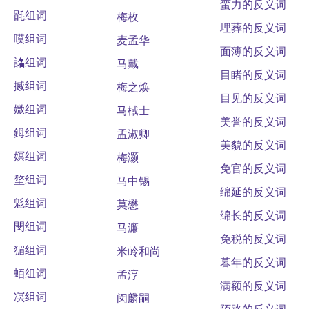
蛮力的反义词
毷组词
梅枚
埋葬的反义词
嗼组词
麦孟华
面薄的反义词
詺组词
马戴
目睹的反义词
搣组词
梅之焕
目见的反义词
媺组词
马棫士
美誉的反义词
鉧组词
孟淑卿
美貌的反义词
嫇组词
梅灏
免官的反义词
堥组词
马中锡
绵延的反义词
鬽组词
莫懋
绵长的反义词
閔组词
马濂
免税的反义词
猸组词
米岭和尚
暮年的反义词
蛨组词
孟淳
满额的反义词
凕组词
闵麟嗣
陌路的反义词