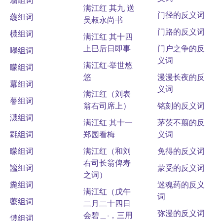
满江红 其九 送
门径的反义词
蘰组词
吴叔永尚书
门路的反义词
櫗组词
满江红 其十四
上巳后日即事
门户之争的反
嚜组词
义词
满江红·举世悠
矇组词
悠
漫漫长夜的反
羃组词
义词
满江红（刘表
謩组词
翁右司席上）
铭刻的反义词
瀎组词
满江红 其十一
茅茨不翦的反
氋组词
郑园看梅
义词
曚组词
满江红（和刘
免得的反义词
右司长翁俾寿
謐组词
蒙受的反义词
之词）
麊组词
迷魂药的反义
满江红（戊午
词
藌组词
二月二十四日
弥漫的反义词
会碧＿·，三用
懱组词