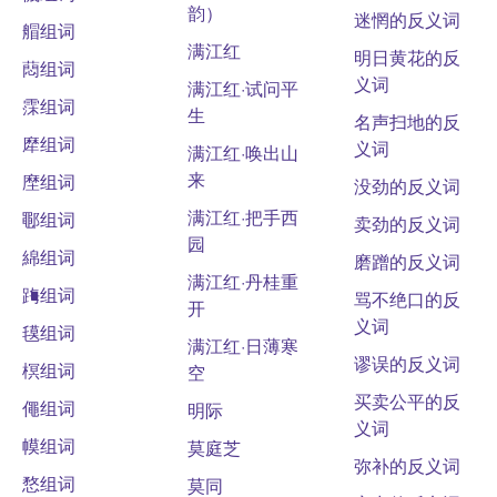
韵）
迷惘的反义词
艒组词
满江红
明日黄花的反
蕄组词
义词
满江红·试问平
霂组词
生
名声扫地的反
犘组词
义词
满江红·唤出山
来
塺组词
没劲的反义词
满江红·把手西
鄳组词
卖劲的反义词
园
綿组词
磨蹭的反义词
满江红·丹桂重
踇组词
骂不绝口的反
开
义词
氁组词
满江红·日薄寒
谬误的反义词
榠组词
空
买卖公平的反
僶组词
明际
义词
幙组词
莫庭芝
弥补的反义词
愗组词
莫同