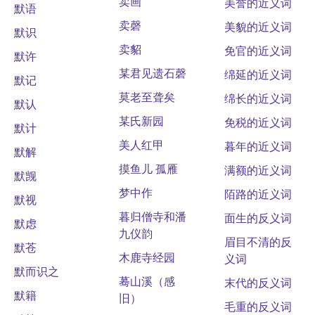
卖画
美誉的近义词
默语
卖磬
美貌的近义词
默识
卖貂
免官的近义词
默许
某君见遗石磬
绵延的近义词
默记
莫老至聋矣
绵长的近义词
默认
某氏新园
免税的近义词
默计
美人红甲
暮年的近义词
默解
摸鱼儿 孤雁
满额的近义词
默觊
梦中作
陌路的近义词
默视
暮归僧寺和潘
面生的反义词
默虑
九仪韵
眉目不清的反
默苍
木鹿寺经园
义词
默而识之
蓦山溪（感
末代的反义词
默籍
旧）
毛重的反义词