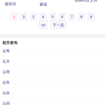
痝组词
蒙端
1
2
3
4
5
6
7
8
9
10
下一页
相关查询
运奄
运夫
运商
运售
运命
运周