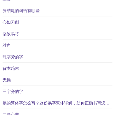
务结尾的词语有哪些
心如刀刺
临敌易将
雅声
龍字旁的字
背本趋末
无操
彐字旁的字
易的繁体字怎么写？这份易字繁体详解，助你正确书写汉字_汉字繁体学习
口是心非