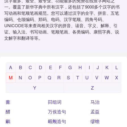
汉字最多、最全、最专业、功能最多的免费在线查字网站之
一。覆盖了新华字典中所有汉字，还包括了9000多个汉字的书
写动画和笔顺笔画规范。您可以通过汉字的全字、拼音、五笔
编码、仓颉编码、郑码、电码、汉字笔顺、四角号码、
UNICODE等来查询相关汉字的拼音、读音、字义、解释、引
证、输入法、书写动画、笔顺笔画、各类编码、康熙字典、说
文解字和翻译等等。
A
B
C
D
E
F
G
H
I
J
K
L
M
N
O
P
Q
R
S
T
U
V
W
X
Y
Z
虋
茻组词
马治
釄
万俟造句
孟益
鸍
䩄觍造句
缪蟾