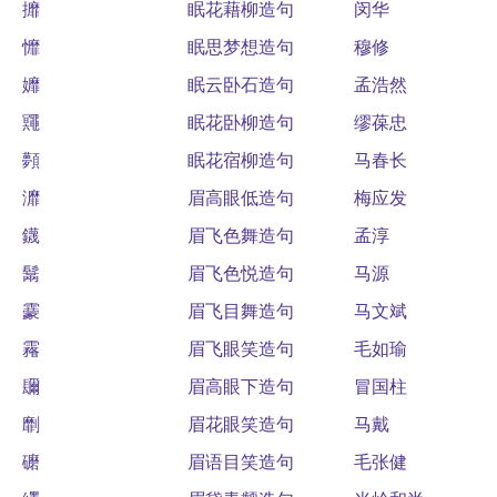
攠
眠花藉柳造句
闵华
戂
眠思梦想造句
穆修
孊
眠云卧石造句
孟浩然
鼆
眠花卧柳造句
缪葆忠
顭
眠花宿柳造句
马春长
灖
眉高眼低造句
梅应发
鑖
眉飞色舞造句
孟淳
鬗
眉飞色悦造句
马源
靀
眉飞目舞造句
马文斌
霿
眉飞眼笑造句
毛如瑜
镾
眉高眼下造句
冒国柱
劘
眉花眼笑造句
马戴
礳
眉语目笑造句
毛张健