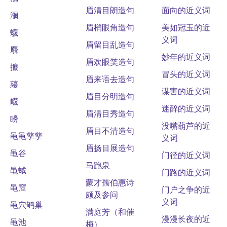
眉清目朗造句
面向的近义词
瀰
眉梢眼角造句
美如冠玉的近
蠛
义词
眉留目乱造句
麛
妙年的近义词
眉欢眼笑造句
攗
冒头的近义词
眉来语去造句
蘰
谋害的近义词
眉目分明造句
衊
迷醉的近义词
眉清目秀造句
矏
没嘴葫芦的近
眉目不清造句
黾黾孳孳
义词
眉扬目展造句
黾谷
门径的近义词
马跑泉
黾蜮
门路的近义词
蒙才孺伯惠诗
黾窟
门户之争的近
颇及参问
义词
黾穴鸲巢
满庭芳（和催
漫漫长夜的近
黾池
梅）