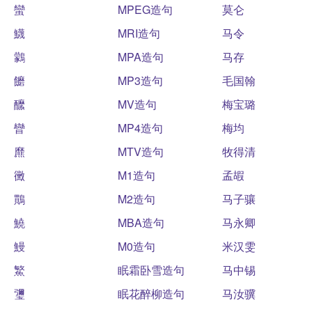
蠻
MPEG造句
莫仑
鱴
MRI造句
马令
鸏
MPA造句
马存
饝
MP3造句
毛国翰
醿
MV造句
梅宝璐
矕
MP4造句
梅均
爢
MTV造句
牧得清
黴
M1造句
孟嘏
鷶
M2造句
马子骧
鱙
MBA造句
马永卿
鰻
M0造句
米汉雯
鰵
眠霜卧雪造句
马中锡
瓕
眠花醉柳造句
马汝骥