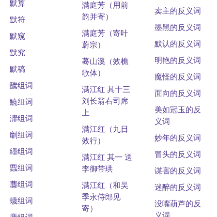
默算
满庭芳（用前
卖主的反义词
韵并寄）
默符
墨黑的反义词
满庭芳（寄叶
默窥
默认的反义词
蔚宗）
默究
明艳的反义词
蓦山溪（效樵
默稿
歌体）
魔怪的反义词
醿组词
满江红 其十三
面向的反义词
刘长翁右司席
鱙组词
美如冠玉的反
上
灖组词
义词
满江红（九日
劘组词
妙年的反义词
效行）
纆组词
冒头的反义词
满江红 其一 送
蠠组词
李御带珙
谋害的反义词
蘪组词
满江红（和吴
迷醉的反义词
季永侍郎见
蠛组词
没嘴葫芦的反
寄）
义词
麛组词