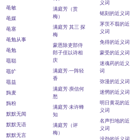
义词
黾敏
满庭芳（赏
铭刻的近义词
梅）
黾媒
茅茨不翦的近
满庭芳 其三 探
黾塞
义词
梅
黾勉从事
免得的近义词
蒙恩除吏部侍
黾勉
郎子侄以诗相
蒙受的近义词
庆
黽聪
迷魂药的近义
满庭芳·一阵轻
词
黽纩
香
弥漫的近义词
黽益
满庭芳·庾信何
迷惘的近义词
黣麦
愁
明日黄花的近
黣粉
满庭芳·未许蜂
义词
默默无闻
知
名声扫地的近
默默无语
满庭芳（评
义词
梅）
默默无言
没劲的近义词