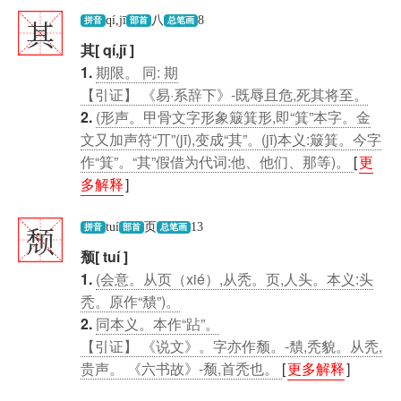
其
qí,jī
八
8
拼音
部首
总笔画
其[ qí,jī ]
1.
期限。 同: 期
【引证】 《易·系辞下》-既辱且危,死其将至。
2.
(形声。甲骨文字形象簸箕形,即“箕”本字。金
文又加声符“丌”(jī),变成“其”。(jī)本义:簸箕。今字
作“箕”。“其”假借为代词:他、他们、那等)。
[
更
多解释
]
颓
tuí
页
13
拼音
部首
总笔画
颓[ tuí ]
1.
(会意。从页（xié）,从秃。页,人头。本义:头
秃。原作“穨”)。
2.
同本义。本作“跕”。
【引证】 《说文》。字亦作颓。-穨,秃貌。从秃,
贵声。 《六书故》-颓,首秃也。
[
更多解释
]