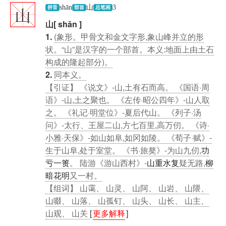
山
shān
山
3
拼音
部首
总笔画
山[ shān ]
1.
(象形。甲骨文和金文字形,象山峰并立的形
状。“山”是汉字的一个部首。本义:地面上由土石
构成的隆起部分)。
2.
同本义。
【引证】 《说文》-山,土有石而高。 《国语·周
语》-山,土之聚也。 《左传·昭公四年》-山人取
之。 《礼记·明堂位》-夏后代山。 《列子·汤
问》-太行、王屋二山,方七百里,高万仞。 《诗·
小雅·天保》-如山如阜,如冈如陵。 《荀子·赋》-
生于山阜,处于室堂。 《书·旅獒》-为山九仞,
功
亏一篑
。 陆游《游山西村》-
山重水复
疑无路,
柳
暗花明
又一村。
【组词】 山霭、 山灵、 山阿、 山岩、 山隈、
山啜、 山落、 山孤钉、 山头、 山长、 山主、
山观、 山关
[
更多解释
]