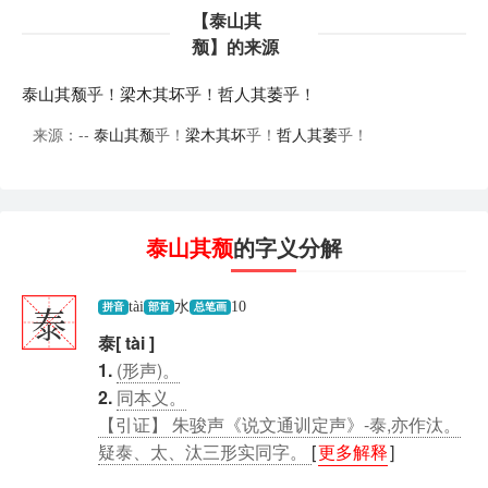
【泰山其
颓】的来源
泰山其颓
乎！
梁木其坏
乎！
哲人其萎
乎！
来源：--
泰山其颓
乎！
梁木其坏
乎！
哲人其萎
乎！
泰山其颓
的字义分解
泰
tài
水
10
拼音
部首
总笔画
泰[ tài ]
1.
(形声)。
2.
同本义。
【引证】 朱骏声《说文通训定声》-泰,亦作汰。
疑泰、太、汰三形实同字。
[
更多解释
]