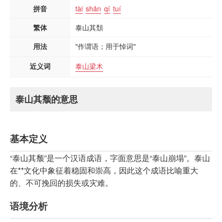
拼音
tài
shān
qí
tuí
繁体
泰山其頹
用法
"作谓语；用于悼词"
近义词
泰山梁木
泰山其颓的意思
基本定义
“泰山其颓”是一个汉语成语，字面意思是“泰山崩塌”。泰山
在**文化中象征着稳固和崇高，因此这个成语比喻重大
的、不可挽回的损失或灾难。
语境分析