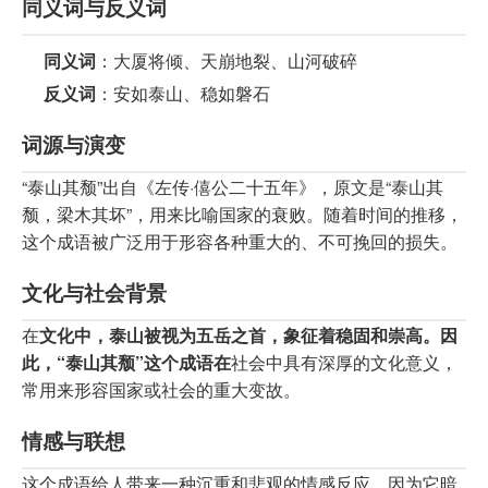
同义词与反义词
同义词
：大厦将倾、天崩地裂、山河破碎
反义词
：安如泰山、稳如磐石
词源与演变
“泰山其颓”出自《左传·僖公二十五年》，原文是“泰山其
颓，梁木其坏”，用来比喻国家的衰败。随着时间的推移，
这个成语被广泛用于形容各种重大的、不可挽回的损失。
文化与社会背景
在
文化中，泰山被视为五岳之首，象征着稳固和崇高。因
此，“泰山其颓”这个成语在
社会中具有深厚的文化意义，
常用来形容国家或社会的重大变故。
情感与联想
这个成语给人带来一种沉重和悲观的情感反应，因为它暗