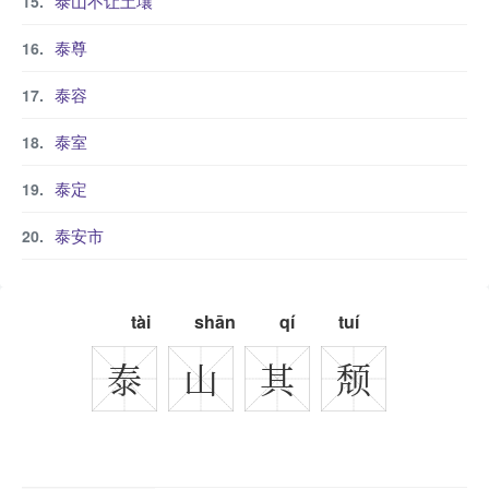
泰山不让土壤
泰尊
泰容
泰室
泰定
泰安市
tài
shān
qí
tuí
泰
山
其
颓