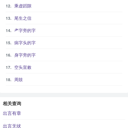
乘虚蹈隙
尾生之信
耂字旁的字
病字头的字
身字旁的字
空头宣敕
周鼓
相关查询
出言有章
出言无状