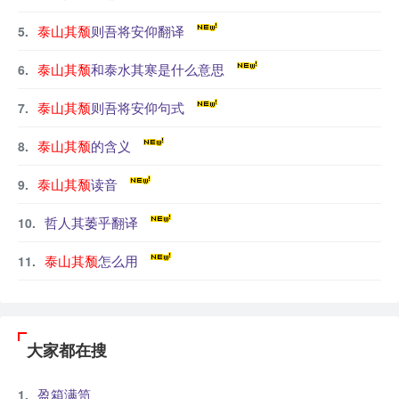
泰山其颓
则吾将安仰翻译
泰山其颓
和泰水其寒是什么意思
泰山其颓
则吾将安仰句式
泰山其颓
的含义
泰山其颓
读音
哲人其萎乎翻译
泰山其颓
怎么用
大家都在搜
盈箱满笥