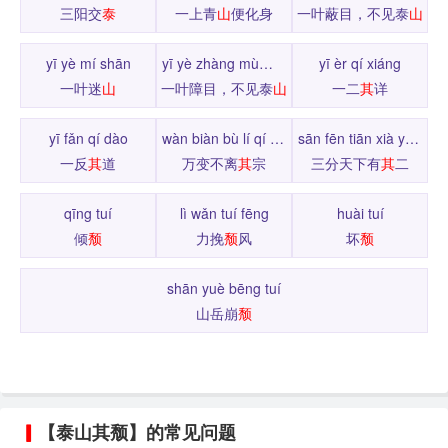
三阳交
泰
一上青
山
便化身
一叶蔽目，不见泰
山
yī yè mí shān
yī yè zhàng mù，bù jiàn tài shān
yī èr qí xiáng
一叶迷
山
一叶障目，不见泰
山
一二
其
详
yī fǎn qí dào
wàn biàn bù lí qí zōng
sān fēn tiān xià yǒu qí èr
一反
其
道
万变不离
其
宗
三分天下有
其
二
qīng tuí
lì wǎn tuí fēng
huài tuí
倾
颓
力挽
颓
风
坏
颓
shān yuè bēng tuí
山岳崩
颓
【泰山其颓】的常见问题