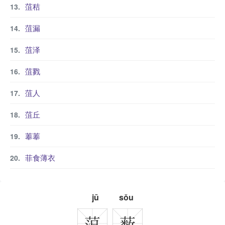
菹秸
菹漏
菹泽
菹戮
菹人
菹丘
菶菶
菲食薄衣
jū
sǒu
菹
薮