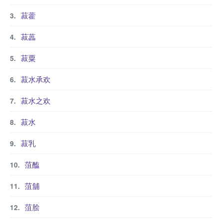
菽藿
菽藟
菽粟
菽水承欢
菽水之欢
菽水
菽乳
菹醢
菹舖
菹脍