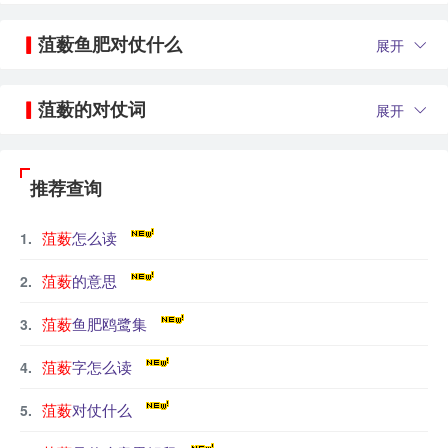
菹薮鱼肥对仗什么
展开
菹薮的对仗词
展开
推荐查询
菹薮
怎么读
菹薮
的意思
菹薮
鱼肥鸥鹭集
菹薮
字怎么读
菹薮
对仗什么