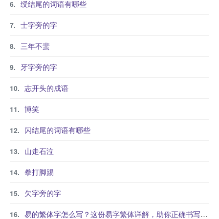
绶结尾的词语有哪些
士字旁的字
三年不蜚
牙字旁的字
志开头的成语
博笑
闪结尾的词语有哪些
山走石泣
拳打脚踢
欠字旁的字
易的繁体字怎么写？这份易字繁体详解，助你正确书写汉字_汉字繁体学习