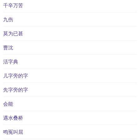
千辛万苦
九伤
莫为已甚
曹沈
活字典
儿字旁的字
先字旁的字
会能
遇水叠桥
鸣冤叫屈