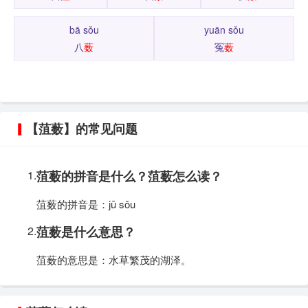
bā sǒu
yuān sǒu
八
薮
冤
薮
【菹薮】的常见问题
1.
菹薮的拼音是什么？菹薮怎么读？
菹薮的拼音是：jū sǒu
2.
菹薮是什么意思？
菹薮的意思是：水草繁茂的湖泽。