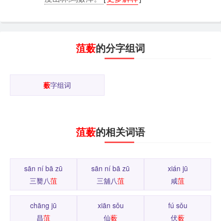
菹薮
的分字组词
薮
字组词
菹薮
的相关词语
sān ní bā zū
sān ní bā zū
xián jū
三臡八
菹
三舖八
菹
咸
菹
chāng jū
xiān sǒu
fú sǒu
昌
菹
仙
薮
伏
薮