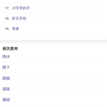
爿字旁的字
疾言厉色
笔诛
相关查询
蹲伏
蹲下
蹱躘
蹱路
蹯踞