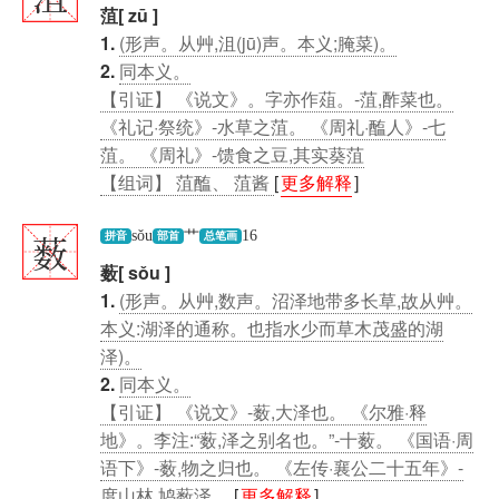
菹[ zū ]
1.
(形声。从艸,沮(jū)声。本义;腌菜)。
2.
同本义。
【引证】 《说文》。字亦作葅。-菹,酢菜也。
《礼记·祭统》-水草之菹。 《周礼·醢人》-七
菹。 《周礼》-馈食之豆,其实葵菹
【组词】 菹醢、 菹酱
[
更多解释
]
薮
sǒu
艹
16
拼音
部首
总笔画
薮[ sǒu ]
1.
(形声。从艸,数声。沼泽地带多长草,故从艸。
本义:湖泽的通称。也指水少而草木茂盛的湖
泽)。
2.
同本义。
【引证】 《说文》-薮,大泽也。 《尔雅·释
地》。李注:“薮,泽之别名也。”-十薮。 《国语·周
语下》-薮,物之归也。 《左传·襄公二十五年》-
度山林,鸠薮泽。
[
更多解释
]