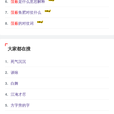
菹薮
是什么意思解释
菹薮
鱼肥对仗什么
菹薮
的对仗词
大家都在搜
死气沉沉
谈咏
白舞
江淹才尽
方字旁的字