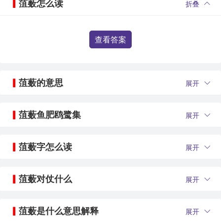
菹薮怎么读
折叠
查看答案
菹薮的意思
展开
菹薮鱼肥鸥鹭集
展开
菹薮字怎么读
展开
菹薮对仗什么
展开
菹薮是什么意思解释
展开