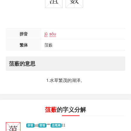
拼音
jū
sǒu
繁体
菹藪
菹薮的意思
1.
水草繁茂的湖泽。
菹薮
的字义分解
菹
zū
艹
11
拼音
部首
总笔画