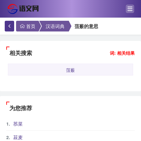
首页
汉语词典
菹薮的意思
相关搜索
词: 相关结果
菹薮
为您推荐
菾菜
菽麦