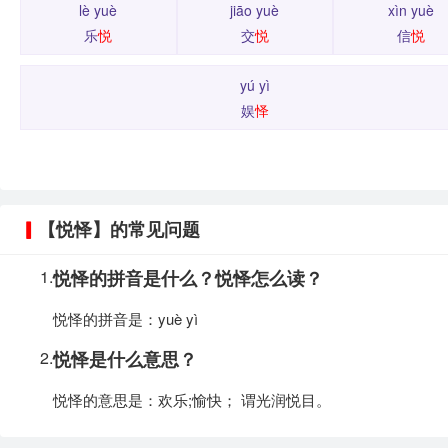
lè yuè
jiāo yuè
xìn yuè
乐
悦
交
悦
信
悦
yú yì
娱
怿
【悦怿】的常见问题
1.
悦怿的拼音是什么？悦怿怎么读？
悦怿的拼音是：yuè yì
2.
悦怿是什么意思？
悦怿的意思是：欢乐;愉快； 谓光润悦目。