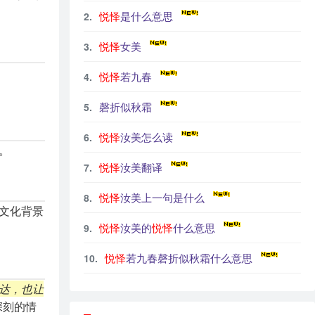
悦怿
是什么意思
悦怿
女美
悦怿
若九春
磬折似秋霜
悦怿
汝美怎么读
。
悦怿
汝美翻译
悦怿
汝美上一句是什么
和文化背景
悦怿
汝美的
悦怿
什么意思
悦怿
若九春磬折似秋霜什么意思
达，也让
深刻的情