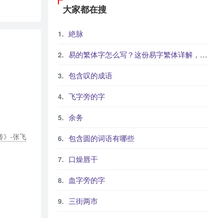
大家都在搜
絶脉
易的繁体字怎么写？这份易字繁体详解，助你正确书写汉字_汉字繁体学习
包含叹的成语
飞字旁的字
余务
传》-张飞
包含圆的词语有哪些
口燥唇干
血字旁的字
三街两市