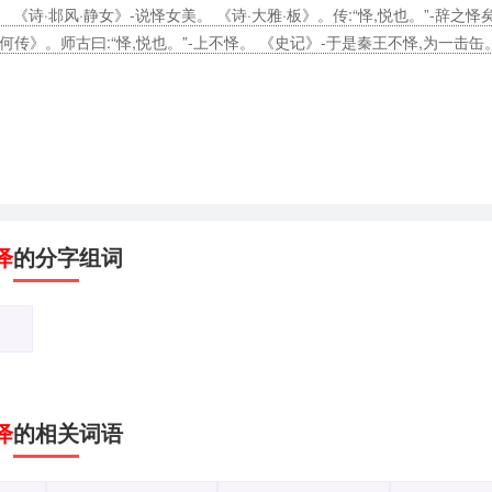
 《诗·邶风·静女》-说怿女美。 《诗·大雅·板》。传:“怿,悦也。”-辞之怿
萧何传》。师古曰:“怿,悦也。”-上不怿。 《史记》-于是秦王不怿,为一击缶
怿
的分字组词
怿
的相关词语