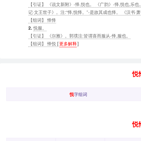
【引证】 《说文新附》-怿,悦也。 《广韵》-怿,悦也,乐也。
记·文王世子》。注:“怿,悦怿。”-是故其成也怿。 《汉书·
【组词】 怿怿
2.
悦服。
【引证】 《尔雅》。郭璞注:皆谓喜而服从-怿,服也。
【组词】 怿悦
[
更多解释
]
悦
悦
字组词
悦