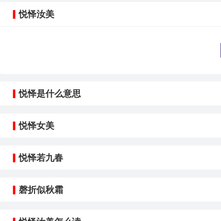
悦怿汝美
悦怿是什么意思
悦怿女美
悦怿若九春
磬折似秋霜