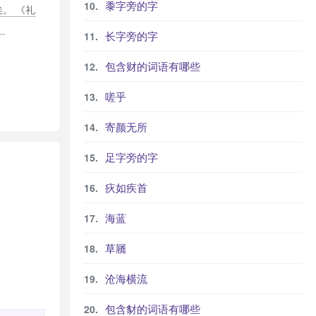
黍字旁的字
矣。 《礼
。
长字旁的字
包含财的词语有哪些
嗟乎
寄颜无所
足字旁的字
疢如疾首
海蓝
草屩
沧海横流
包含豺的词语有哪些