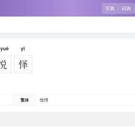
字典
词典
yuè
yì
悦
怿
繁体
悅懌