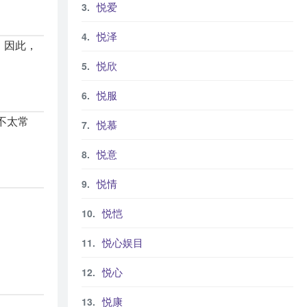
悦爱
悦泽
。因此，
悦欣
悦服
不太常
悦慕
。
悦意
悦情
悦恺
悦心娱目
悦心
悦康