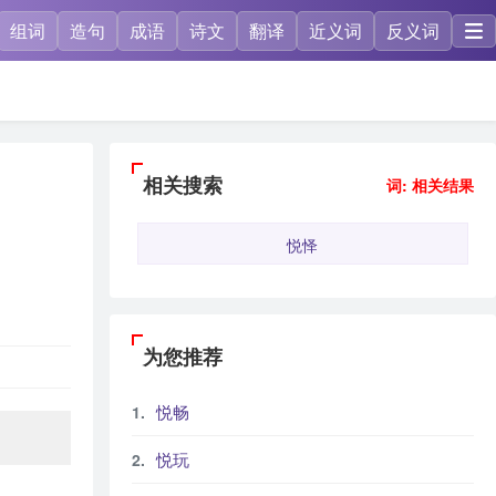
组词
造句
成语
诗文
翻译
近义词
反义词
相关搜索
词: 相关结果
悦怿
为您推荐
悦畅
悦玩