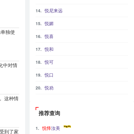
悦尼来远
悦媚
的单独使
悦喜
悦和
悦可
化中对情
悦口
悦劝
。这种情
推荐查询
悦怿
汝美
受到了家