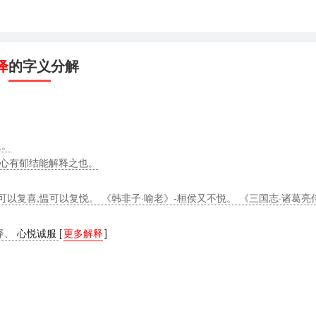
怿
的字义分解
义。
人心有郁结能解释之也。
可以复喜,愠可以复悦。 《韩非子·喻老》-桓侯又不悦。 《三国志·诸葛亮
悦泽、
心悦诚服
[
更多解释
]