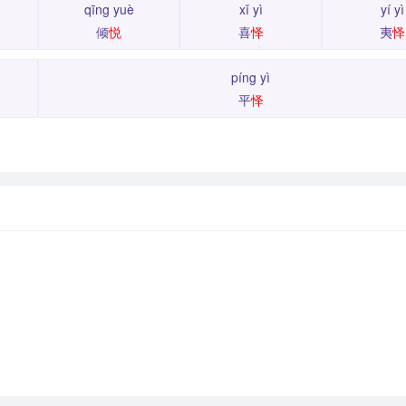
qīng yuè
xǐ yì
yí yì
倾
悦
喜
怿
夷
怿
píng yì
平
怿