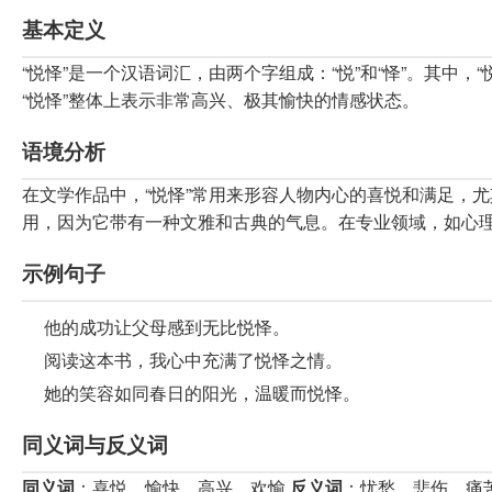
基本定义
“悦怿”是一个汉语词汇，由两个字组成：“悦”和“怿”。其中
“悦怿”整体上表示非常高兴、极其愉快的情感状态。
语境分析
在文学作品中，“悦怿”常用来形容人物内心的喜悦和满足，
用，因为它带有一种文雅和古典的气息。在专业领域，如心
示例句子
他的成功让父母感到无比悦怿。
阅读这本书，我心中充满了悦怿之情。
她的笑容如同春日的阳光，温暖而悦怿。
同义词与反义词
同义词
：喜悦、愉快、高兴、欢愉
反义词
：忧愁、悲伤、痛