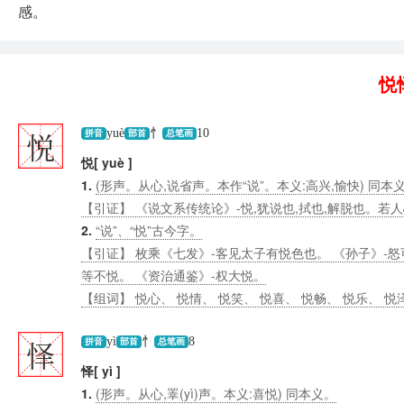
感。
悦
悦
yuè
忄
10
拼音
部首
总笔画
悦[ yuè ]
1.
(形声。从心,说省声。本作“说”。本义:高兴,愉快) 同本
【引证】 《说文系传统论》-悦,犹说也,拭也,解脱也。若
2.
“说”、“悦”古今字。
【引证】 枚乘《七发》-客见太子有悦色也。 《孙子》-怒
等不悦。 《资治通鉴》-权大悦。
【组词】 悦心、 悦情、 悦笑、 悦喜、 悦畅、 悦乐、 
怿
yì
忄
8
拼音
部首
总笔画
怿[ yì ]
1.
(形声。从心,睪(yì)声。本义:喜悦) 同本义。