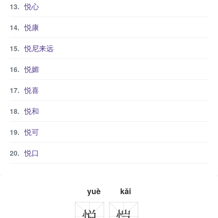
悦心
悦康
悦尼来远
悦媚
悦喜
悦和
悦可
悦口
yuè
kǎi
悦
恺