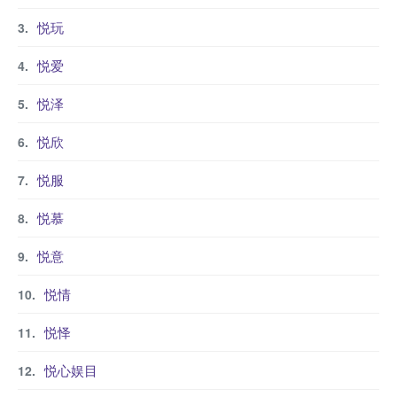
悦玩
悦爱
悦泽
悦欣
悦服
悦慕
悦意
悦情
悦怿
悦心娱目