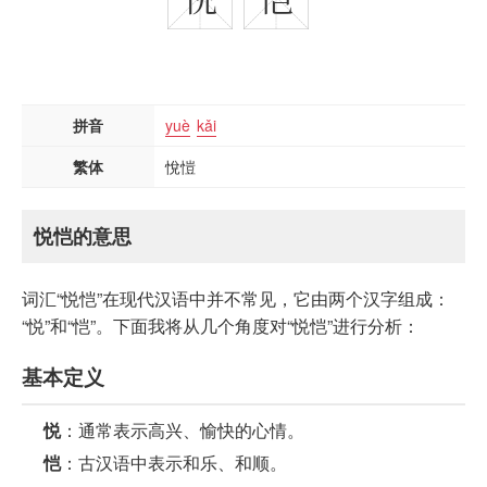
拼音
yuè
kǎi
繁体
悅愷
悦恺的意思
词汇“悦恺”在现代汉语中并不常见，它由两个汉字组成：
“悦”和“恺”。下面我将从几个角度对“悦恺”进行分析：
基本定义
悦
：通常表示高兴、愉快的心情。
恺
：古汉语中表示和乐、和顺。