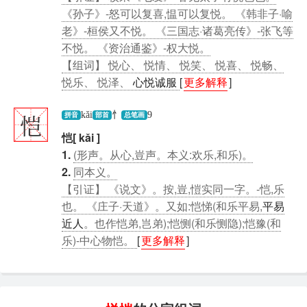
《孙子》-怒可以复喜,愠可以复悦。 《韩非子·喻
老》-桓侯又不悦。 《三国志·诸葛亮传》-张飞等
不悦。 《资治通鉴》-权大悦。
【组词】 悦心、 悦情、 悦笑、 悦喜、 悦畅、
悦乐、 悦泽、
心悦诚服
[
更多解释
]
恺
kǎi
忄
9
拼音
部首
总笔画
恺[ kǎi ]
1.
(形声。从心,豈声。本义:欢乐,和乐)。
2.
同本义。
【引证】 《说文》。按,豈,愷实同一字。-恺,乐
也。 《庄子·天道》。又如:恺悌(和乐平易,
平易
近人
。也作恺弟,岂弟);恺恻(和乐恻隐);恺豫(和
乐)-中心物恺。
[
更多解释
]