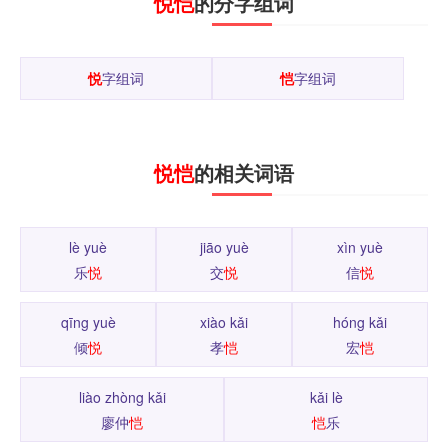
悦恺
的分字组词
悦
字组词
恺
字组词
悦恺
的相关词语
lè yuè
jiāo yuè
xìn yuè
乐
悦
交
悦
信
悦
qīng yuè
xiào kǎi
hóng kǎi
倾
悦
孝
恺
宏
恺
liào zhòng kǎi
kǎi lè
廖仲
恺
恺
乐