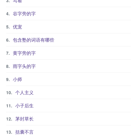
写着
谷字旁的字
优宠
包含塾的词语有哪些
黄字旁的字
雨字头的字
小师
个人主义
小子后生
茅封草长
括囊不言