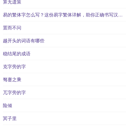
算无遗策
易的繁体字怎么写？这份易字繁体详解，助你正确书写汉字_汉字繁体学习
置而不问
越开头的词语有哪些
稳结尾的成语
克字旁的字
驽蹇之乘
兀字旁的字
险倾
冥子里