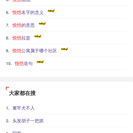
悦恺
名字的含义
悦恺
的意思
悦恺
拉篮
悦恺
公寓属于哪个社区
悦恺
造句
大家都在搜
篱牢犬不入
头发胡子一把抓