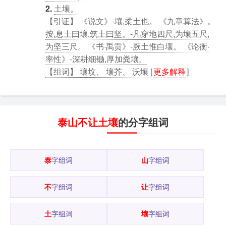
2.
土壤。
【引证】 《说文》-壤,柔土也。 《九章算法》。
按,息土曰壤,筑土曰坚。-凡穿地四尺,为壤五尺,
为坚三尺。 《书·禹贡》-厥土惟白壤。 《论衡·
率性》-深耕细锄,厚加粪壤。
【组词】 壤坟、 壤芥、 沃壤
[
更多解释
]
泰山不让土壤
的分字组词
泰
字组词
山
字组词
不
字组词
让
字组词
土
字组词
壤
字组词