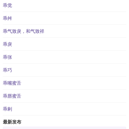
乖觉
乖舛
乖气致戾，和气致祥
乖戾
乖张
乖巧
乖嘴蜜舌
乖唇蜜舌
乖剌
最新发布