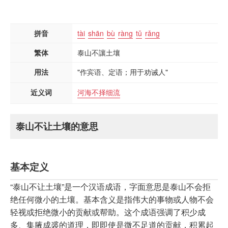
拼音
tài
shān
bù
ràng
tǔ
rǎng
繁体
泰山不讓土壤
用法
"作宾语、定语；用于劝诫人"
近义词
河海不择细流
泰山不让土壤的意思
基本定义
“泰山不让土壤”是一个汉语成语，字面意思是泰山不会拒
绝任何微小的土壤。基本含义是指伟大的事物或人物不会
轻视或拒绝微小的贡献或帮助。这个成语强调了积少成
多、集腋成裘的道理，即即使是微不足道的贡献，积累起