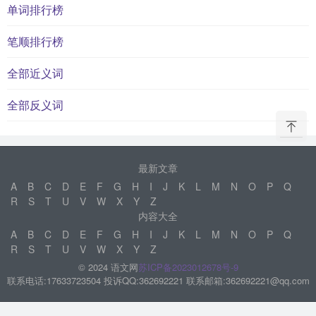
单词排行榜
笔顺排行榜
全部近义词
全部反义词
最新文章
A
B
C
D
E
F
G
H
I
J
K
L
M
N
O
P
Q
R
S
T
U
V
W
X
Y
Z
内容大全
A
B
C
D
E
F
G
H
I
J
K
L
M
N
O
P
Q
R
S
T
U
V
W
X
Y
Z
© 2024 语文网
苏ICP备2023012678号-9
联系电话:17633723504 投诉QQ:362692221 联系邮箱:362692221@qq.com