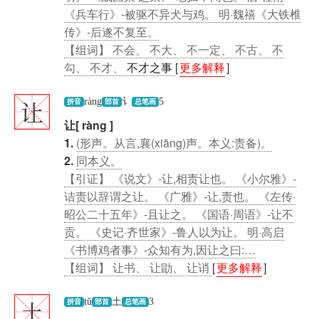
《兵车行》-被驱不异犬与鸡。 明·魏禧《大铁椎
传》-后遂不复至。
【组词】 不会、 不大、 不一定、 不古、 不
勾、 不才、
不才之事
[
更多解释
]
让
ràng
讠
5
拼音
部首
总笔画
让[ ràng ]
1.
(形声。从言,襄(xiāng)声。本义:责备)。
2.
同本义。
【引证】 《说文》-让,相责让也。 《小尔雅》-
诘责以辞谓之让。 《广雅》-让,责也。 《左传·
昭公二十五年》-且让之。 《国语·周语》-让不
贡。 《史记·齐世家》-鲁人以为让。 明·高启
《书博鸡者事》-众知有为,因让之曰:…
【组词】 让书、 让勖、 让诮
[
更多解释
]
土
tǔ
土
3
拼音
部首
总笔画