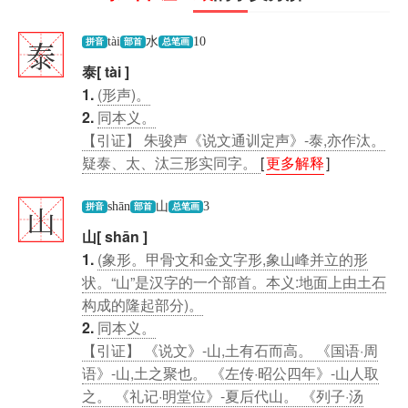
泰
tài
水
10
拼音
部首
总笔画
泰[ tài ]
1.
(形声)。
2.
同本义。
【引证】 朱骏声《说文通训定声》-泰,亦作汰。
疑泰、太、汰三形实同字。
[
更多解释
]
山
shān
山
3
拼音
部首
总笔画
山[ shān ]
1.
(象形。甲骨文和金文字形,象山峰并立的形
状。“山”是汉字的一个部首。本义:地面上由土石
构成的隆起部分)。
2.
同本义。
【引证】 《说文》-山,土有石而高。 《国语·周
语》-山,土之聚也。 《左传·昭公四年》-山人取
之。 《礼记·明堂位》-夏后代山。 《列子·汤