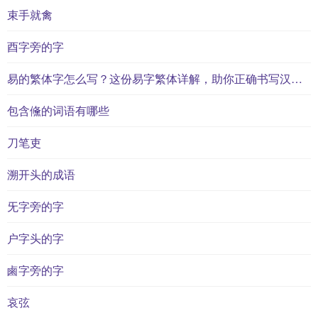
束手就禽
酉字旁的字
易的繁体字怎么写？这份易字繁体详解，助你正确书写汉字_汉字繁体学习
包含儵的词语有哪些
刀笔吏
溯开头的成语
旡字旁的字
户字头的字
鹵字旁的字
哀弦