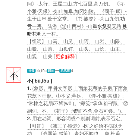
问》-太行、王屋二山,方七百里,高万仞。 《诗·
小雅·天保》-如山如阜,如冈如陵。 《荀子·赋》-
生于山阜,处于室堂。 《书·旅獒》-为山九仞,
功
亏一篑
。 陆游《游山西村》-
山重水复
疑无路,
柳
暗花明
又一村。
【组词】 山霭、 山灵、 山阿、 山岩、 山隈、
山啜、 山落、 山孤钉、 山头、 山长、 山主、
山观、 山关
[
更多解释
]
不
bù,fǒu
一
4
拼音
部首
总笔画
不[ bù,fǒu ]
1.
(象形。甲骨文字形,上面象花蒂的子房,下面象
花蕊下垂形。①本义:萼足。《诗·小雅·常棣》:
“常棣之花,鄂不韡(wěi)。”郑笺:“承华者曰鄂。”②
副词。不。《荀子》:“
锲而不舍
,金石可镂。”)。
2.
用在动词、形容词或个别副词前,表示否定。
【引证】 《韩非子·喻老》-医之好治不病以为
功。 《战国策·赵策》-老妇不闻也。 唐·杜甫