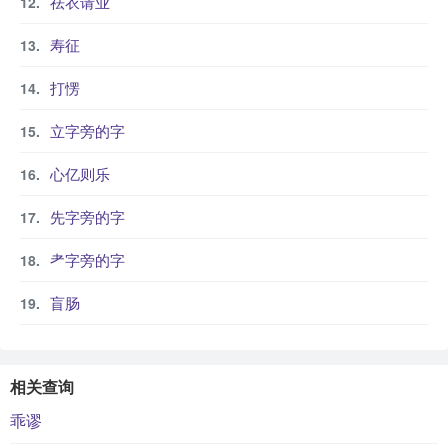
祛衣请业
寿征
打愣
立字旁的字
心亿则乐
先字旁的字
耂字旁的字
盲肠
相关查询
乖谬