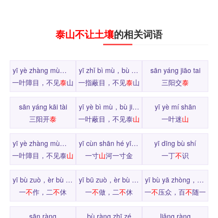
泰山不让土壤
的相关词语
yī yè zhàng mù，bù jiàn tài shān
yī zhǐ bì mù，bù jiàn tài shān
sān yáng jiāo tai
一叶障目，不见
泰
山
一指蔽目，不见
泰
山
三阳交
泰
sān yáng kāi tài
yī yè bì mù，bù jiàn tài shān
yī yè mí shān
三阳开
泰
一叶蔽目，不见泰
山
一叶迷
山
yī yè zhàng mù，bù jiàn tài shān
yī cùn shān hé yī cùn jīn
yī dīng bù shí
一叶障目，不见泰
山
一寸
山
河一寸金
一丁
不
识
yī bù zuò，èr bù xiū
yī bū zuò，èr bù xiū
yī bù yā zhòng，bǎi bù suí yī
一
不
作，二
不
休
一
不
做，二
不
休
一
不
压众，百
不
随一
sān ràng
bù ràng zhī zé
liǎng ràng