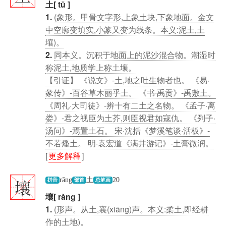
土[ tǔ ]
1.
(象形。甲骨文字形,上象土块,下象地面。金文
中空廓变填实,小篆又变为线条。本义:泥土,土
壤)。
2.
同本义。沉积于地面上的泥沙混合物。潮湿时
称泥土,地质学上称土壤。
【引证】 《说文》-土,地之吐生物者也。 《易·
彖传》-百谷草木丽乎土。 《书·禹贡》-禹敷土。
《周礼·大司徒》-辨十有二土之名物。 《孟子·离
娄》-君之视臣为土芥,则臣视君如寇仇。 《列子·
汤问》-焉置土石。 宋·沈括《梦溪笔谈·活板》-
不若燔土。 明·袁宏道《满井游记》-土膏微润。
[
更多解释
]
壤
rǎng
土
20
拼音
部首
总笔画
壤[ rǎng ]
1.
(形声。从土,襄(xiāng)声。本义:柔土,即经耕
作的土地)。