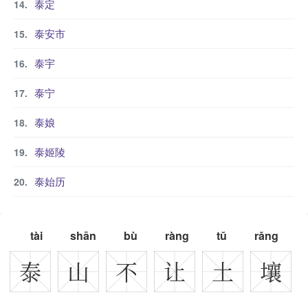
泰定
泰安市
泰宇
泰宁
泰娘
泰姬陵
泰始历
tài
shān
bù
ràng
tǔ
rǎng
泰
山
不
让
土
壤