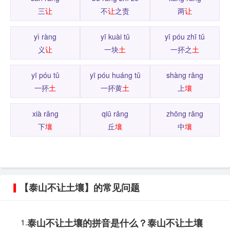
三
让
不
让
之责
两
让
yì ràng
yī kuài tǔ
yī póu zhī tǔ
义
让
一块
土
一抔之
土
yī póu tǔ
yī póu huáng tǔ
shàng rǎng
一抔
土
一抔黄
土
上
壤
xià rǎng
qiū rǎng
zhōng rǎng
下
壤
丘
壤
中
壤
【泰山不让土壤】的常见问题
1.
泰山不让土壤的拼音是什么？泰山不让土壤