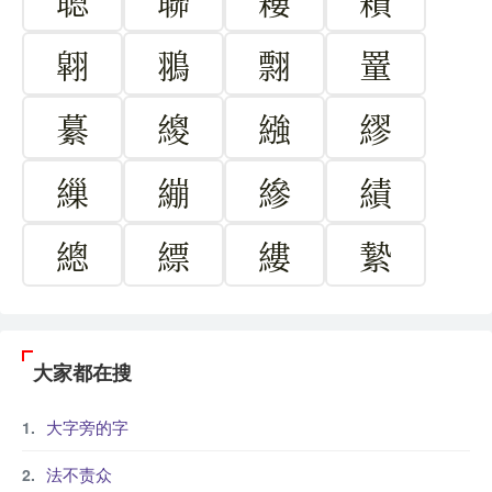
聰
聯
耬
耫
翶
翵
翲
罿
繤
繌
繈
繆
繅
繃
縿
績
總
縹
縷
縶
大家都在搜
大字旁的字
法不责众