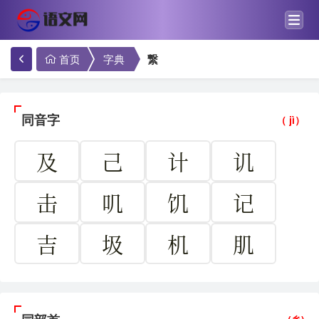
首页
字典
繋
同音字
（ jì）
及
己
计
讥
击
叽
饥
记
吉
圾
机
肌