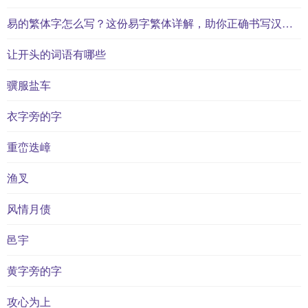
易的繁体字怎么写？这份易字繁体详解，助你正确书写汉字_汉字繁体学习
让开头的词语有哪些
骥服盐车
衣字旁的字
重峦迭嶂
渔叉
风情月债
邑宇
黄字旁的字
攻心为上