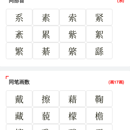
同部首
(糸)
系
素
索
紧
紊
累
紫
絮
繁
綦
綮
繇
同笔画数
(画17画)
戴
擦
藉
鞠
藏
藐
檬
檐