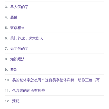
单人旁的字
麤健
鼓旗相当
关门养虎，虎大伤人
毋字旁的字
知识经济
骛新
易的繁体字怎么写？这份易字繁体详解，助你正确书写汉字_汉字繁体学习
包含閒的词语有哪些
漆妃