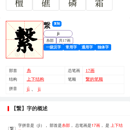
檀
礁
磷
霜
繋
复制
jì
糸部
共17画
一级汉字
常用字
通用字
独体字
糸
17画
部首
总笔画
上下结构
繋的笔顺
结构
笔顺
jì
、
ji
拼音
【繋】字的概述
字拼音是（jì）， 部首是
糸部
， 总笔画是
17画
， 是
上下结
〔繋〕