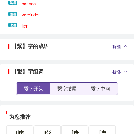
英语
connect
德语
verbinden
法语
lier
【繋】字的成语
折叠
【繋】字组词
折叠
繋字开头
繋字结尾
繋字中间
为您推荐