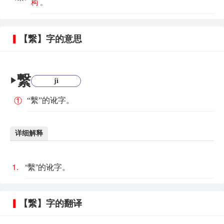
构
。
【繋】字的意思
繋
▶
jì
“繫”的讹字。
①
详细解释
1.
“繫”的讹字。
【繋】字的翻译