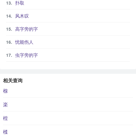
扑取
风木叹
高字旁的字
忧能伤人
虫字旁的字
相关查询
楾
楽
楻
楺