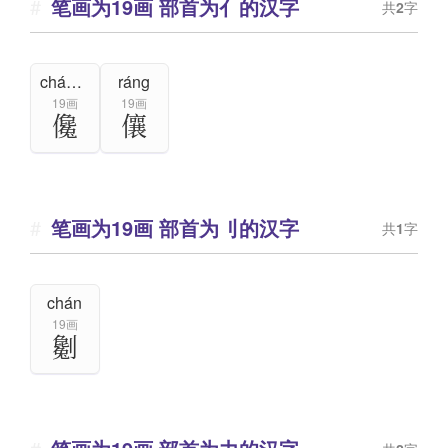
笔画为19画 部首为亻的汉字
共
2
字
chán,chàn
ráng
19画
19画
儳
儴
笔画为19画 部首为刂的汉字
共
1
字
chán
19画
劖