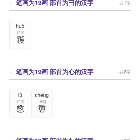
笔画为19画 部首为彐的汉字
共
1
字
huò
19画
彟
笔画为19画 部首为心的汉字
共
2
字
fū
chéng
19画
19画
懯
懲