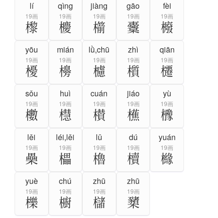
lí
qìng
jiàng
gāo
fèi
19画
19画
19画
19画
19画
㰀
櫦
櫤
櫜
櫠
yōu
mián
lǜ,chū
zhì
qiān
19画
19画
19画
19画
19画
櫌
櫋
櫖
櫍
櫏
sǒu
huì
cuán
jiáo
yù
19画
19画
19画
19画
19画
櫢
櫘
櫕
櫵
櫲
lěi
léi,lěi
lǔ
dú
yuán
19画
19画
19画
19画
19画
櫐
櫑
櫓
櫝
櫞
yuè
chú
zhū
zhū
19画
19画
19画
19画
櫟
櫥
櫧
櫫