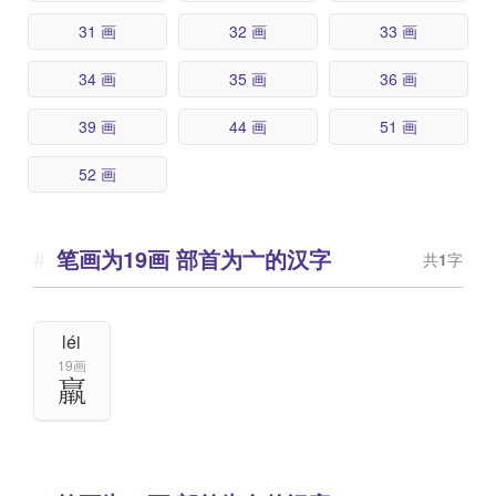
31 画
32 画
33 画
34 画
35 画
36 画
39 画
44 画
51 画
52 画
笔画为19画 部首为亠的汉字
共
1
字
léi
19画
羸