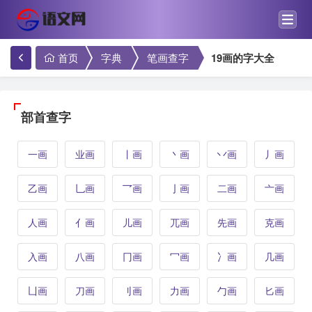
首页
字典
笔画查字
19画的字大全
部首查字
一画
业画
丨画
丶画
丷画
丿画
乙画
乚画
乛画
亅画
二画
亠画
人画
亻画
儿画
兀画
先画
克画
入画
八画
冂画
冖画
冫画
几画
凵画
刀画
刂画
力画
勹画
匕画