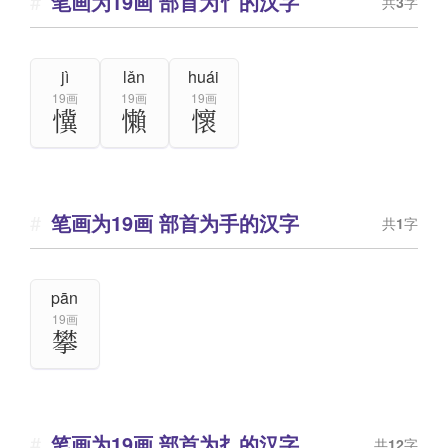
笔画为19画 部首为忄的汉字
共
3
字
jì
lǎn
huái
19画
19画
19画
懻
懶
懷
笔画为19画 部首为手的汉字
共
1
字
pān
19画
攀
笔画为19画 部首为扌的汉字
共
12
字