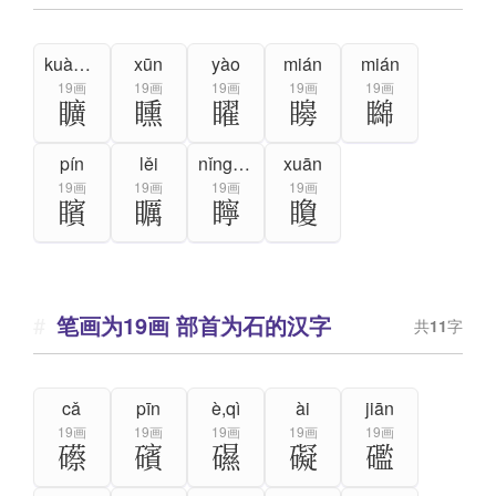
kuàng,guō
xūn
yào
mián
mián
19画
19画
19画
19画
19画
矌
矄
矅
矈
矊
pín
lěi
nǐng,chēng
xuān
19画
19画
19画
19画
矉
矋
矃
矎
笔画为19画 部首为石的汉字
共
11
字
cǎ
pīn
è,qì
ài
jiān
19画
19画
19画
19画
19画
礤
礗
礘
礙
礛