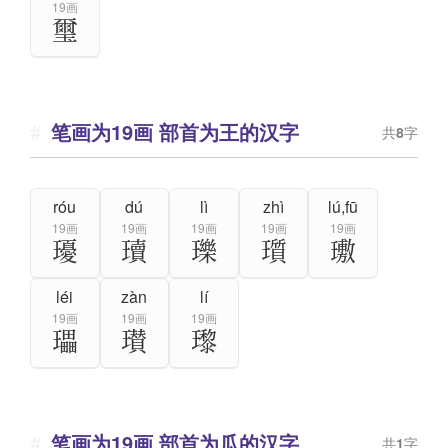
19画
璽
笔画为19画 部首为王的汉字
共
8
字
róu
dú
lì
zhì
lú,fū
19画
19画
19画
19画
19画
瓇
瓄
瓅
瓆
璷
léi
zàn
lí
19画
19画
19画
瓃
瓉
瓈
笔画为19画 部首为瓜的汉字
共
1
字