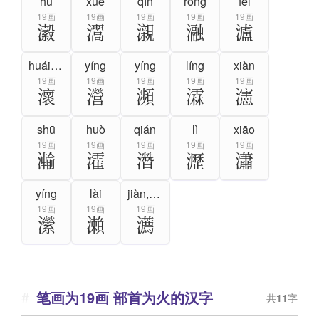
hú
xuè
qìn
róng
fèi
19画
19画
19画
19画
19画
瀫
瀥
瀙
瀜
瀘
huái,wāi
yíng
yíng
líng
xiàn
19画
19画
19画
19画
19画
瀤
瀯
瀕
瀮
瀗
shū
huò
qián
lì
xiāo
19画
19画
19画
19画
19画
瀭
瀖
濳
瀝
瀟
yíng
lài
jiàn,zùn
19画
19画
19画
瀠
瀨
瀳
笔画为19画 部首为火的汉字
共
11
字