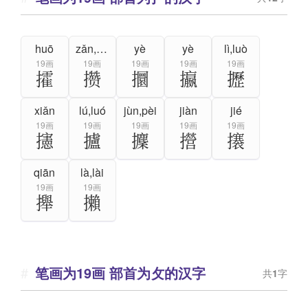
huō
zǎn,cuán
yè
yè
lì,luò
19画
19画
19画
19画
19画
攉
攒
攌
攍
攊
xiǎn
lú,luó
jùn,pèi
jiàn
jié
19画
19画
19画
19画
19画
攇
攎
攈
攚
攐
qiān
là,lài
19画
19画
攑
攋
笔画为19画 部首为攵的汉字
共
1
字