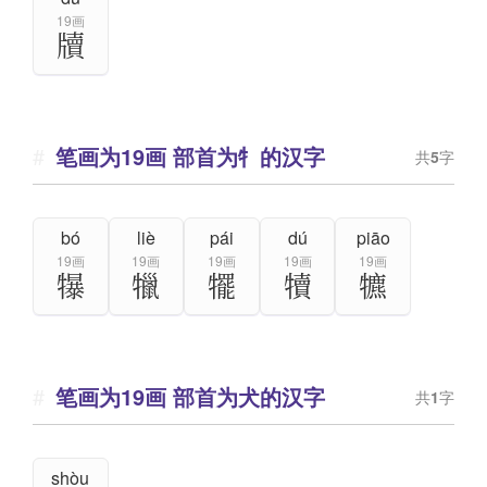
19画
牘
笔画为19画 部首为牜的汉字
共
5
字
bó
liè
pái
dú
piāo
19画
19画
19画
19画
19画
犦
犣
犤
犢
犥
笔画为19画 部首为犬的汉字
共
1
字
shòu