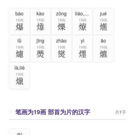
bào
kào
zǒng
liáo,liǎo
jué
19画
19画
19画
19画
19画
爆
㸆
爍
爎
爑
lǜ
jǐng
zhào
yì
āo
19画
19画
19画
19画
19画
爈
爂
爕
爅
爊
là,liè
19画
爉
笔画为19画 部首为片的汉字
共
1
字
dú