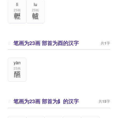
lì
lu
23画
23画
轣
轤
笔画为23画 部首为酉的汉字
共
1
字
yàn
23画
醼
笔画为23画 部首为釒的汉字
共
15
字