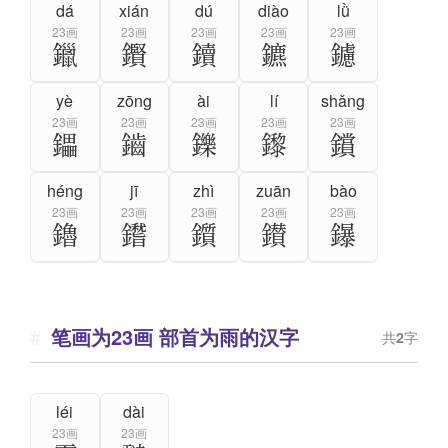
dá
xián
dú
diào
lǜ
23画
23画
23画
23画
23画
鑞
鑦
鑟
鑣
鑢
yè
zōng
ài
lí
shǎng
23画
23画
23画
23画
23画
鑘
鑡
鑠
鑗
鑜
héng
jī
zhì
zuān
bào
23画
23画
23画
23画
23画
鑥
鑙
鑕
鑚
鑤
笔画为23画 部首为雨的汉字
共
2
字
léi
dài
23画
23画