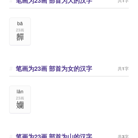
笔画为23画 部首为大的汉字
共
1
字
bā
23画
奲
笔画为23画 部首为女的汉字
共
1
字
lǎn
23画
孏
笔画为23画 部首为山的汉字
共
3
字