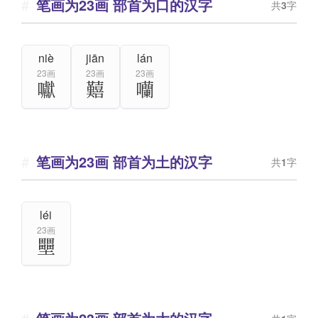
笔画为23画 部首为口的汉字
共
3
字
niè
jiān
lán
23画
23画
23画
囐
囏
囒
笔画为23画 部首为土的汉字
共
1
字
léi
23画
壨