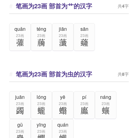
笔画为23画 部首为艹的汉字
共
4
字
quǎn
téng
jiān
sān
23画
23画
23画
23画
虇
虅
虃
虄
笔画为23画 部首为虫的汉字
共
8
字
juān
lóng
yē
pí
náng
23画
23画
23画
23画
23画
蠲
蠬
蠮
蠯
蠰
gǔ
yīng
quán
23画
23画
23画
蠱
蠳
蠸