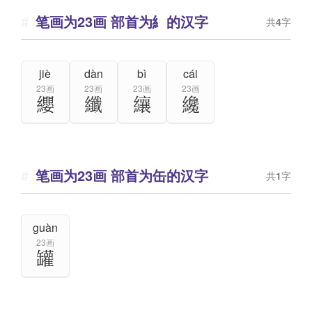
笔画为23画 部首为糹的汉字
共
4
字
jiè
dàn
bì
cái
23画
23画
23画
23画
纓
纖
纕
纔
笔画为23画 部首为缶的汉字
共
1
字
guàn
23画
罐