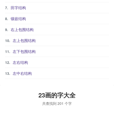
田字结构
镶嵌结构
右上包围结构
左上包围结构
左下包围结构
左右结构
左中右结构
23画的字大全
共查找到 201 个字