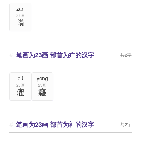
zàn
23画
瓚
笔画为23画 部首为疒的汉字
共
2
字
qú
yōng
23画
23画
癯
癰
笔画为23画 部首为礻的汉字
共
2
字