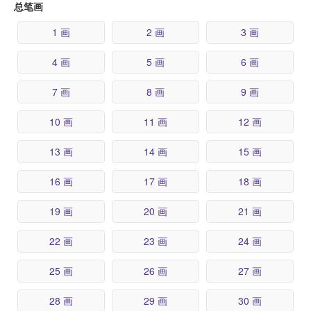
总笔画
1 画
2 画
3 画
4 画
5 画
6 画
7 画
8 画
9 画
10 画
11 画
12 画
13 画
14 画
15 画
16 画
17 画
18 画
19 画
20 画
21 画
22 画
23 画
24 画
25 画
26 画
27 画
28 画
29 画
30 画