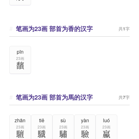
笔画为23画 部首为香的汉字
共
1
字
pīn
23画
馪
笔画为23画 部首为馬的汉字
共
7
字
zhān
tiě
sù
yàn
luó
23画
23画
23画
23画
23画
驙
驖
驌
驗
驘