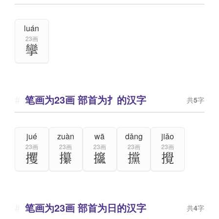
luán
23画
攣
笔画为23画 部首为扌的汉字
共
5
字
jué
zuàn
wā
dǎng
jiǎo
23画
23画
23画
23画
23画
攫
攥
攨
攩
攪
笔画为23画 部首为日的汉字
共
4
字