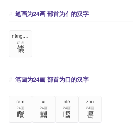
笔画为24画 部首为亻的汉字
nàng,nāng
24画
儾
笔画为24画 部首为口的汉字
ram
xǐ
niè
zhǔ
24画
24画
24画
24画
囕
囍
囓
囑