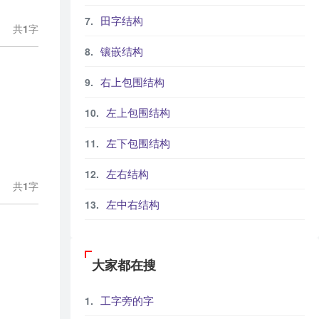
田字结构
共
1
字
镶嵌结构
右上包围结构
左上包围结构
左下包围结构
左右结构
共
1
字
左中右结构
大家都在搜
工字旁的字