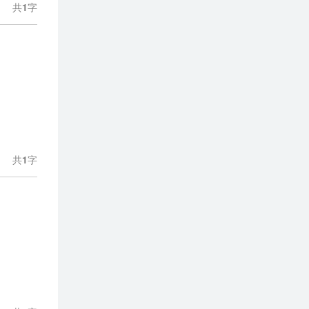
共
1
字
共
1
字