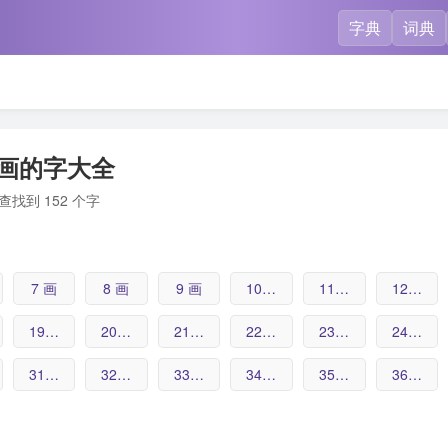
字典
词典
4画的字大全
查找到 152 个字
7 画
8 画
9 画
10 画
11 画
12 画
19 画
20 画
21 画
22 画
23 画
24 画
31 画
32 画
33 画
34 画
35 画
36 画