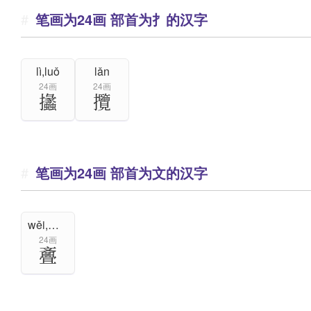
笔画为24画 部首为扌的汉字
lì,luǒ
lǎn
24画
24画
攭
攬
笔画为24画 部首为文的汉字
wěi,mén
24画
斖