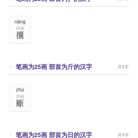
nǎng
25画
攮
笔画为25画 部首为斤的汉字
共
1
字
zhú
25画
斸
笔画为25画 部首为日的汉字
共
1
字