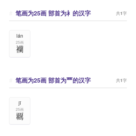
笔画为25画 部首为衤的汉字
共
1
字
lán
25画
襽
笔画为25画 部首为覀的汉字
共
1
字
jī
25画
覊