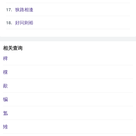
狭路相逢
好问则裕
相关查询
稗
稞
歃
犏
氲
雉