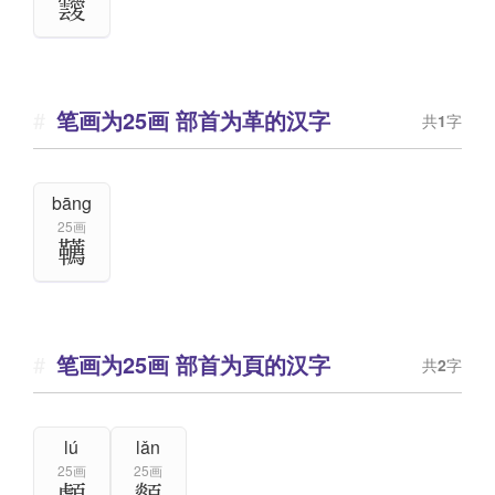
靉
笔画为25画 部首为革的汉字
共
1
字
bāng
25画
韉
笔画为25画 部首为頁的汉字
共
2
字
lú
lǎn
25画
25画
顱
顲