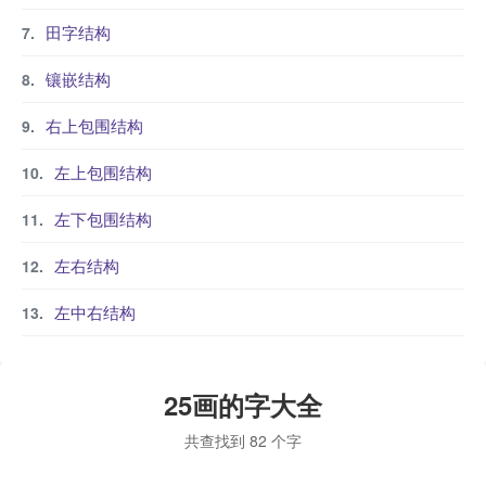
田字结构
镶嵌结构
右上包围结构
左上包围结构
左下包围结构
左右结构
左中右结构
25画的字大全
共查找到 82 个字