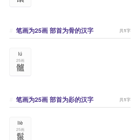
笔画为25画 部首为骨的汉字
共
1
字
lú
25画
髗
笔画为25画 部首为髟的汉字
共
1
字
liè
25画
鬣