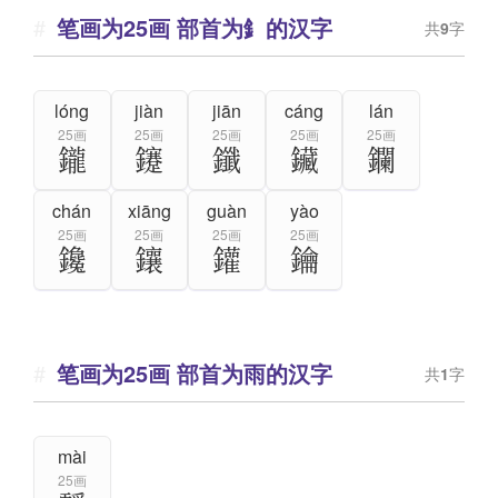
笔画为25画 部首为釒的汉字
共
9
字
lóng
jiàn
jiān
cáng
lán
25画
25画
25画
25画
25画
鑨
鑳
鑯
鑶
鑭
chán
xiāng
guàn
yào
25画
25画
25画
25画
鑱
鑲
鑵
鑰
笔画为25画 部首为雨的汉字
共
1
字
mài
25画