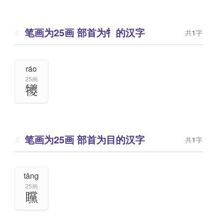
笔画为25画 部首为牜的汉字
共
1
字
ráo
25画
犪
笔画为25画 部首为目的汉字
共
1
字
tǎng
25画
矘