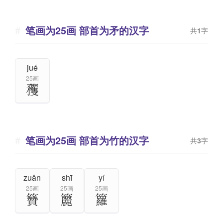
笔画为25画 部首为矛的汉字
共
1
字
jué
25画
矡
笔画为25画 部首为竹的汉字
共
3
字
zuǎn
shī
yí
25画
25画
25画
籫
籭
籮