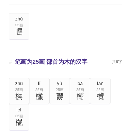
zhú
25画
曯
笔画为25画 部首为木的汉字
共
6
字
zhú
lǐ
yù
bà
lǎn
25画
25画
25画
25画
25画
欘
欚
欝
欛
欖
léi
25画
欙