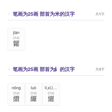
笔画为25画 部首为米的汉字
共
1
字
jiàn
25画
糶
笔画为25画 部首为糹的汉字
共
3
字
nǒng
luò
lí,xǐ,lǐ,sǎ
25画
25画
25画
纘
纙
纚