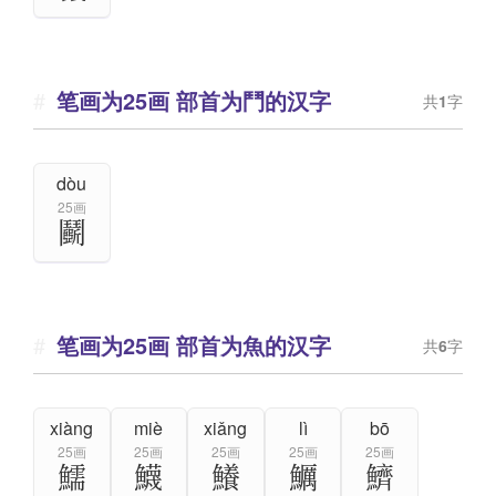
笔画为25画 部首为鬥的汉字
共
1
字
dòu
25画
鬬
笔画为25画 部首为魚的汉字
共
6
字
xiàng
miè
xiǎng
lì
bō
25画
25画
25画
25画
25画
鱬
鱴
鱶
鱱
鱭