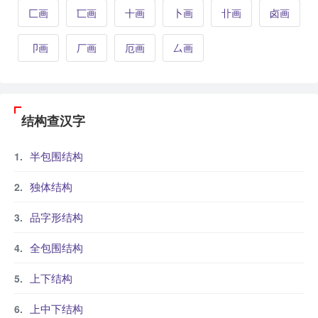
匚画
匸画
十画
卜画
卝画
卤画
卩画
厂画
厄画
厶画
结构查汉字
半包围结构
独体结构
品字形结构
全包围结构
上下结构
上中下结构