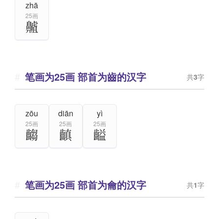
zhā
25画
齇
笔画为25画 部首为齒的汉字
共
3
字
zōu
diān
yì
25画
25画
25画
齺
齻
齸
笔画为25画 部首为龠的汉字
共
1
字