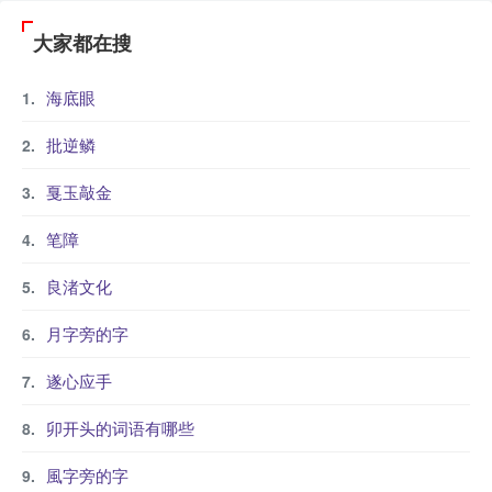
大家都在搜
海底眼
批逆鳞
戛玉敲金
笔障
良渚文化
月字旁的字
遂心应手
卯开头的词语有哪些
風字旁的字