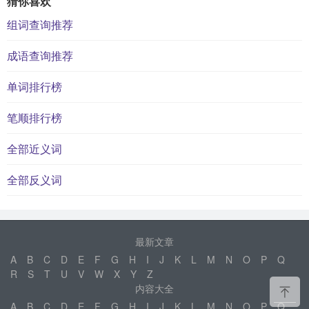
猜你喜欢
组词查询推荐
成语查询推荐
单词排行榜
笔顺排行榜
全部近义词
全部反义词
最新文章
A
B
C
D
E
F
G
H
I
J
K
L
M
N
O
P
Q
R
S
T
U
V
W
X
Y
Z
内容大全
A
B
C
D
E
F
G
H
I
J
K
L
M
N
O
P
Q