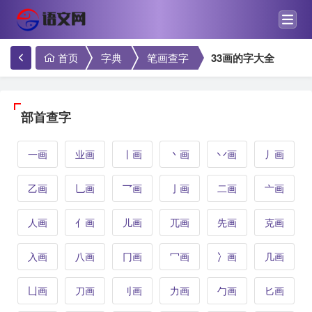
首页
字典
笔画查字
33画的字大全
部首查字
一画
业画
丨画
丶画
丷画
丿画
乙画
乚画
乛画
亅画
二画
亠画
人画
亻画
儿画
兀画
先画
克画
入画
八画
冂画
冖画
冫画
几画
凵画
刀画
刂画
力画
勹画
匕画