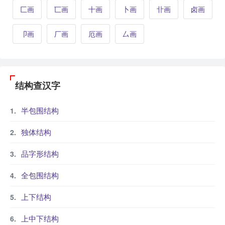
匚画
匸画
十画
卜画
卝画
卤画
卩画
厂画
厄画
厶画
结构查汉字
半包围结构
独体结构
品字形结构
全包围结构
上下结构
上中下结构