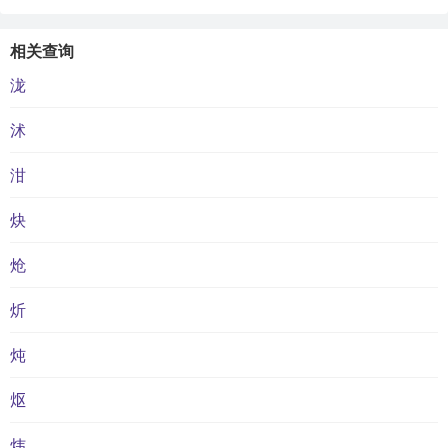
相关查询
泷
沭
泔
炔
炝
炘
炖
𬉼
炜