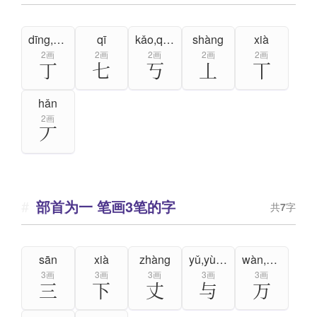
dīng,zhēng
qī
kǎo,qiǎo,yú
shàng
xià
2画
2画
2画
2画
2画
丁
七
丂
丄
丅
hǎn
2画
丆
部首为一 笔画3笔的字
共
7
字
sān
xià
zhàng
yǔ,yù,yú
wàn,mò
3画
3画
3画
3画
3画
三
下
丈
与
万