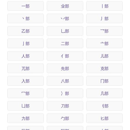
一部
业部
丨部
丶部
丷部
丿部
乙部
乚部
乛部
亅部
二部
亠部
人部
亻部
儿部
兀部
先部
克部
入部
八部
冂部
冖部
冫部
几部
凵部
刀部
刂部
力部
勹部
匕部