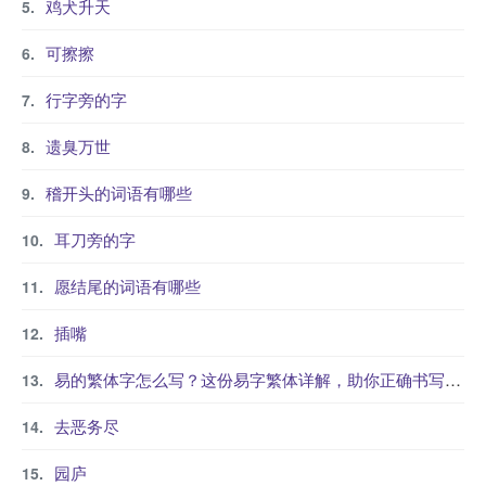
鸡犬升天
可擦擦
行字旁的字
遗臭万世
稽开头的词语有哪些
耳刀旁的字
愿结尾的词语有哪些
插嘴
易的繁体字怎么写？这份易字繁体详解，助你正确书写汉字_汉字繁体学习
去恶务尽
园庐