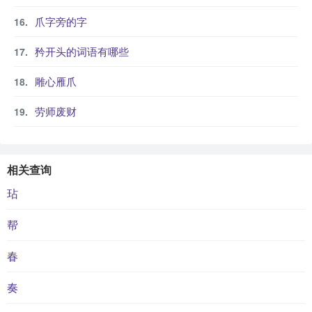
爪字旁的字
矜开头的词语有哪些
雕心雁爪
劳师废财
相关查询
玷
帮
春
奏