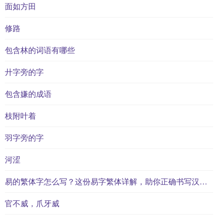
面如方田
修路
包含林的词语有哪些
廾字旁的字
包含嫌的成语
枝附叶着
羽字旁的字
河涩
易的繁体字怎么写？这份易字繁体详解，助你正确书写汉字_汉字繁体学习
官不威，爪牙威