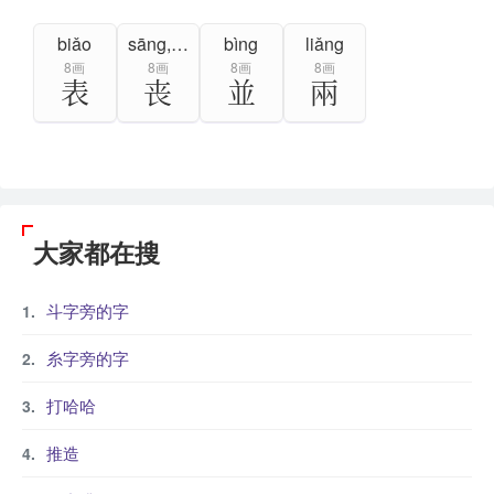
biǎo
sāng,sàng
bìng
liǎng
8画
8画
8画
8画
表
丧
並
兩
大家都在搜
斗字旁的字
糸字旁的字
打哈哈
推造