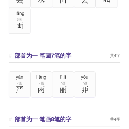
liǎng
6画
両
部首为一 笔画7笔的字
共
4
字
yán
liǎng
lì,lí
yǒu
7画
7画
7画
7画
严
两
丽
丣
部首为一 笔画8笔的字
共
4
字