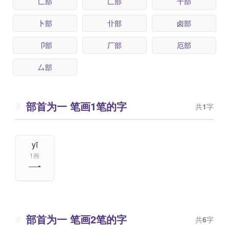
匚部
匸部
十部
卜部
卝部
卤部
卩部
厂部
厄部
厶部
部首为一 笔画1笔的字
共
1
字
yī
1画
一
部首为一 笔画2笔的字
共
6
字