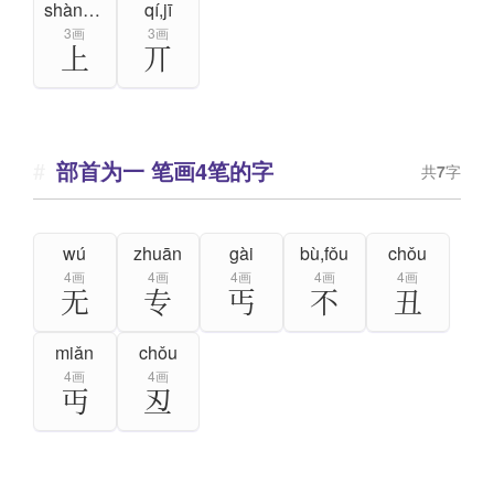
shàng,shǎng
qí,jī
3画
3画
上
丌
部首为一 笔画4笔的字
共
7
字
wú
zhuān
gài
bù,fǒu
chǒu
4画
4画
4画
4画
4画
无
专
丐
不
丑
miǎn
chǒu
4画
4画
丏
丒