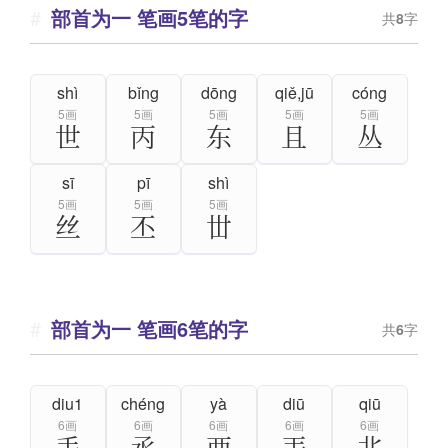
部首为一 笔画5笔的字
共
8
字
shì
bǐng
dōng
qiě,jū
cóng
5画
5画
5画
5画
5画
世
丙
东
且
丛
sī
pī
shì
5画
5画
5画
丝
丕
丗
部首为一 笔画6笔的字
共
6
字
diu1
chéng
yà
diū
qiū
6画
6画
6画
6画
6画
丢
丞
襾
丟
丠