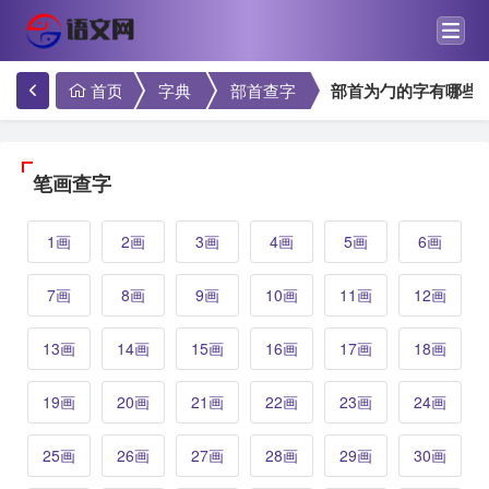
首页
字典
部首查字
部首为勹的字有哪些
笔画查字
1画
2画
3画
4画
5画
6画
7画
8画
9画
10画
11画
12画
13画
14画
15画
16画
17画
18画
19画
20画
21画
22画
23画
24画
25画
26画
27画
28画
29画
30画