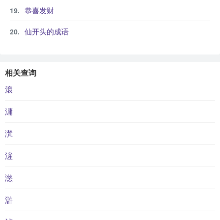
恭喜发财
仙开头的成语
相关查询
滾
滽
滼
滻
滺
滸