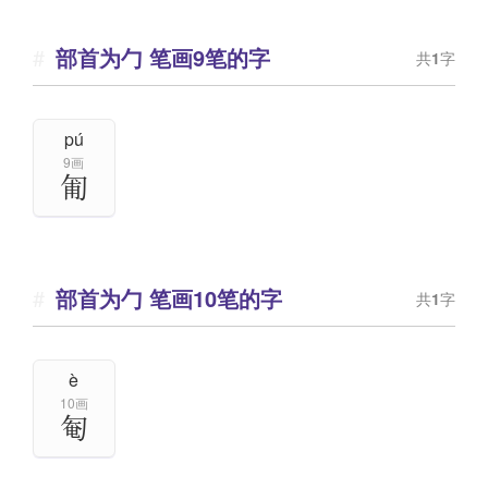
部首为勹 笔画9笔的字
共
1
字
pú
9画
匍
部首为勹 笔画10笔的字
共
1
字
è
10画
匎