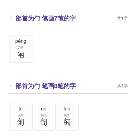
部首为勹 笔画7笔的字
共
1
字
pēng
7画
匉
部首为勹 笔画8笔的字
共
3
字
jū
gé
táo
8画
8画
8画
匊
匌
匋