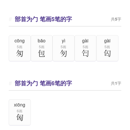
部首为勹 笔画5笔的字
共
5
字
cōng
bāo
yì
gài
gài
5画
5画
5画
5画
5画
匆
包
匇
匄
匃
部首为勹 笔画6笔的字
共
1
字
xiōng
6画
匈