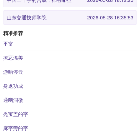
山东交通技师学院
2026-05-28 16:35:53
精准推荐
平富
掩恶溢美
游响停云
身退功成
通幽洞微
秃宝盖的字
麻字旁的字