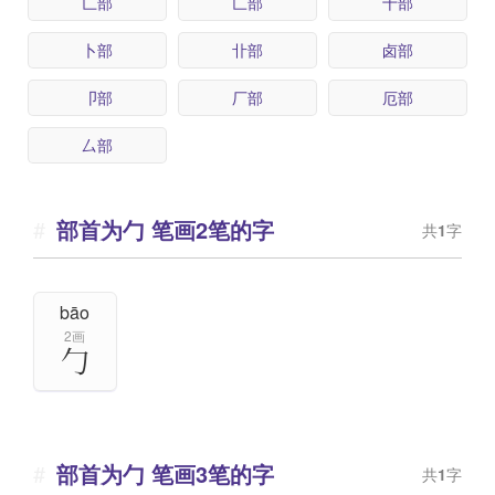
匚部
匸部
十部
卜部
卝部
卤部
卩部
厂部
厄部
厶部
部首为勹 笔画2笔的字
共
1
字
bāo
2画
勹
部首为勹 笔画3笔的字
共
1
字