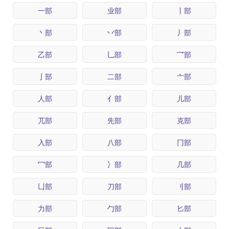
一部
业部
丨部
丶部
丷部
丿部
乙部
乚部
乛部
亅部
二部
亠部
人部
亻部
儿部
兀部
先部
克部
入部
八部
冂部
冖部
冫部
几部
凵部
刀部
刂部
力部
勹部
匕部