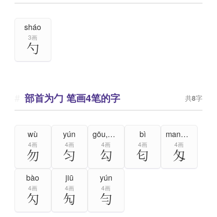
sháo
3画
勺
部首为勹 笔画4笔的字
共
8
字
wù
yún
gōu,gòu
bì
mangmi
4画
4画
4画
4画
4画
勿
匀
勾
匂
匁
bào
jiū
yún
4画
4画
4画
勽
勼
勻