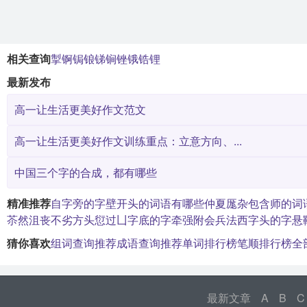
相关查询
掣
锕
锔
锒
锑
锏
锉
锇
锆
锂
最新发布
高一让生活更美好作文范文
高一让生活更美好作文训练重点：立意方向、...
中国三个字的合成，都有哪些
精准推荐
自字旁的字
壁开头的词语有哪些
仲夏
厖杂
包含师的词
苶然沮丧
不劣方头
愆过
凵字底的字
牵强附会
兵法
西字头的字
悬
猜你喜欢
组词查询推荐
成语查询推荐
单词排行榜
笔顺排行榜
全
最新文章
A
B
C