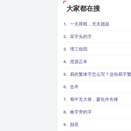
大家都在搜
一夫荷戟，尤夫趦趄
采字头的字
埋三怨四
澄源正本
易的繁体字怎么写？这份易字繁体详解，助你正确书写汉
击卒
蜀中无大将，廖化作先锋
龠字旁的字
颢苍