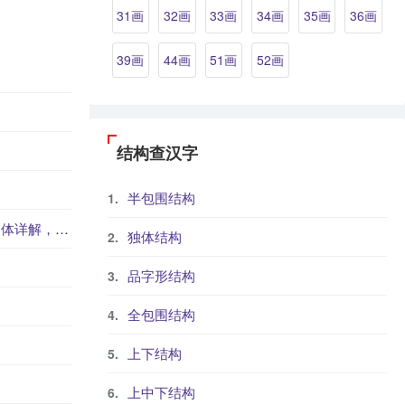
31画
32画
33画
34画
35画
36画
39画
44画
51画
52画
结构查汉字
半包围结构
字_汉字繁体学习
独体结构
品字形结构
全包围结构
上下结构
上中下结构