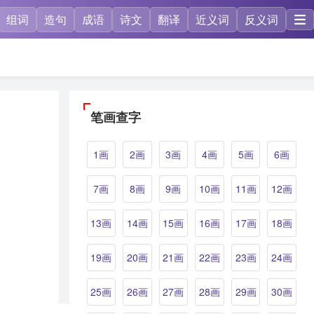
组词
造句
成语
诗文
翻译
近义词
反义词
笔画查字
1画
2画
3画
4画
5画
6画
7画
8画
9画
10画
11画
12画
13画
14画
15画
16画
17画
18画
19画
20画
21画
22画
23画
24画
25画
26画
27画
28画
29画
30画