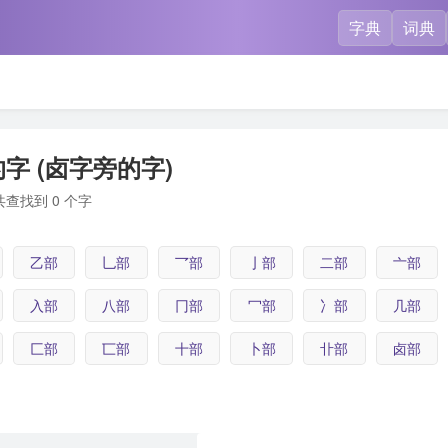
字典
词典
字 (卤字旁的字)
共查找到 0 个字
乙部
乚部
乛部
亅部
二部
亠部
入部
八部
冂部
冖部
冫部
几部
匚部
匸部
十部
卜部
卝部
卤部