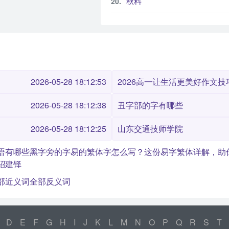
秋料
2026-05-28 18:12:53
2026高一让生活更美好作文技巧
2026-05-28 18:12:38
丑字部的字有哪些
2026-05-28 18:12:25
山东交通技师学院
语有哪些
黑字旁的字
易的繁体字怎么写？这份易字繁体详解，助
鞀建铎
部近义词
全部反义词
D
E
F
G
H
I
J
K
L
M
N
O
P
Q
R
S
T