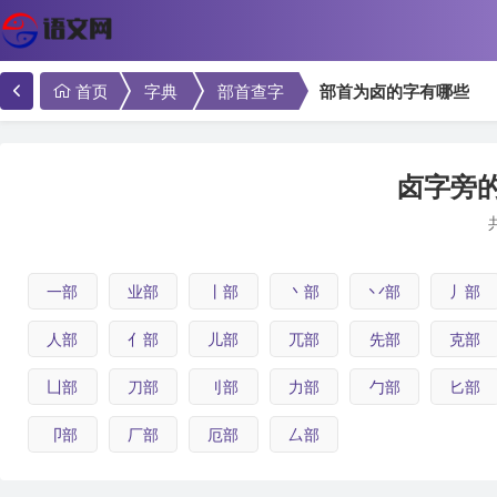
首页
字典
部首查字
部首为卤的字有哪些
卤字旁的
一部
业部
丨部
丶部
丷部
丿部
人部
亻部
儿部
兀部
先部
克部
凵部
刀部
刂部
力部
勹部
匕部
卩部
厂部
厄部
厶部