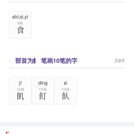
shí,sì,yì
9画
食
部首为飠 笔画10笔的字
共
3
字
jī
dìng
sì
10画
10画
10画
飢
飣
飤