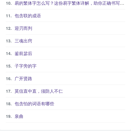
易的繁体字怎么写？这份易字繁体详解，助你正确书写汉字_汉字繁体学习
包含联的成语
迎刃而判
三魂出窍
鉴前毖后
子字旁的字
广开贤路
莫信直中直，须防人不仁
包含怕的词语有哪些
泉曲