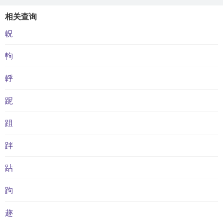
相关查询
軦
軥
軤
跜
跙
跘
跕
跔
趂