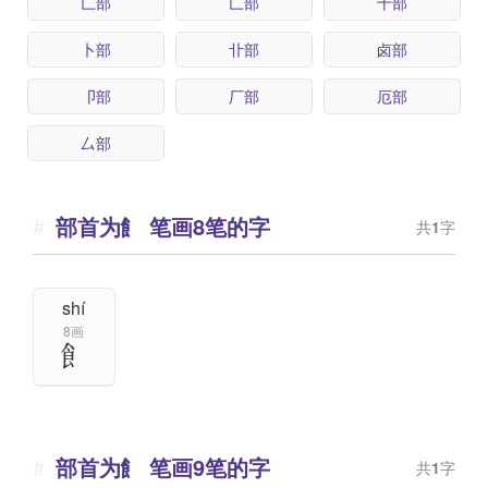
匚部
匸部
十部
卜部
卝部
卤部
卩部
厂部
厄部
厶部
部首为飠 笔画8笔的字
共
1
字
shí
8画
飠
部首为飠 笔画9笔的字
共
1
字