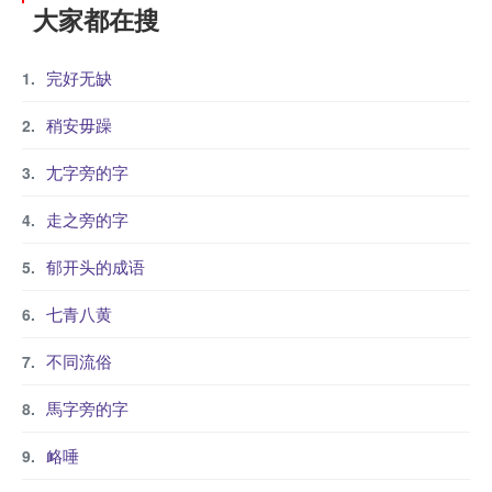
大家都在搜
完好无缺
稍安毋躁
尢字旁的字
走之旁的字
郁开头的成语
七青八黄
不同流俗
馬字旁的字
衉唾