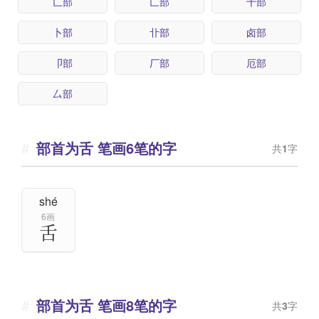
匚部
匸部
十部
卜部
卝部
卤部
卩部
厂部
厄部
厶部
部首为舌 笔画6笔的字
共
1
字
shé
6画
舌
部首为舌 笔画8笔的字
共
3
字