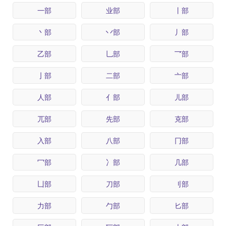
一部
业部
丨部
丶部
丷部
丿部
乙部
乚部
乛部
亅部
二部
亠部
人部
亻部
儿部
兀部
先部
克部
入部
八部
冂部
冖部
冫部
几部
凵部
刀部
刂部
力部
勹部
匕部