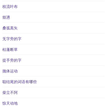
枝流叶布
烦懑
桑弧蒿矢
旡字旁的字
枯蓬断草
提手旁的字
抛体运动
聪结尾的词语有哪些
柴立不阿
惊天动地