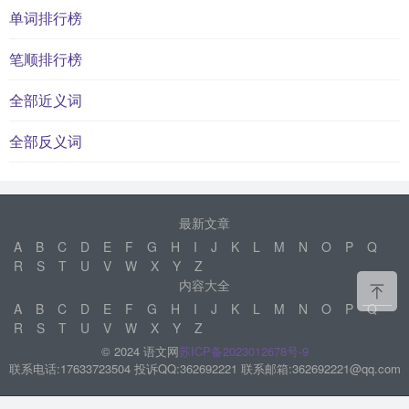
单词排行榜
笔顺排行榜
全部近义词
全部反义词
最新文章
A
B
C
D
E
F
G
H
I
J
K
L
M
N
O
P
Q
R
S
T
U
V
W
X
Y
Z
内容大全
A
B
C
D
E
F
G
H
I
J
K
L
M
N
O
P
Q
R
S
T
U
V
W
X
Y
Z
© 2024 语文网
苏ICP备2023012678号-9
联系电话:17633723504 投诉QQ:362692221 联系邮箱:362692221@qq.com