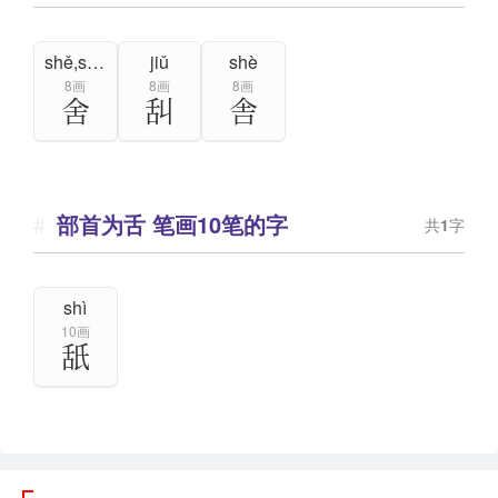
shě,shè
jiǔ
shè
8画
8画
8画
舍
舏
舎
部首为舌 笔画10笔的字
共
1
字
shì
10画
舐