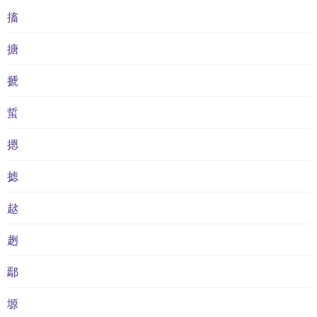
搐
搪
搋
蜇
摁
摅
趑
趔
鄢
塬