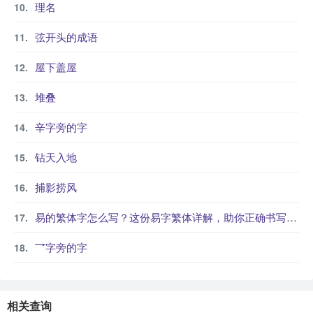
理名
弦开头的成语
屋下盖屋
堆叠
辛字旁的字
钻天入地
捕影捞风
易的繁体字怎么写？这份易字繁体详解，助你正确书写汉字_汉字繁体学习
乛字旁的字
相关查询