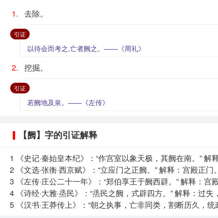
1.
去除。
：
引证
以待会而考之,亡者阙之。——《周礼》
2.
挖掘。
：
引证
若阙地及泉。——《左传》
【阙】字的引证解释
1
《史记·秦始皇本纪》：“作宫室以象天极，其阙在南。” 解
2
《文选·张衡·西京赋》：“立应门之正阙。” 解释：宫殿正门
3
《左传·庄公二十一年》：“郑伯享王于阙西辟。” 解释：宫
4
《诗经·大雅·烝民》：“烝民之阙，式辟四方。” 解释：过失
5
《汉书·王莽传上》：“朝之执事，亡非同类，割断历久，统