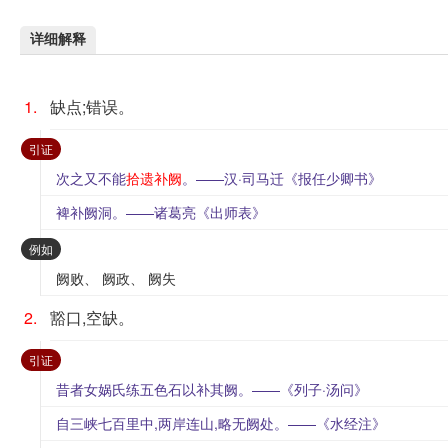
详细解释
1.
缺点;错误。
：
引证
次之又不能
拾遗补阙
。——汉·司马迁《报任少卿书》
裨补阙洞。——诸葛亮《出师表》
：
例如
阙败、 阙政、 阙失
2.
豁口,空缺。
：
引证
昔者女娲氏练五色石以补其阙。——《列子·汤问》
自三峡七百里中,两岸连山,略无阙处。——《水经注》