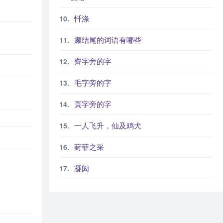
忏涤
瘢结尾的词语有哪些
齊字旁的字
毛字旁的字
頁字旁的字
一人飞升，仙及鸡犬
葑菲之采
凝阂