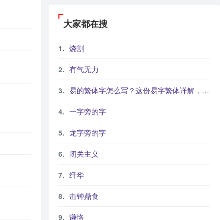
大家都在搜
烧割
有气无力
易的繁体字怎么写？这份易字繁体详解，助你正确书写汉字_汉字繁体学习
一字旁的字
龙字旁的字
闭关主义
纤华
击钟鼎食
谦恪