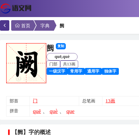
首页
字典
阙
阙
复制
quē,què
门部
共13画
一级汉字
常用字
通用字
独体字
门
13画
部首
总笔画
quē
、
què
、
que
拼音
【阙】字的概述