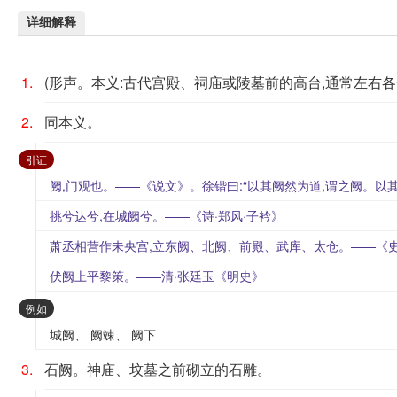
详细解释
1.
(形声。本义:古代宫殿、祠庙或陵墓前的高台,通常左右各
2.
同本义。
：
引证
阙,门观也。——《说文》。徐锴曰:“以其阙然为道,谓之阙。以其
挑兮达兮,在城阙兮。——《诗·郑风·子衿》
萧丞相营作未央宫,立东阙、北阙、前殿、武库、太仓。——《史
伏阙上平黎策。——清·张廷玉《明史》
：
例如
城阙、 阙竦、 阙下
3.
石阙。神庙、坟墓之前砌立的石雕。