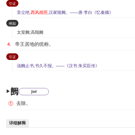
：
引证
音尘绝,
西风残照
,汉家陵阙。——唐·李白《忆秦娥》
：
例如
太室阙;高颐阙
4.
帝王居地的统称。
：
引证
诣阙止书,书久不报。——《汉书·朱买臣传》
阙
▶
jué
去除。
①
详细解释