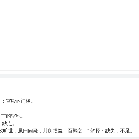
释：宫殿的门楼。
。
殿前的空地。
，缺点。
政旷世，虽曰阙疑，其所损益，百蠲之。” 解释：缺失，不足。