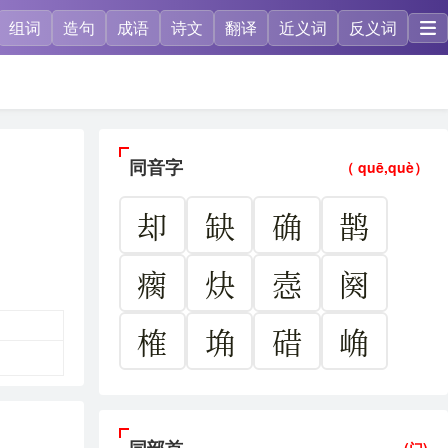
组词
造句
成语
诗文
翻译
近义词
反义词
同音字
（ quē,què）
却
缺
确
鹊
瘸
炔
悫
阕
榷
埆
碏
崅