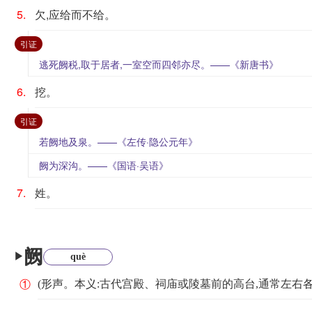
5.
欠,应给而不给。
：
引证
逃死阙税,取于居者,一室空而四邻亦尽。——《新唐书》
6.
挖。
：
引证
若阙地及泉。——《左传·隐公元年》
阙为深沟。——《国语·吴语》
7.
姓。
阙
▶
què
(形声。本义:古代宫殿、祠庙或陵墓前的高台,通常左右
①