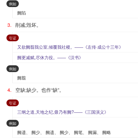
：
例如
阙陷
3.
削减;毁坏。
：
引证
又欲阙翦我公室,倾覆我社稷。——《左传·成公十三年》
阙更减赋,尽休力役。——《汉书》
：
例如
阙翦
4.
空缺;缺少。也作“缺”。
：
引证
三纲之道,天地之纪,毋乃有阙?——《三国演义》
：
例如
阙遗、 阙少、 阙遗、 阙少、 阙笔、 阙漏、 阙略