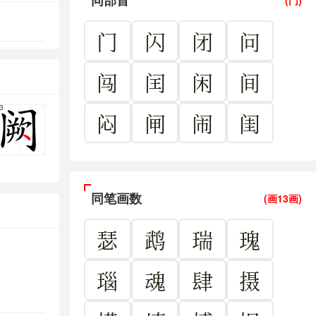
同部首
(门)
门
闪
闭
问
闯
闰
闲
间
3
闷
闸
闹
闺
同笔画数
(画13画)
瑟
鹉
瑞
瑰
瑙
魂
肆
摄