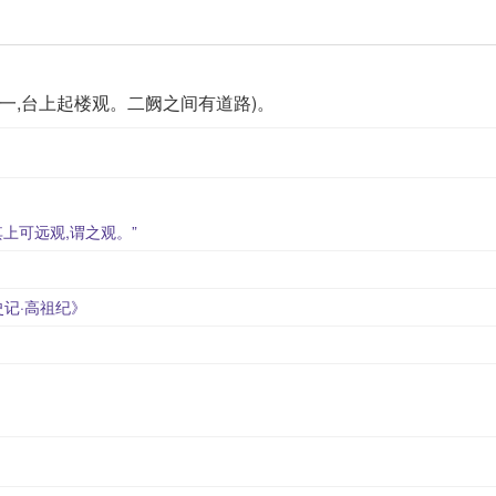
一,台上起楼观。二阙之间有道路)。
上可远观,谓之观。”
记·高祖纪》