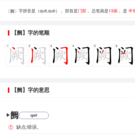
字拼音是（quē,què）， 部首是
门部
， 总笔画是
13画
， 是
半
〔阙〕
【阙】字的笔顺
1
2
3
4
5
6
【阙】字的意思
阙
▶
quē
缺点;错误。
①