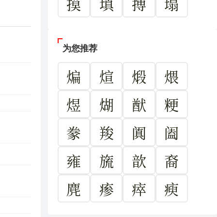
摸
填
搏
塌
为您推荐
煸
煊
煅
煨
煜
煳
猷
粳
豢
羧
阗
阖
雍
旒
歆
裔
麂
瘆
瘁
瘐