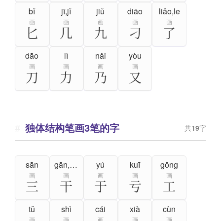
bǐ
jī,jǐ
jiǔ
diāo
liǎo,le
画
画
画
画
画
匕
几
九
刁
了
dāo
lì
nǎi
yòu
画
画
画
画
刀
力
乃
又
独体结构笔画3笔的字
共
19
字
sān
gān,gàn
yú
kuī
gōng
画
画
画
画
画
三
干
于
亏
工
tǔ
shì
cái
xià
cùn
画
画
画
画
画