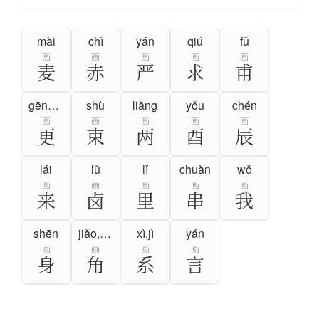
mài
chì
yán
qiú
fǔ
画
画
画
画
画
麦
赤
严
求
甫
gēng,gèng
shù
liǎng
yǒu
chén
画
画
画
画
画
更
束
两
酉
辰
lái
lǔ
lǐ
chuàn
wǒ
画
画
画
画
画
来
卤
里
串
我
shēn
jiǎo,jué
xì,jì
yán
画
画
画
画
身
角
系
言