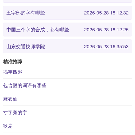
丑字部的字有哪些
2026-05-28 18:12:32
中国三个字的合成，都有哪些
2026-05-28 18:12:25
山东交通技师学院
2026-05-28 16:35:53
精准推荐
揭竿四起
包含驳的词语有哪些
麻衣仙
寸字旁的字
秋扇