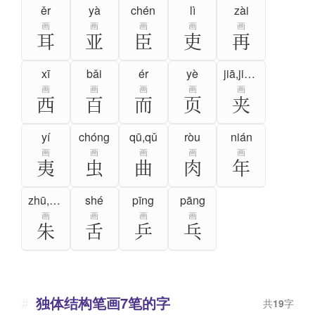
ěr
yà
chén
lì
zài
画
画
画
画
画
耳
亚
臣
吏
再
xī
bǎi
ér
yè
jiā,jiá,gā,xiá
画
画
画
画
画
西
百
而
页
夹
yí
chóng
qū,qǔ
ròu
nián
画
画
画
画
画
夷
虫
曲
肉
年
zhū,shú
shé
pīng
pāng
画
画
画
画
朱
舌
乒
乓
独体结构笔画7笔的字
共
19
字