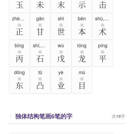
玉
未
末
示
击
zhèng,zhēng
gān
shì
běn
shù,shú,zhú
画
画
画
画
画
正
甘
世
本
术
bǐng
shí,dàn
wù
lóng
píng
画
画
画
画
画
丙
石
戊
龙
平
dōng
tū
yè
mù
画
画
画
画
东
凸
业
目
独体结构笔画6笔的字
共
19
字