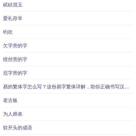
碔砆混玉
爱礼存羊
钧吹
欠字旁的字
绞丝旁的字
厄字旁的字
易的繁体字怎么写？这份易字繁体详解，助你正确书写汉字_汉字繁体学习
老古板
为人师表
软开头的成语