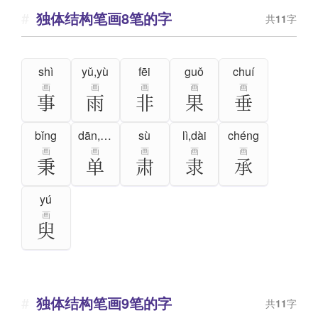
独体结构笔画8笔的字
共
11
字
shì
yǔ,yù
fēi
guǒ
chuí
画
画
画
画
画
事
雨
非
果
垂
bǐng
dān,shàn,chán
sù
lì,dài
chéng
画
画
画
画
画
秉
单
肃
隶
承
yú
画
臾
独体结构笔画9笔的字
共
11
字