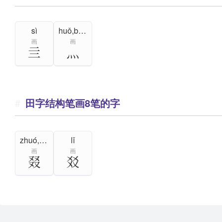
sì
huǒ,biāo
画
画
亖
灬
田字结构笔画8笔的字
zhuó,yǐ,lì,jué
lǐ
画
画
叕
㸚