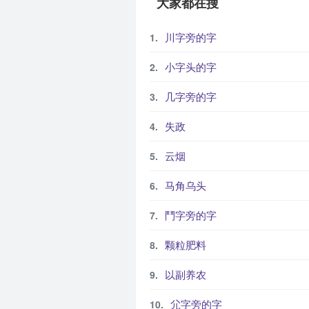
大家都在搜
川字旁的字
小字头的字
几字旁的字
失政
云烟
马角乌头
鬥字旁的字
颗粒肥料
以副养农
尣字旁的字