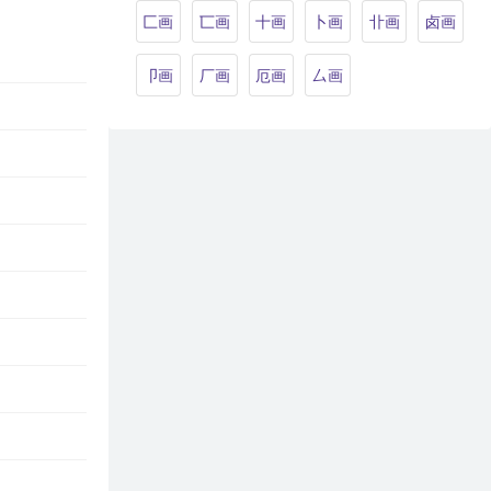
匚画
匸画
十画
卜画
卝画
卤画
卩画
厂画
厄画
厶画