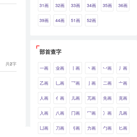
31画
32画
33画
34画
35画
36画
39画
44画
51画
52画
部首查字
共
2
字
一画
业画
丨画
丶画
丷画
丿画
乙画
乚画
乛画
亅画
二画
亠画
人画
亻画
儿画
兀画
先画
克画
入画
八画
冂画
冖画
冫画
几画
凵画
刀画
刂画
力画
勹画
匕画