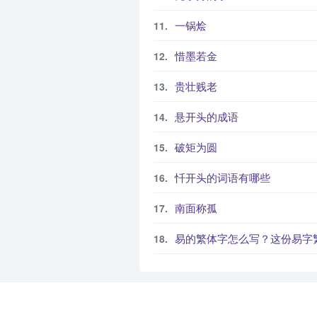
一锅烩
惜墨若金
贵壮贱老
悬开头的成语
破矩为圆
忏开头的词语有哪些
南面称孤
易的繁体字怎么写？这份易字繁体详解，助你正确书写汉