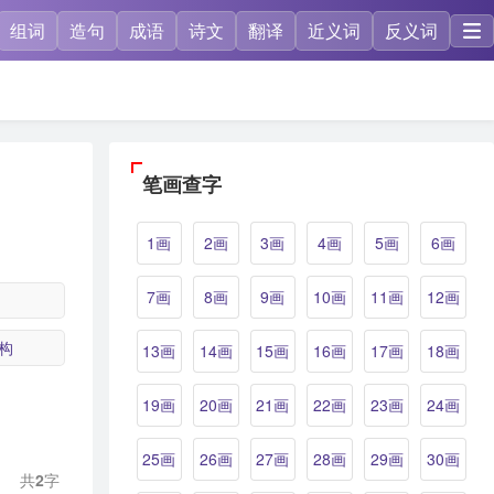
组词
造句
成语
诗文
翻译
近义词
反义词
笔画查字
1画
2画
3画
4画
5画
6画
7画
8画
9画
10画
11画
12画
构
13画
14画
15画
16画
17画
18画
19画
20画
21画
22画
23画
24画
25画
26画
27画
28画
29画
30画
共
2
字