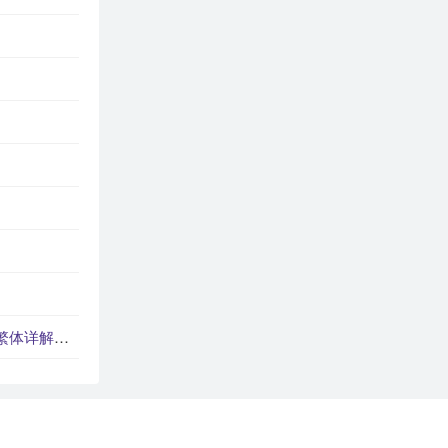
字_汉字繁体学习