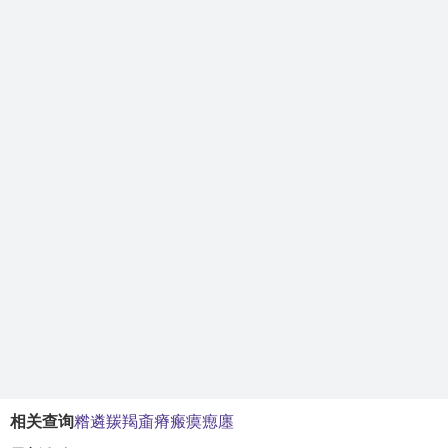
相关查询
糌
遴
羰
羯
齑
瘠
瘢
瘼
瘛
廛