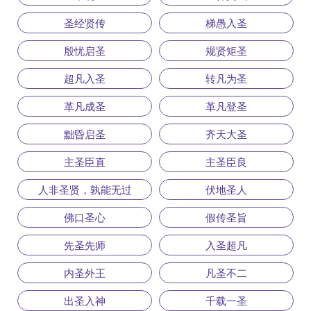
圣经贤传
梯愚入圣
殷忧启圣
规贤矩圣
超凡入圣
转凡为圣
革凡成圣
革凡登圣
黜昏启圣
齐天大圣
主圣臣直
主圣臣良
人非圣贤，孰能无过
伏地圣人
佛口圣心
假传圣旨
先圣先师
入圣超凡
内圣外王
凡圣不二
出圣入神
千载一圣