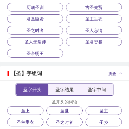
历朝圣训
古圣先贤
君圣臣贤
圣主垂衣
圣之时者
圣人忘情
圣人无常师
圣君贤相
圣帝明王
【圣】字组词
折叠
圣字开头
圣字结尾
圣字中间
圣开头的词语
圣上
圣世
圣主
圣主垂衣
圣之时者
圣乡