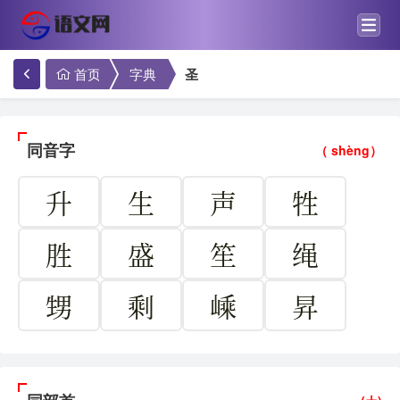
首页
字典
圣
同音字
（ shèng）
升
生
声
牲
胜
盛
笙
绳
甥
剩
嵊
昇