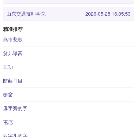
山东交通技师学院
2026-05-28 16:35:53
精准推荐
燕市悲歌
贫儿曝富
非功
防蔽耳目
橱窗
毋字旁的字
屯厄
西字头的字