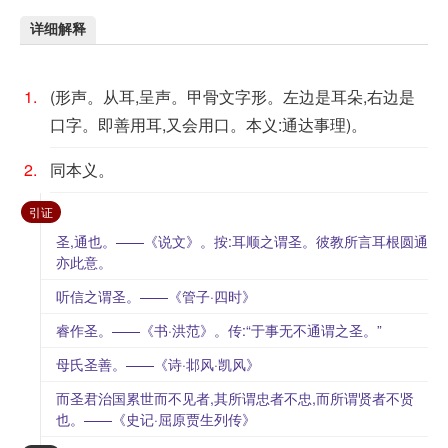
详细解释
1.
(形声。从耳,呈声。甲骨文字形。左边是耳朵,右边是
口字。即善用耳,又会用口。本义:通达事理)。
2.
同本义。
：
引证
圣,通也。——《说文》。按:耳顺之谓圣。彼教所言耳根圆通
亦此意。
听信之谓圣。——《管子·四时》
睿作圣。——《书·洪范》。传:“于事无不通谓之圣。”
母氏圣善。——《诗·邶风·凯风》
而圣君治国累世而不见者,其所谓忠者不忠,而所谓贤者不贤
也。——《史记·屈原贾生列传》