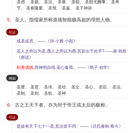
圣虑、 圣裁、 圣治、 圣眷、 圣聪、 圣朝无阙事、 圣寿
节、 圣眷隆重、 圣驾、 圣鉴、 圣子神孙
5.
圣人。指儒家所称道德智能极高超的理想人物。
：
引证
或圣或否。——《诗·小雅·小宛》
圣人之所以为圣,愚人之所以为愚,其皆出于此乎?——唐·韩愈
《师说》
积善成德
,而神明自得,圣心备焉。——《荀子·劝学》
：
例如
圣曹、 圣贤、 圣讳、 圣经、 圣文、 圣心、 圣臣、 圣法、
圣制、 圣则、 圣轨、 圣神
6.
古之王天下者。亦为对于帝王或太后的极称。
：
引证
是故有天下七十一圣,其法皆不同。——《吕氏春秋·察今》