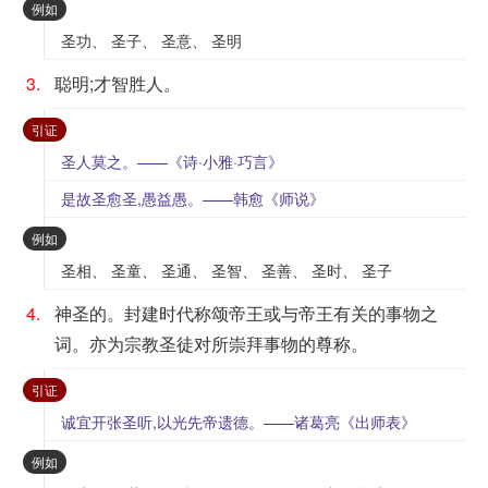
：
例如
圣功、 圣子、 圣意、 圣明
3.
聪明;才智胜人。
：
引证
圣人莫之。——《诗·小雅·巧言》
是故圣愈圣,愚益愚。——韩愈《师说》
：
例如
圣相、 圣童、 圣通、 圣智、 圣善、 圣时、 圣子
4.
神圣的。封建时代称颂帝王或与帝王有关的事物之
词。亦为宗教圣徒对所崇拜事物的尊称。
：
引证
诚宜开张圣听,以光先帝遗德。——诸葛亮《出师表》
：
例如