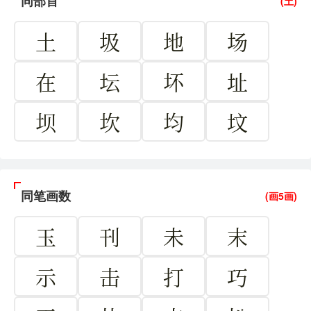
同部首
(土)
土
圾
地
场
在
坛
坏
址
坝
坎
均
坟
同笔画数
(画5画)
玉
刊
未
末
示
击
打
巧