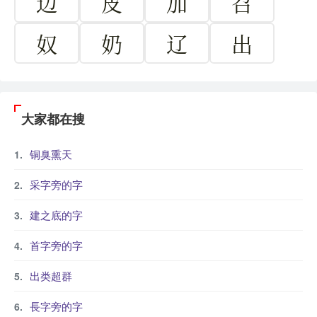
边
皮
加
召
奴
奶
辽
出
大家都在搜
铜臭熏天
采字旁的字
建之底的字
首字旁的字
出类超群
長字旁的字