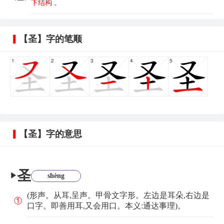
下结构
。
【圣】字的笔顺
1
2
3
4
5
【圣】字的意思
圣
▶
shèng
(形声。从耳,呈声。甲骨文字形。左边是耳朵,右边是
①
口字。即善用耳,又会用口。本义:通达事理)。