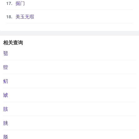
掘门
美玉无瑕
相关查询
峱
狴
鱽
虓
胲
朓
脎