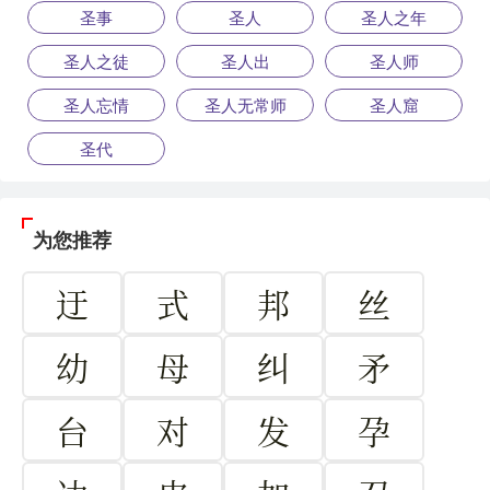
圣事
圣人
圣人之年
圣人之徒
圣人出
圣人师
圣人忘情
圣人无常师
圣人窟
圣代
为您推荐
迂
式
邦
丝
幼
母
纠
矛
台
对
发
孕