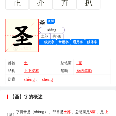
正
扑
卉
扒
圣
复制
shèng
土部
共5画
一级汉字
常用字
通用字
独体字
土
5画
部首
总笔画
上下结构
圣的笔顺
结构
笔顺
shèng
、
sheng
拼音
【圣】字的概述
字拼音是（shèng）， 部首是
土部
， 总笔画是
5画
， 是
上
〔圣〕