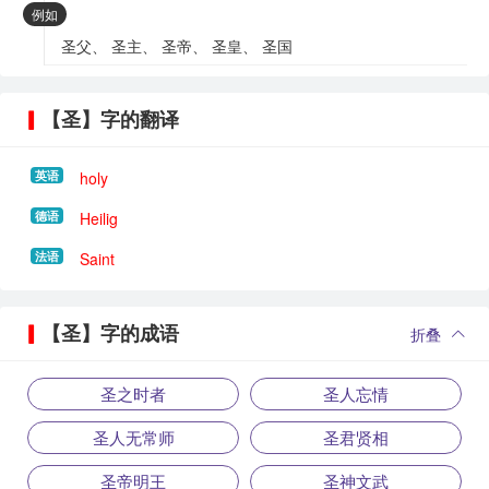
：
例如
圣父、 圣主、 圣帝、 圣皇、 圣国
【圣】字的翻译
英语
holy
德语
Heilig
法语
Saint
【圣】字的成语
折叠
圣之时者
圣人忘情
圣人无常师
圣君贤相
圣帝明王
圣神文武