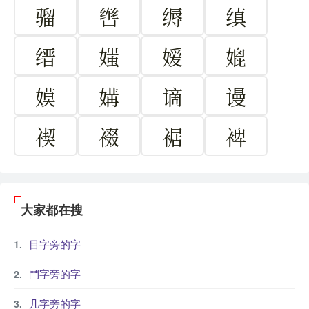
骝
辔
缛
缜
缙
媸
嫒
媲
嫫
媾
谪
谩
禊
裰
裾
裨
大家都在搜
目字旁的字
鬥字旁的字
几字旁的字