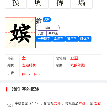
摸
填
搏
塌
嫔
复制
pín
女部
共13画
一级汉字
常用字
通用字
独体字
女
13画
部首
总笔画
左右结构
嫔的笔顺
结构
笔顺
pín
、
pin
拼音
【嫔】字的概述
字拼音是（pín）， 部首是
女部
， 总笔画是
13画
， 是
左右
〔嫔〕