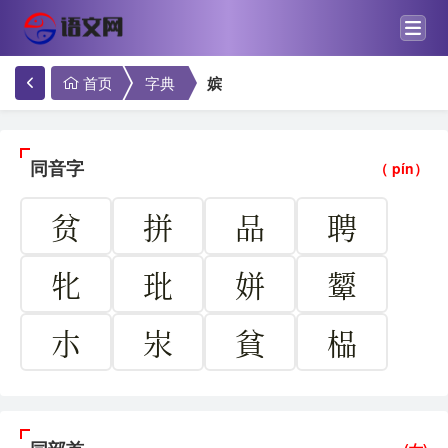
首页
字典
嫔
同音字
（ pín）
贫
拼
品
聘
牝
玭
姘
颦
朩
汖
貧
榀