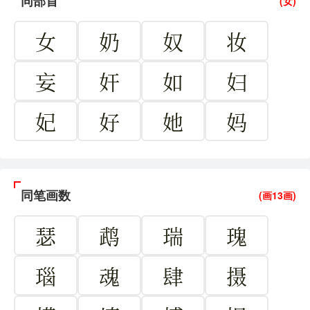
同部首
(女)
女
奶
奴
妆
妄
奸
如
妇
妃
好
她
妈
同笔画数
(画13画)
瑟
鹉
瑞
瑰
瑙
魂
肆
摄