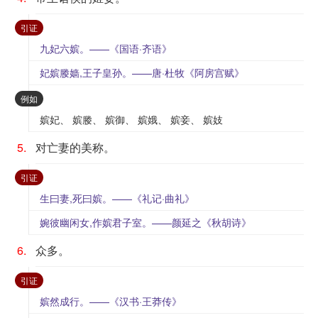
：
引证
九妃六嫔。——《国语·齐语》
妃嫔媵嫱,王子皇孙。——唐·杜牧《阿房宫赋》
：
例如
嫔妃、 嫔媵、 嫔御、 嫔娥、 嫔妾、 嫔妓
5.
对亡妻的美称。
：
引证
生曰妻,死曰嫔。——《礼记·曲礼》
婉彼幽闲女,作嫔君子室。——颜延之《秋胡诗》
6.
众多。
：
引证
嫔然成行。——《汉书·王莽传》