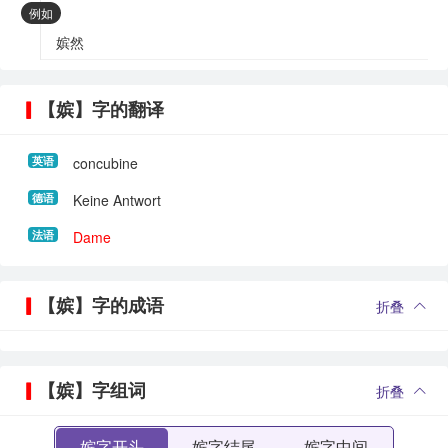
：
例如
嫔然
【嫔】字的翻译
英语
concubine
德语
Keine Antwort
法语
Dame
【嫔】字的成语
折叠
【嫔】字组词
折叠
嫔字开头
嫔字结尾
嫔字中间