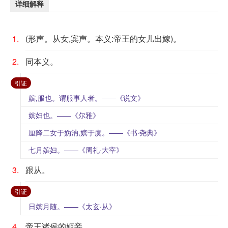
详细解释
1.
(形声。从女,宾声。本义:帝王的女儿出嫁)。
2.
同本义。
：
引证
嫔,服也。谓服事人者。——《说文》
嫔妇也。——《尔雅》
厘降二女于妫汭,嫔于虞。——《书·尧典》
七月嫔妇。——《周礼·大宰》
3.
跟从。
：
引证
日嫔月随。——《太玄·从》
4.
帝王诸侯的姬妾。