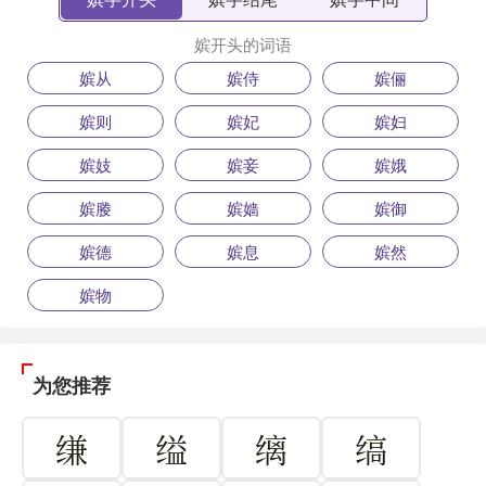
嫔开头的词语
嫔从
嫔侍
嫔俪
嫔则
嫔妃
嫔妇
嫔妓
嫔妾
嫔娥
嫔媵
嫔嫱
嫔御
嫔德
嫔息
嫔然
嫔物
为您推荐
缣
缢
缡
缟