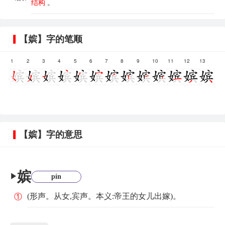
结构
。
【嫔】字的笔顺
1
2
3
4
5
6
7
8
9
10
11
12
13
【嫔】字的意思
嫔
▶
pín
(形声。从女,宾声。本义:帝王的女儿出嫁)。
①