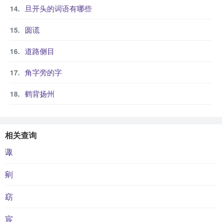
旦开头的词语有哪些
圆谎
道路侧目
角字旁的字
鹤背扬州
相关查询
诹
剜
窈
宸