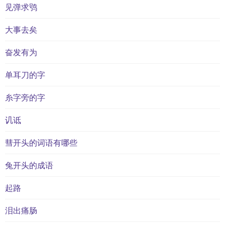
见弹求鸮
大事去矣
奋发有为
单耳刀的字
糸字旁的字
讥诋
彗开头的词语有哪些
兔开头的成语
起路
泪出痛肠