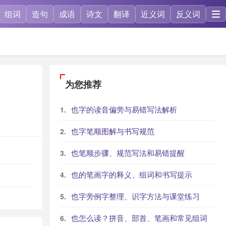
组词
造句
成语
诗文
翻译
近义词
反义词
为您推荐
也字的读音偏旁与易错写法解析
也字笔顺图解与书写规范
也笔顺步骤、规范写法和易错提醒
也的笔画字的释义、组词和书写提示
也字旁例字整理、识字方法与课堂练习
也怎么读？拼音、部首、笔画和常见组词