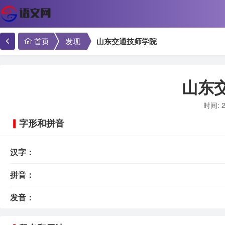
首页
发现
山东交通技师学院
山东
时间: 2
字形和拼音
汉字：
拼音：
发音：