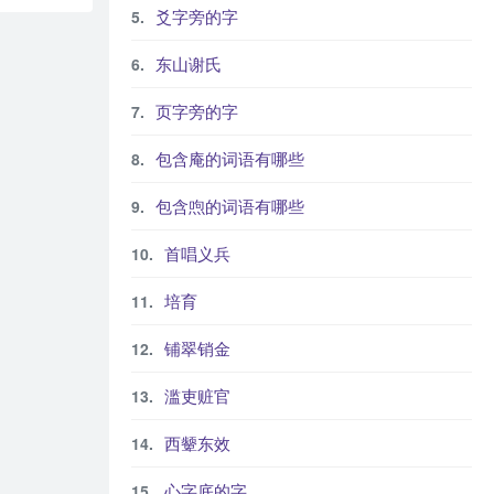
爻字旁的字
东山谢氏
页字旁的字
包含庵的词语有哪些
包含喣的词语有哪些
首唱义兵
培育
铺翠销金
滥吏赃官
西颦东效
心字底的字