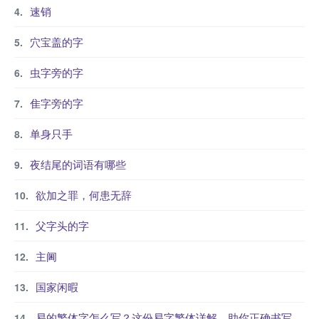
速销
穴宝盖的字
虫字旁的字
隹字旁的字
单身只手
夜结尾的词语有哪些
欲加之罪，何患无辞
父字头的字
主阃
国家闲暇
易的繁体字怎么写？这份易字繁体详解，助你正确书写汉字_汉字繁体学习