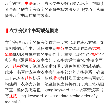
汉字教学、
书法
练习、办公文书及数字输入环境，帮助读
者全面了解衣字旁汉字的正确书写方法及纠正技巧，从而
提升汉字书写质量与效率。
衣字旁汉字书写
规范
概述
衣字旁作为汉字的偏旁部首之一，常出现在表示衣物、穿
着相关的汉字中。其标准书写
规范
主要体现在笔画
结构
、
笔顺
规则及整体布局的平衡性上。根据《现代汉字
规范
字
典》和《通用
规范
汉字表》，衣字旁通常由“衣”字演变而
来，
结构
紧凑，笔画应清晰分明，避免笔画混淆或省略。
此外，书写时应注意衣字旁与主字部分的连接关系，确保
上下或左右
结构
协调。权威
书法
教材及国家汉字书写标准
均强调，衣字旁的第一笔竖折钩应转折有力，第二笔横画
平直，整体形态端正。<img keyword_zh="衣字旁汉字书
写
规范
" img_keyword_en="standard stroke order of yi
radical"/>