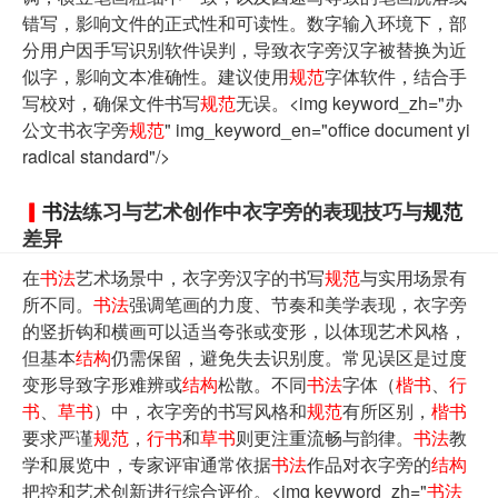
错写，影响文件的正式性和可读性。数字输入环境下，部
分用户因手写识别软件误判，导致衣字旁汉字被替换为近
似字，影响文本准确性。建议使用
规范
字体软件，结合手
写校对，确保文件书写
规范
无误。<img keyword_zh="办
公文书衣字旁
规范
" img_keyword_en="office document yi
radical standard"/>
书法
练习与艺术创作中衣字旁的表现技巧与
规范
差异
在
书法
艺术场景中，衣字旁汉字的书写
规范
与实用场景有
所不同。
书法
强调笔画的力度、节奏和美学表现，衣字旁
的竖折钩和横画可以适当夸张或变形，以体现艺术风格，
但基本
结构
仍需保留，避免失去识别度。常见误区是过度
变形导致字形难辨或
结构
松散。不同
书法
字体（
楷书
、
行
书
、
草书
）中，衣字旁的书写风格和
规范
有所区别，
楷书
要求严谨
规范
，
行书
和
草书
则更注重流畅与韵律。
书法
教
学和展览中，专家评审通常依据
书法
作品对衣字旁的
结构
把控和艺术创新进行综合评价。<img keyword_zh="
书法