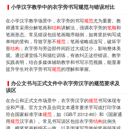
小学汉字教学中的衣字旁书写
规范
与错误对比
在小学汉字教学场景中，衣字旁的书写
规范
尤为重要。教
师通常采用分解笔画和
结构
讲解法，强调衣字旁的
笔顺
和
笔画形态。常见错误包括笔画顺序颠倒，如将竖折钩写成
单纯的竖钩，导致字形不
规范
；笔画省略或连写，破坏字
形
结构
；衣字旁与旁边部件间距过大或过小，影响整体美
观。通过课堂练习和描红训练，有效纠正这些错误。教学
实践表明，结合多媒体辅助教学和书写示范视频，能显著
提升学生对衣字旁书写
规范
的理解和掌握。
办公文书与正式文件中衣字旁汉字的
规范
要求及
误区
在办公和正式文件场景中，衣字旁汉字的
规范
书写体现专
业和严谨。官方文件及合同文本通常要求手写或打印字体
符合国家标准字体
规范
，如《GB/T 2312-80》和《国家通
用
规范
汉字表》。常见书写误区包括衣字旁
结构
比例失
调，横竖笔画粗细不一致，以及因速写导致的笔画脱落或