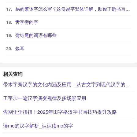
易的繁体字怎么写？这份易字繁体详解，助你正确书写汉字_汉字繁体学习
舌字旁的字
鹭结尾的词语有哪些
焕耳
相关查询
带木字旁汉字的文化内涵及应用：从古文字到现代汉字的演变
工字加一笔汉字演变规律及多场景应用
告别歪歪扭扭！2025年田字格汉字书写技巧提升攻略
读mo的汉字解析_认识读mo的字