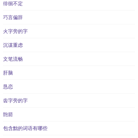
徘徊不定
巧言偏辞
火字旁的字
沉谋重虑
文笔流畅
肝脑
恳恋
齿字旁的字
骲箭
包含黜的词语有哪些