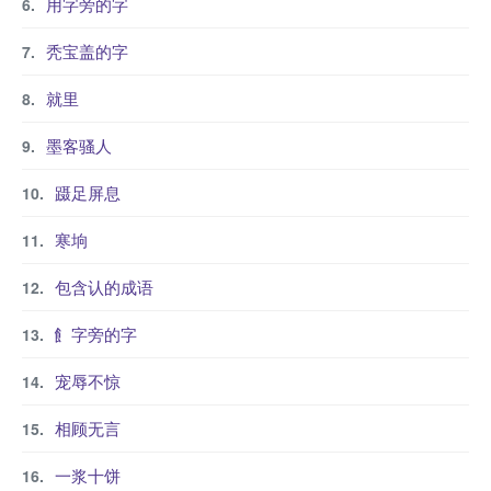
用字旁的字
秃宝盖的字
就里
墨客骚人
蹑足屏息
寒垧
包含认的成语
飠字旁的字
宠辱不惊
相顾无言
一浆十饼