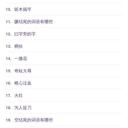
斩木揭竿
蹶结尾的词语有哪些
曰字旁的字
稠伙
一撒花
奇耻大辱
椎心泣血
火灶
为人捉刀
空结尾的词语有哪些