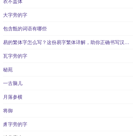
衣不盖体
大字旁的字
包含甑的词语有哪些
易的繁体字怎么写？这份易字繁体详解，助你正确书写汉字_汉字繁体学习
瓦字旁的字
秘苑
一古脑儿
月落参横
将御
豸字旁的字