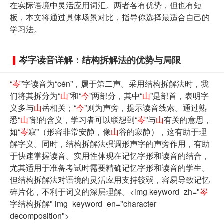
在实际语境中灵活应用词汇。两者各有优势，但也有短
板，本文将通过具体场景对比，指导你选择最适合自己的
学习法。
岑
字读音详解：结构拆解法的优势与局限
“
岑
”字读音为“cén”，属于第二声。采用结构拆解法时，我
们将其拆分为“
山
”和“
今
”两部分，其中“
山
”是部首，表明字
义多与
山
岳相关；“
今
”则为声旁，提示读音线索。通过熟
悉“
山
”部的含义，学习者可以联想到“
岑
”与
山
有关的意思，
如“
岑
寂”（形容非常安静，像
山
谷的寂静），这有助于理
解字义。同时，结构拆解法强调形声字的声旁作用，有助
于快速掌握读音。实用性体现在记忆字形和读音的结合，
尤其适用于准备考试时需要精确记忆字形和读音的学生。
但结构拆解法对语境的灵活应用支持较弱，容易导致记忆
碎片化，不利于词义的深层理解。<img keyword_zh="
岑
字结构拆解" img_keyword_en="character
decomposition">