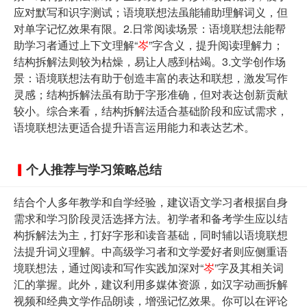
应对默写和识字测试；语境联想法虽能辅助理解词义，但
对单字记忆效果有限。2.日常阅读场景：语境联想法能帮
助学习者通过上下文理解“
岑
”字含义，提升阅读理解力；
结构拆解法则较为枯燥，易让人感到枯竭。3.文学创作场
景：语境联想法有助于创造丰富的表达和联想，激发写作
灵感；结构拆解法虽有助于字形准确，但对表达创新贡献
较小。综合来看，结构拆解法适合基础阶段和应试需求，
语境联想法更适合提升语言运用能力和表达艺术。
个人推荐与学习策略总结
结合个人多年教学和自学经验，建议语文学习者根据自身
需求和学习阶段灵活选择方法。初学者和备考学生应以结
构拆解法为主，打好字形和读音基础，同时辅以语境联想
法提升词义理解。中高级学习者和文学爱好者则应侧重语
境联想法，通过阅读和写作实践加深对“
岑
”字及其相关词
汇的掌握。此外，建议利用多媒体资源，如汉字动画拆解
视频和经典文学作品朗读，增强记忆效果。你可以在评论