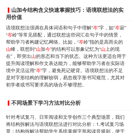
山
加
今
结构含义快速掌握技巧：语境联想法的实
用价值
语境联想法强调在具体词语和句子中理解“
岑
”字，如“
岑
寂”
“
岑
岭”等常见搭配，通过联想这些词汇在句子中的情景，
帮助学习者构建记忆网络。比如，“
岑
岭”指的是高而尖的
山
峰，联想到“
山
加
今
”的结构可以形象记忆为“
山
上的现
在”，即突出
山
的形态和当下的状态。这种方法更适合用于
提升阅读理解和作文表达能力，能够帮助学习者在实际语
境中灵活运用“
岑
”字，避免死记硬背。语境联想法的不足
是对字形结构的理解较弱，易忽视字形书写规范，尤其对
初学者或书写要求高的场合不够理想。
不同场景下学习方法对比分析
针对考试复习、日常阅读和文学创作三个典型场景，我们
将结构拆解法与语境联想法进行对比分析：1.考试复习场
景：结构拆解法帮助学生系统掌握字形和读音规则，便于