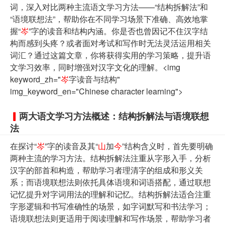
词，深入对比两种主流语文学习方法——“结构拆解法”和
“语境联想法”，帮助你在不同学习场景下准确、高效地掌
握“
岑
”字的读音和结构内涵。你是否也曾因记不住汉字结
构而感到头疼？或者面对考试和写作时无法灵活运用相关
词汇？通过这篇文章，你将获得实用的学习策略，提升语
文学习效率，同时增强对汉字文化的理解。<img
keyword_zh="
岑
字读音与结构"
img_keyword_en="Chinese character learning">
两大语文学习方法概述：结构拆解法与语境联想
法
在探讨“
岑
”字的读音及其“
山
加
今
”结构含义时，首先要明确
两种主流的学习方法。结构拆解法注重从字形入手，分析
汉字的部首和构造，帮助学习者理清字的组成和形义关
系；而语境联想法则依托具体语境和词语搭配，通过联想
记忆提升对字词用法的理解和记忆。结构拆解法适合注重
字形逻辑和书写准确性的场景，如字词默写和书法学习；
语境联想法则更适用于阅读理解和写作场景，帮助学习者