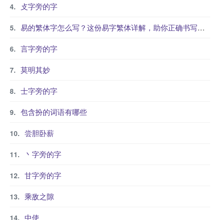
攴字旁的字
易的繁体字怎么写？这份易字繁体详解，助你正确书写汉字_汉字繁体学习
言字旁的字
莫明其妙
士字旁的字
包含扮的词语有哪些
尝胆卧薪
丶字旁的字
甘字旁的字
乘敌之隙
中使