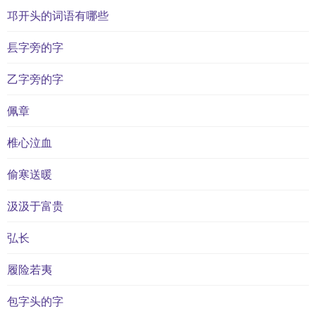
邛开头的词语有哪些
镸字旁的字
乙字旁的字
佩章
椎心泣血
偷寒送暖
汲汲于富贵
弘长
履险若夷
包字头的字