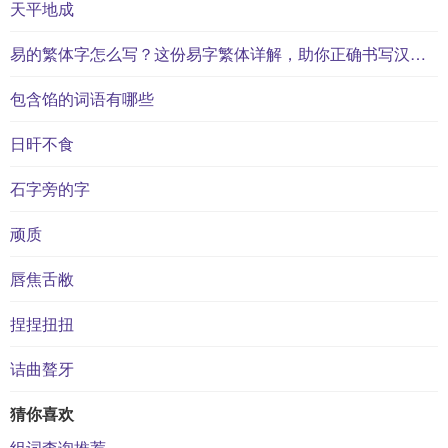
天平地成
易的繁体字怎么写？这份易字繁体详解，助你正确书写汉字_汉字繁体学习
包含馅的词语有哪些
日旰不食
石字旁的字
顽质
唇焦舌敝
捏捏扭扭
诘曲聱牙
猜你喜欢
组词查询推荐