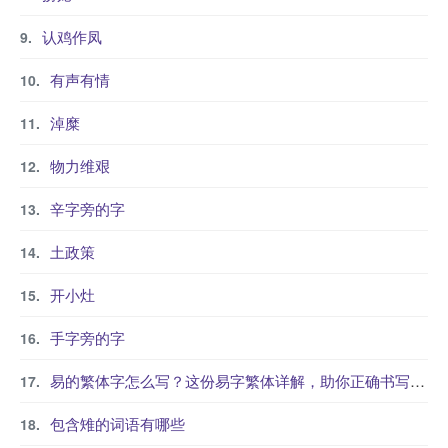
认鸡作凤
有声有情
淖糜
物力维艰
辛字旁的字
土政策
开小灶
手字旁的字
易的繁体字怎么写？这份易字繁体详解，助你正确书写汉字_汉字繁体学习
包含雉的词语有哪些