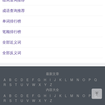
成语查询推荐
单词排行榜
笔顺排行榜
全部近义词
全部反义词
最新文章
A
B
C
D
E
F
G
H
I
J
K
L
M
N
O
P
Q
R
S
T
U
V
W
X
Y
Z
内容大全
A
B
C
D
E
F
G
H
I
J
K
L
M
N
O
P
Q
R
S
T
U
V
W
X
Y
Z