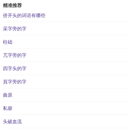
精准推荐
侪开头的词语有哪些
采字旁的字
柱础
兀字旁的字
四字头的字
頁字旁的字
曲原
私僻
头破血流