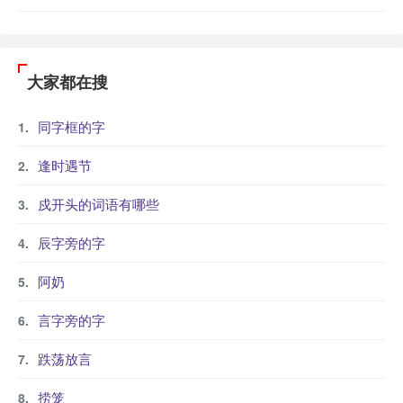
大家都在搜
同字框的字
逢时遇节
戍开头的词语有哪些
辰字旁的字
阿奶
言字旁的字
跌荡放言
捞笼