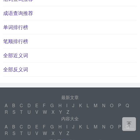
成语查询推荐
单词排行榜
笔顺排行榜
全部近义词
全部反义词
最新文章
A
B
C
D
E
F
G
H
I
J
K
L
M
N
O
P
Q
R
S
T
U
V
W
X
Y
Z
内容大全
A
B
C
D
E
F
G
H
I
J
K
L
M
N
O
P
Q
R
S
T
U
V
W
X
Y
Z