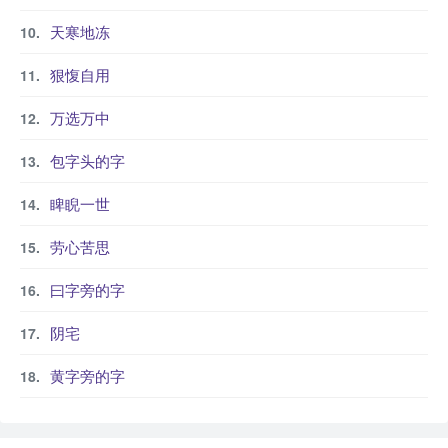
天寒地冻
狠愎自用
万选万中
包字头的字
睥睨一世
劳心苦思
曰字旁的字
阴宅
黄字旁的字