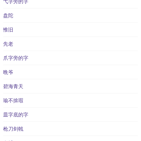
弋字旁的字
盘陀
惟旧
先老
爪字旁的字
晩爷
碧海青天
瑜不揜瑕
皿字底的字
枪刀剑戟