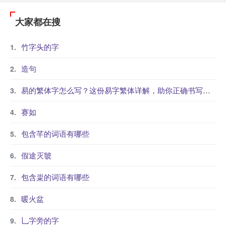
大家都在搜
竹字头的字
造句
易的繁体字怎么写？这份易字繁体详解，助你正确书写汉字_汉字繁体学习
赛如
包含芊的词语有哪些
假途灭虢
包含粜的词语有哪些
暖火盆
乚字旁的字