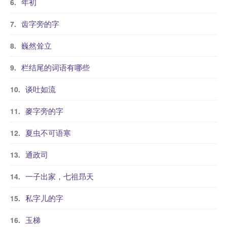
年初
齿字旁的字
巍然耸立
栏结尾的词语有哪些
谈吐如流
麥字旁的字
夏虫不可语寒
通政司
一子出家，七祖昻天
私字儿的字
玉梯