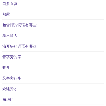
口多食寡
敷露
包含帽的词语有哪些
暴不肖人
沾开头的词语有哪些
青字旁的字
收食
又字旁的字
众建贤才
东华门