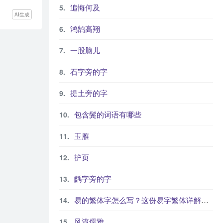
追悔何及
AI生成
鸿鹄高翔
一股脑儿
石字旁的字
提土旁的字
包含鬓的词语有哪些
玉雁
护页
齲字旁的字
易的繁体字怎么写？这份易字繁体详解，助你正确书写汉字_汉字繁体学习
风流儒雅