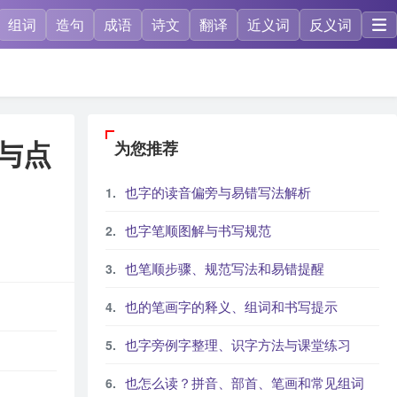
组词
造句
成语
诗文
翻译
近义词
反义词
与点
为您推荐
也字的读音偏旁与易错写法解析
也字笔顺图解与书写规范
也笔顺步骤、规范写法和易错提醒
也的笔画字的释义、组词和书写提示
也字旁例字整理、识字方法与课堂练习
也怎么读？拼音、部首、笔画和常见组词