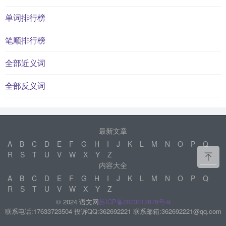
单词排行榜
笔顺排行榜
全部近义词
全部反义词
最新文章
A
B
C
D
E
F
G
H
I
J
K
L
M
N
O
P
Q
R
S
T
U
V
W
X
Y
Z
内容大全
A
B
C
D
E
F
G
H
I
J
K
L
M
N
O
P
Q
R
S
T
U
V
W
X
Y
Z
© 2024 语文网
苏ICP备2023012678号-9
联系电话:17633723504 投诉QQ:362692221 联系邮箱:362692221@qq.com