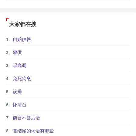
大家都在搜
自贻伊咎
攀供
唱高调
兔死狗烹
设辨
怀清台
前言不答后语
售结尾的词语有哪些