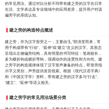
的常见用法。通过对比分析不同带有建之旁的汉字在日常
生活、文学表达及专业领域中的应用差异，提升用户对该
偏旁字的系统认知。
建之旁的构造特点概述
建之旁，作为汉字形旁之一，主要由“廴”部演变而来，常
用于构成带有“行动”、“延伸”或“建立”含义的汉字。其形态
呈现出左侧偏旁结构，具有明显的书写特征：笔画较长，
多为横折钩或横折弯钩，强调动作的连贯性和方向性。建
之旁字的构造规律体现了汉字形声兼备的特点，即形旁指
示字义类别，声旁提供发音线索。根据《现代汉语字典》
和《中国文字学》资料，带有建之旁的汉字多与“行走”、
“建立”、“延伸”等语义相关。
建之旁字的常见用法场景分类
建之旁字的应用场景丰富，主要涵盖以下几个方面：