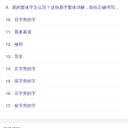
易的繁体字怎么写？这份易字繁体详解，助你正确书写汉字_汉字繁体学习
目字旁的字
晨参暮省
修积
导非
爪字旁的字
鬲字旁的字
示字旁的字
隹字旁的字