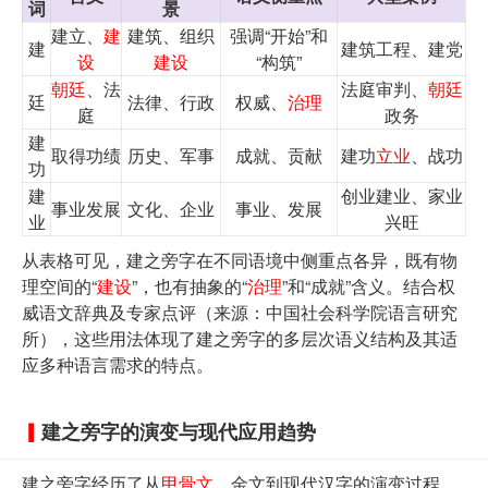
词
景
建立、
建
建筑、组织
强调“开始”和
建
建筑工程、建党
设
建设
“构筑”
朝廷
、法
法庭审判、
朝廷
廷
法律、行政
权威、
治理
庭
政务
建
取得功绩
历史、军事
成就、贡献
建功
立业
、战功
功
建
创业建业、家业
事业发展
文化、企业
事业、发展
业
兴旺
从表格可见，建之旁字在不同语境中侧重点各异，既有物
理空间的“
建设
”，也有抽象的“
治理
”和“成就”含义。结合权
威语文辞典及专家点评（来源：中国社会科学院语言研究
所），这些用法体现了建之旁字的多层次语义结构及其适
应多种语言需求的特点。
建之旁字的演变与现代应用趋势
建之旁字经历了从
甲骨文
、金文到现代汉字的演变过程，