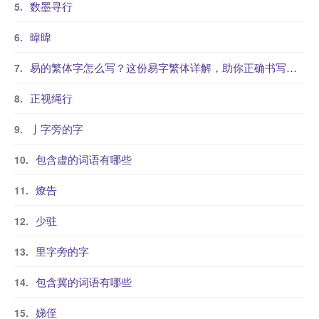
数墨寻行
暐暐
易的繁体字怎么写？这份易字繁体详解，助你正确书写汉字_汉字繁体学习
正视绳行
亅字旁的字
包含虚的词语有哪些
燎告
少驻
里字旁的字
包含冀的词语有哪些
娣侄