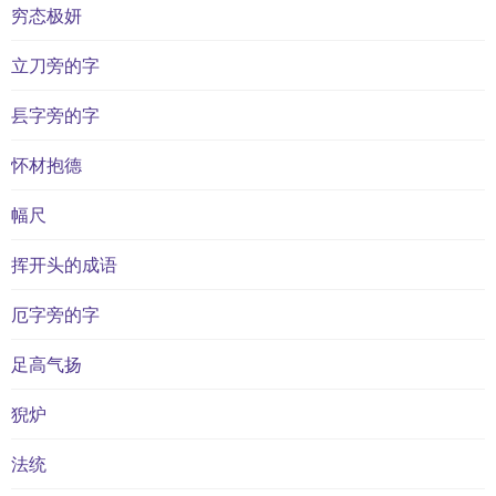
穷态极妍
立刀旁的字
镸字旁的字
怀材抱德
幅尺
挥开头的成语
厄字旁的字
足高气扬
猊炉
法统