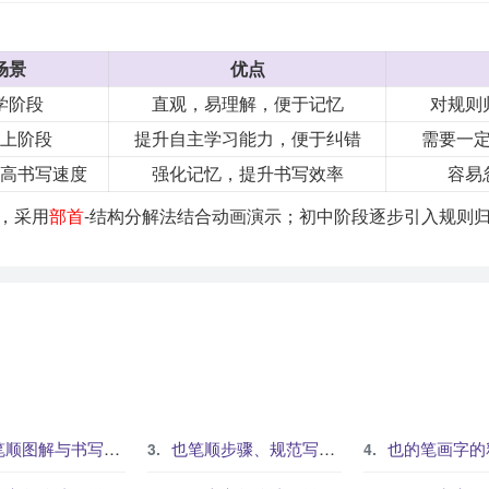
场景
优点
学阶段
直观，易理解，便于记忆
对规则
上阶段
提升自主学习能力，便于纠错
需要一
高书写速度
强化记忆，提升书写效率
容易
，采用
部首
-结构分解法结合动画演示；初中阶段逐步引入规则
顺图解与书写规范
也笔顺步骤、规范写法和易错提醒
也的笔画字的释义、组词