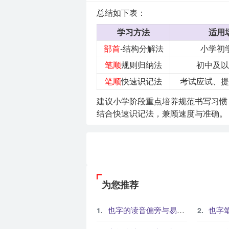
总结如下表：
学习方法
适用
部首
-结构分解法
小学初
笔顺
规则归纳法
初中及以
笔顺
快速识记法
考试应试、提
建议小学阶段重点培养规范书写习惯
结合快速识记法，兼顾速度与准确。
为您推荐
也字的读音偏旁与易错写法解析
也字笔