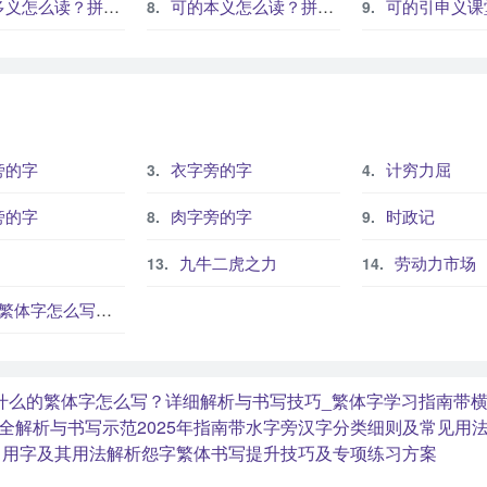
读？拼音、部首、笔画和常见组词
可的本义怎么读？拼音、部首、笔画和常见组词
可的引申义课堂理解路径
旁的字
衣字旁的字
计穷力屈
旁的字
肉字旁的字
时政记
九牛二虎之力
劳动力市场
？这份易字繁体详解，助你正确书写汉字_汉字繁体学习
什么的繁体字怎么写？详细解析与书写技巧_繁体字学习指南
带
全解析与书写示范2025年指南
带水字旁汉字分类细则及常见用
常用字及其用法解析
怨字繁体书写提升技巧及专项练习方案