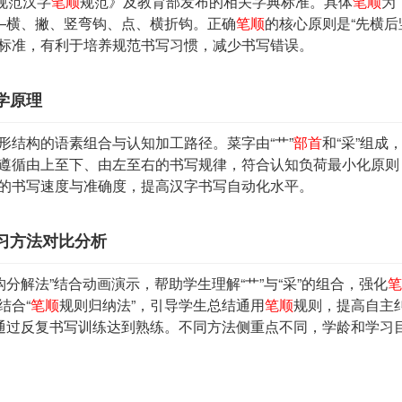
规范汉字
笔顺
规范》及教育部发布的相关字典标准。具体
笔顺
为
——横、撇、竖弯钩、点、横折钩。正确
笔顺
的核心原则是“先横后
标准，有利于培养规范书写习惯，减少书写错误。
学原理
形结构的语素组合与认知加工路径。菜字由“艹”
部首
和“采”组成
遵循由上至下、由左至右的书写规律，符合认知负荷最小化原则
的书写速度与准确度，提高汉字书写自动化水平。
习方法对比分析
构分解法”结合动画演示，帮助学生理解“艹”与“采”的组合，强化
笔
结合“
笔顺
规则归纳法”，引导学生总结通用
笔顺
规则，提高自主
，通过反复书写训练达到熟练。不同方法侧重点不同，学龄和学习