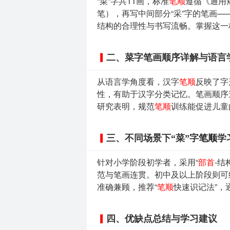
“菜”字共11画，标准
笔顺
遵循《通用
笔），再写中间部分“采”字的笔画
结构的合理性与书写流畅。掌握这一
二、菜字笔画顺序详解与语言
从语言学角度看，汉字
笔顺
反映了字
性，有助于汉字分类记忆。笔画顺序
研究表明，规范
笔顺
训练能促进儿童
三、不同场景下“菜”字
笔顺
学
针对小学阶段初学者，采用“
部首
-结
范与笔画连贯。初中及以上阶段则可
准确兼顾，推荐“
笔顺
快速识记法”
四、优缺点总结与学习建议