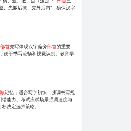
：横、竖、撇、点（这是“艹”
部首
三
竖、先撇后捺、先外后内”，确保汉字
，
部首
先写体现汉字偏旁
部首
的重要
，便于书写流畅和视觉识别。教育学
顺
记忆；适合写字初练，强调书写规
纠错能力。考试应试场景强调速度与
目标决定选择策略。