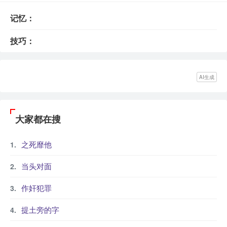
记忆：
技巧：
AI生成
大家都在搜
之死靡他
当头对面
作奸犯罪
提土旁的字