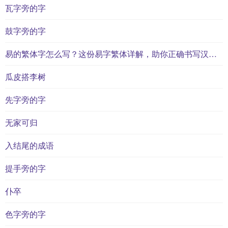
瓦字旁的字
鼓字旁的字
易的繁体字怎么写？这份易字繁体详解，助你正确书写汉字_汉字繁体学习
瓜皮搭李树
先字旁的字
无家可归
入结尾的成语
提手旁的字
仆卒
色字旁的字