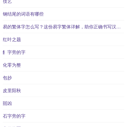
伎艺
钢结尾的词语有哪些
易的繁体字怎么写？这份易字繁体详解，助你正确书写汉字_汉字繁体学习
红叶之题
飠字旁的字
化零为整
包抄
皮里阳秋
嚚凶
石字旁的字