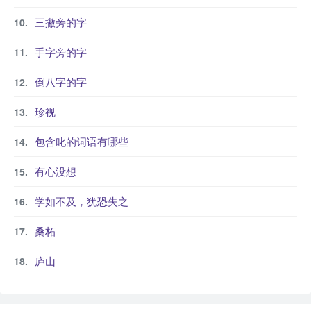
三撇旁的字
手字旁的字
倒八字的字
珍视
包含叱的词语有哪些
有心没想
学如不及，犹恐失之
桑柘
庐山