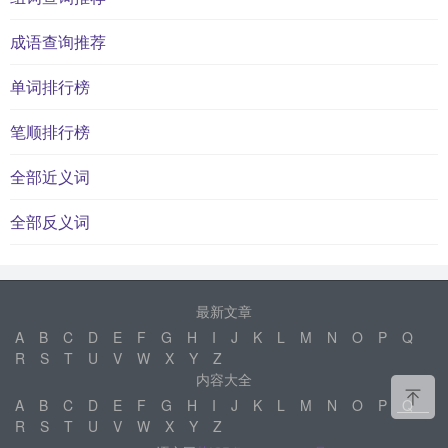
成语查询推荐
单词排行榜
笔顺排行榜
全部近义词
全部反义词
最新文章
A
B
C
D
E
F
G
H
I
J
K
L
M
N
O
P
Q
R
S
T
U
V
W
X
Y
Z
内容大全
A
B
C
D
E
F
G
H
I
J
K
L
M
N
O
P
Q
R
S
T
U
V
W
X
Y
Z