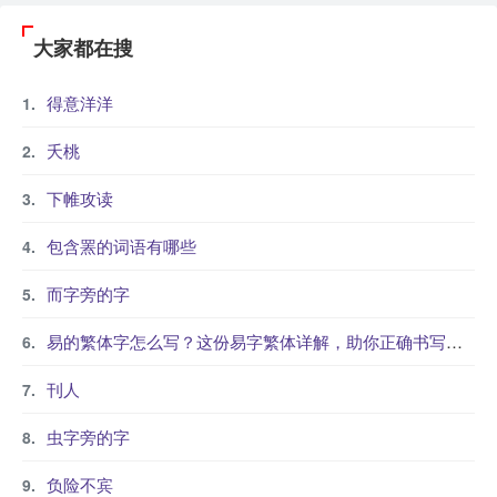
大家都在搜
得意洋洋
夭桃
下帷攻读
包含罴的词语有哪些
而字旁的字
易的繁体字怎么写？这份易字繁体详解，助你正确书写汉字_汉字繁体学习
刊人
虫字旁的字
负险不宾