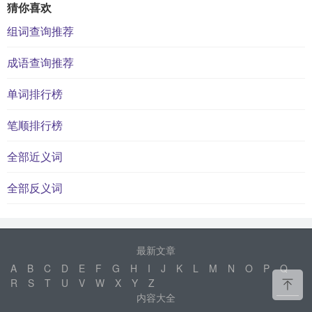
猜你喜欢
组词查询推荐
成语查询推荐
单词排行榜
笔顺排行榜
全部近义词
全部反义词
最新文章
A
B
C
D
E
F
G
H
I
J
K
L
M
N
O
P
Q
R
S
T
U
V
W
X
Y
Z
内容大全