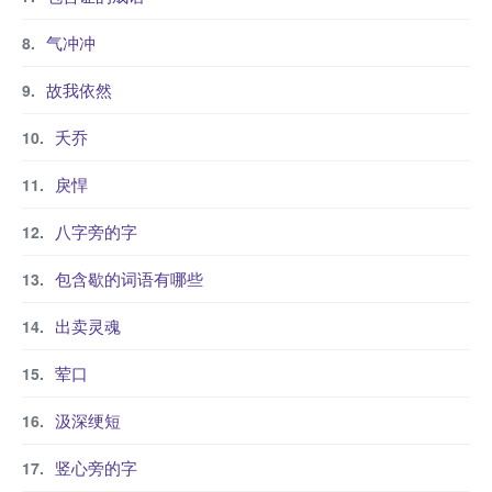
气冲冲
故我依然
夭乔
戾悍
八字旁的字
包含歇的词语有哪些
出卖灵魂
荤口
汲深绠短
竖心旁的字