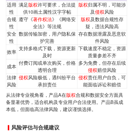
适用
满足
版权
许可要求，合法提
版权
归属不明，可能涉
性
供10画土属性汉字字帖
及
侵权
风险
合规
遵守《
著作权法
》《网络安
版权
及数据合规性存
性
全法》等法规
疑，违法风险高
安全
数据传输加密，用户隐私保
存在数据泄露及恶意软
性
护完善
件风险
支持多格式下载，资源更新
下载速度不稳定，资源
效率
及时
质量参差不齐
付费订阅或单次购买，价格
多为免费，但存在后续
成本
透明合理
侵权
赔偿风险
法律
侵权
风险极低，遇纠纷平台
侵权
责任用户自负，可
风险
承担责任
能面临诉讼和赔偿
从法律专业视角看，产品A在
版权
合规和数据安全方面具
备显著优势，适合机构及专业用户合法使用。产品B虽成
本低，但面临高法律风险，建议谨慎选择。
风险评估与合规建议