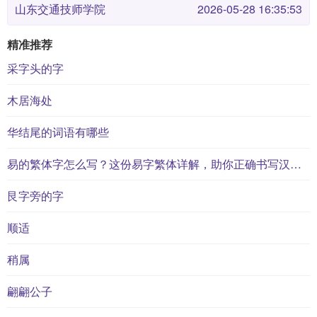
山东交通技师学院
2026-05-28 16:35:53
精准推荐
采字头的字
木居海处
华结尾的词语有哪些
易的繁体字怎么写？这份易字繁体详解，助你正确书写汉字_汉字繁体学习
艮字旁的字
顺适
稍属
翩翩公子