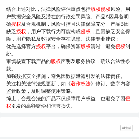
结合上述对比，法律风险评估重点包括
版权
侵权
风险、用
户数据安全风险及潜在的行政处罚风险。产品A因具备明
确
授权
及合规机制，风险可控且法律保障充分；产品B因
缺乏
授权
，用户下载行为可能构成
侵权
，且因缺乏安全保
障，用户隐私及数据安全存在隐患。法律专业建议：
优先选择官方
授权
平台，确保资源
版权
清晰，避免
侵权
纠
纷。
审慎核查下载产品的
版权
声明及服务协议，确认合法性条
款。
加强数据安全措施，避免因数据泄露引发的法律责任。
关注相关法律法规更新，如《
著作权法
》修订、数字内容
监管政策，及时调整使用策略。
综上，合规合法的产品不仅保障用户权益，也避免了因
侵
权
引发的高额赔偿和信誉损失。
AI生成