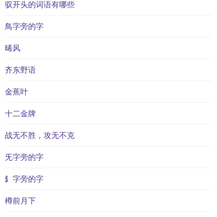
驭开头的词语有哪些
鳥字旁的字
晞风
齐东野语
金蕉叶
十二金牌
战无不胜，攻无不克
旡字旁的字
釒字旁的字
樽前月下