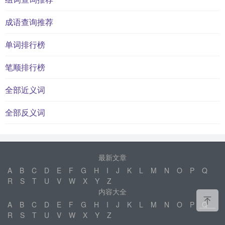
成语查询推荐
单词排行榜
笔顺排行榜
全部近义词
全部反义词
最新文章
A
B
C
D
E
F
G
H
I
J
K
L
M
N
O
P
Q
R
S
T
U
V
W
X
Y
Z
内容大全
A
B
C
D
E
F
G
H
I
J
K
L
M
N
O
P
Q
R
S
T
U
V
W
X
Y
Z