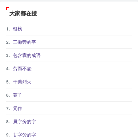
大家都在搜
银榜
三撇旁的字
包含囊的成语
劳而不怨
干柴烈火
蓁子
元作
貝字旁的字
甘字旁的字