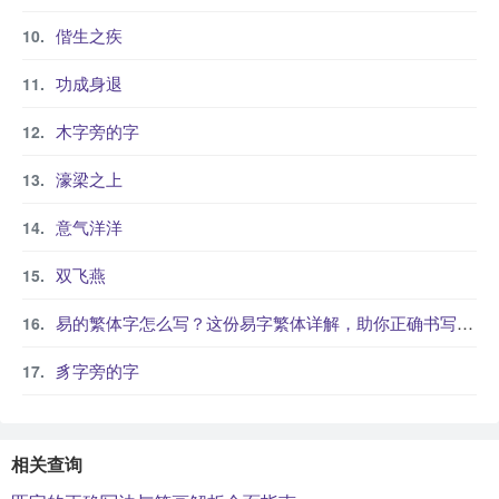
偕生之疾
功成身退
木字旁的字
濠梁之上
意气洋洋
双飞燕
易的繁体字怎么写？这份易字繁体详解，助你正确书写汉字_汉字繁体学习
豸字旁的字
相关查询