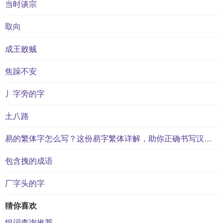
当时谈宗
取向
成王败贼
焦躁不安
丿字旁的字
土八路
易的繁体字怎么写？这份易字繁体详解，助你正确书写汉字_汉字繁体学习
包含拽的成语
厂字头的字
猜你喜欢
组词查询推荐