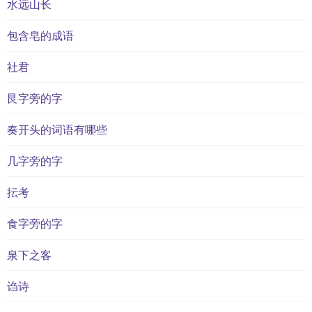
水远山长
包含皂的成语
社君
艮字旁的字
奏开头的词语有哪些
几字旁的字
抎考
食字旁的字
泉下之客
诌诗