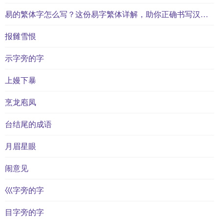
易的繁体字怎么写？这份易字繁体详解，助你正确书写汉字_汉字繁体学习
报雠雪恨
示字旁的字
上嫚下暴
烹龙庖凤
台结尾的成语
月眉星眼
闹意见
巛字旁的字
目字旁的字