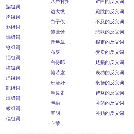
八声甘州
辩白的反义词
斒组词
边大绶
蹦跳的反义词
痺组词
白子仪
不及的反义词
葧组词
鲍鼎铨
悲歌的反义词
惼组词
暴焕章
报丧的反义词
缏组词
布燮
变卖的反义词
愊组词
白侍郎
贬损的反义词
絣组词
鲍若虚
表功的反义词
湢组词
班婕妤
褒扬的反义词
跁组词
毕良史
裨益的反义词
埲组词
包融
补药的反义词
蛂组词
宝明
补贴的反义词
偪组词
卞荣