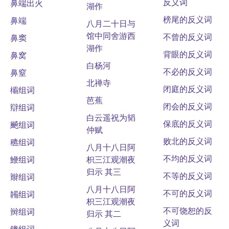
反义词
鼻端出火
湖作
榜尾的反义词
鼻端
八月二十日与
馆中同舍游西
不曾的反义词
鼻窦
湖作
背眼的反义词
鼻窝
白杨河
不必的反义词
鼻窒
北禅寺
闭庭的反义词
欛组词
芭蕉
闭会的反义词
辯组词
白云遥祝为韬
保底的反义词
飇组词
仲赋
败北的反义词
穮组词
八月十八日阿
不均的反义词
鯾组词
枳三江观潮夜
归示 其三
不等的反义词
辮组词
八月十八日阿
不可的反义词
韛组词
枳三江观潮夜
不可饶恕的反
辬组词
归示 其二
义词
鎞组词