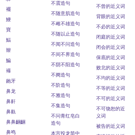
不震造句
不曾的近义词
襬
不随意肌造句
背眼的近义词
鯾
不雌不雄造句
不必的近义词
寶
不随以止造句
闭庭的近义词
鰏
不闻不问造句
闭会的近义词
辮
不间不界造句
保底的近义词
鯿
不阴不阳造句
败北的近义词
襮
不阕造句
不均的近义词
龅牙
不阶造句
不等的近义词
鼻龙
不雅造句
不可的近义词
鼻鼾
不集造句
不可饶恕的近
鼻鼽
不问青红皂白
义词
鼻鼻齫齫
造句
被告的近义词
鼻鸣
本宫投龙简中