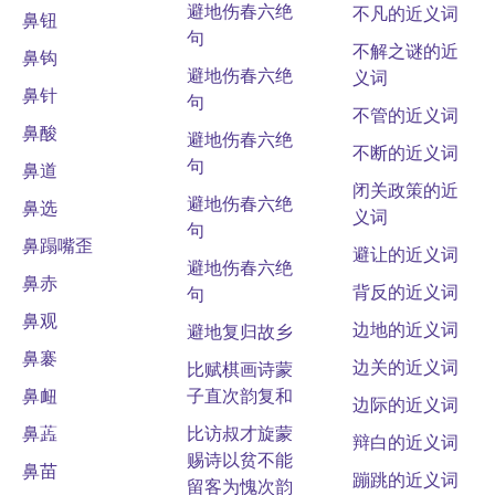
避地伤春六绝
不凡的近义词
鼻钮
句
不解之谜的近
鼻钩
避地伤春六绝
义词
鼻针
句
不管的近义词
鼻酸
避地伤春六绝
不断的近义词
句
鼻道
闭关政策的近
避地伤春六绝
鼻选
义词
句
鼻蹋嘴歪
避让的近义词
避地伤春六绝
鼻赤
背反的近义词
句
鼻观
边地的近义词
避地复归故乡
鼻褰
边关的近义词
比赋棋画诗蒙
鼻衄
子直次韵复和
边际的近义词
鼻蕋
比访叔才旋蒙
辩白的近义词
赐诗以贫不能
鼻苗
蹦跳的近义词
留客为愧次韵