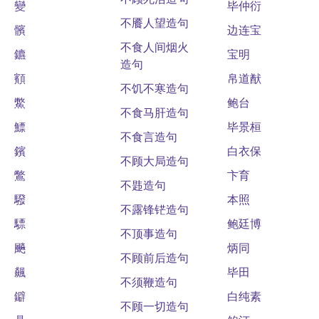
變
毕仲衍
不餍人望造句
髕
边连宝
不食人间烟火
鑣
宝明
造句
顮
帛道猷
不饥不寒造句
鱉
鲍台
不食马肝造句
鰾
毕景桓
不食言造句
鑌
白衣保
不顾大局造句
鷩
卞育
不韪造句
驋
本照
不露锋铓造句
驃
鲍廷博
不顶事造句
飈
炳同
不顾前后造句
飆
毕田
不须鞭造句
鐴
白纯素
不顾一切造句