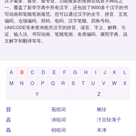
汉字最多、最全、最专业、功能最多的免费在线查字网站之
一。覆盖了新华字典中所有汉字，还包括了9000多个汉字的书
写动画和笔顺笔画规范。您可以通过汉字的全字、拼音、五笔
编码、仓颉编码、郑码、电码、汉字笔顺、四角号码、
UNICODE等来查询相关汉字的拼音、读音、字义、解释、引
证、输入法、书写动画、笔顺笔画、各类编码、康熙字典、说
文解字和翻译等等。
A
B
C
D
E
F
G
H
I
J
K
L
M
N
O
P
Q
R
S
T
U
V
W
X
Y
Z
䨻
菢组词
鲍珍
靐
渀组词
汴京轻薄子
驫
梖组词
本净