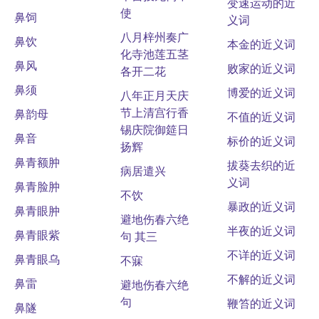
变速运动的近
使
鼻饲
义词
八月梓州奏广
鼻饮
本金的近义词
化寺池莲五茎
鼻风
败家的近义词
各开二花
鼻须
博爱的近义词
八年正月天庆
节上清宫行香
鼻韵母
不值的近义词
锡庆院御筵日
鼻音
标价的近义词
扬辉
鼻青额肿
拔葵去织的近
病居遣兴
义词
鼻青脸肿
不饮
暴政的近义词
鼻青眼肿
避地伤春六绝
半夜的近义词
鼻青眼紫
句 其三
不详的近义词
鼻青眼乌
不寐
不解的近义词
鼻雷
避地伤春六绝
句
鞭笞的近义词
鼻隧