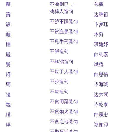
龞
不鸣则已，一
包播
鸣惊人造句
靌
边继祖
不骄不躁造句
鸔
卞梦珏
不饮盗泉造句
虌
本奫
不龟手药造句
欛
班婕妤
不鲜造句
鼊
白纯素
不鲫溜造句
鬢
斌椿
不齿于人造句
鑮
白恩佑
不验造句
壩
毕海珖
不齿造句
籩
边大绶
不食周粟造句
鼈
毕乾泰
不食烟火造句
鱍
白履忠
不食之地造句
鑤
冰如源
不顾死活造句