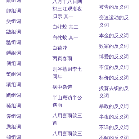
八月十八日阿
被告的反义词
枳三江观潮夜
饆组词
归示 其一
变速运动的反
奰组词
义词
白牝蛟 其二
鼥组词
本金的反义词
白牝蛟 其一
鄨组词
败家的反义词
白荷花
餺组词
博爱的反义词
丙寅春雨
簙组词
不值的反义词
别谷熟尉李七
蟞组词
同年
标价的反义词
獱组词
病中杂诗
拔葵去织的反
颷组词
义词
半山庵访半公
遇雨
藊组词
暴政的反义词
八用喜雨韵三
儤组词
半夜的反义词
首
憊组词
不详的反义词
八用喜雨韵三
鴘组词
不解的反义词