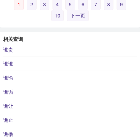
1
2
3
4
5
6
7
8
9
10
下一页
相关查询
谯责
谯谯
谯谕
谯诟
谯让
谯止
谯橹