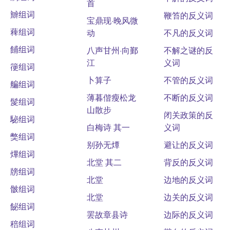
首
辧组词
鞭笞的反义词
宝鼎现·晚风微
薭组词
动
不凡的反义词
餔组词
八声甘州·向鄞
不解之谜的反
江
义词
箯组词
卜算子
不管的反义词
艑组词
薄暮偕瘦松龙
不断的反义词
髲组词
山散步
闭关政策的反
駜组词
白梅诗 其一
义词
獘组词
别孙无燂
避让的反义词
熚组词
北堂 其二
背反的反义词
牓组词
北堂
边地的反义词
骳组词
北堂
边关的反义词
飶组词
罢故章县诗
边际的反义词
稖组词