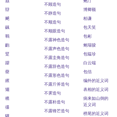
贔
鲍汀
不顾造句
辯
博卿额
不静造句
飇
柏谦
不顺造句
飊
包天笑
不顺眼造句
鷝
包彬
不露神色造句
齙
鲍瑞骏
不露声色造句
躄
包韫珍
不露圭角造句
躃
白云端
不露辞色造句
蘗
包佶
不露形色造句
繽
编外的近义词
不露斤斧造句
矲
表相的近义词
不霁造句
穮
病来如山倒的
不露朴造句
近义词
忁
不露锋芒造句
榜尾的近义词
驆