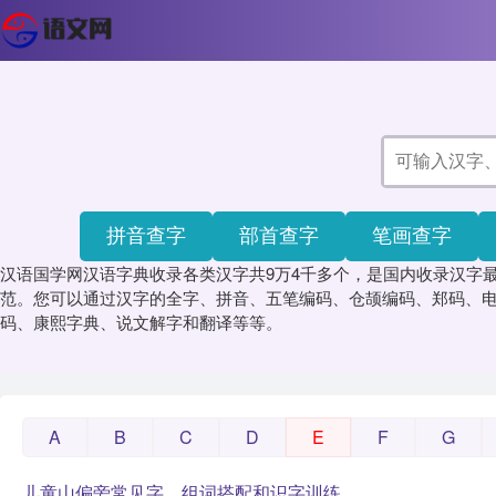
拼音查字
部首查字
笔画查字
汉语国学网汉语字典收录各类汉字共9万4千多个，是国内收录汉字
范。您可以通过汉字的全字、拼音、五笔编码、仓颉编码、郑码、电
码、康熙字典、说文解字和翻译等等。
A
B
C
D
E
F
G
儿童山偏旁常见字、组词搭配和识字训练