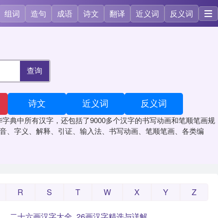
组词
造句
成语
诗文
翻译
近义词
反义词
查询
诗文
近义词
反义词
字典中所有汉字，还包括了9000多个汉字的书写动画和笔顺笔画规
读音、字义、解释、引证、输入法、书写动画、笔顺笔画、各类编
R
S
T
W
X
Y
Z
二十六画汉字大全_26画汉字精选与详解