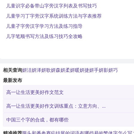
儿童识字必备带山字旁汉字列表及书写技巧
儿童学习丁字旁汉字系统训练方法与字表推荐
儿童孑字旁汉字学习方法及练习指导
儿字笔顺书写方法及练习技巧全攻略
相关查询
妍洁
妍泽
妍歌
妍森
妍柔
妍暖
妍捷
妍手
妍影
妍巧
最新发布
高一让生活更美好作文范文
高一让生活更美好作文训练重点：立意方向、...
中国三个字的合成，都有哪些
精准推荐
两头和番
参赛
疟结尾的词语有哪些
易的繁体字怎么写