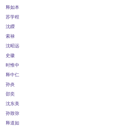
释如本
苏学程
沈鑅
索禄
沈昭远
史徽
时惟中
释中仁
孙炎
邵奕
沈东美
孙致弥
释道如