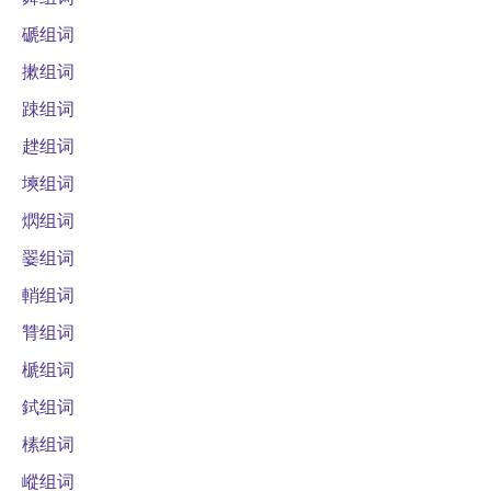
磃组词
摗组词
踈组词
趖组词
塽组词
熌组词
翣组词
輎组词
甧组词
榹组词
鉽组词
榡组词
嵷组词