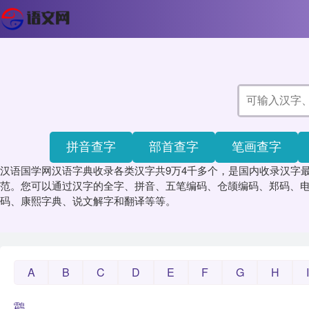
拼音查字
部首查字
笔画查字
汉语国学网汉语字典收录各类汉字共9万4千多个，是国内收录汉字
范。您可以通过汉字的全字、拼音、五笔编码、仓颉编码、郑码、电
码、康熙字典、说文解字和翻译等等。
A
B
C
D
E
F
G
H
I
鸘