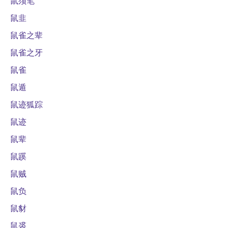
鼠须笔
鼠韭
鼠雀之辈
鼠雀之牙
鼠雀
鼠遁
鼠迹狐踪
鼠迹
鼠辈
鼠蹊
鼠贼
鼠负
鼠豺
鼠裘