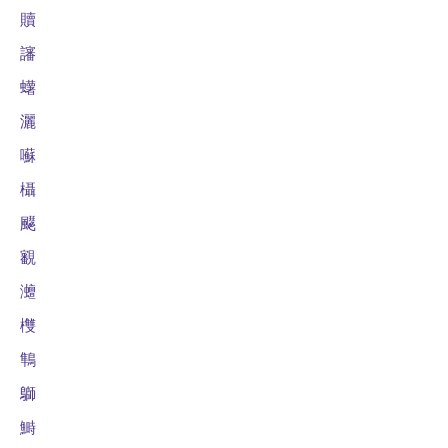
贖
讅
蠴
灑
囌
欇
飋
覾
灗
欆
鶽
鶳
鰣