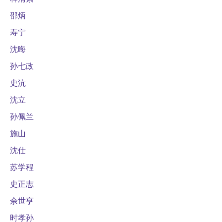
邵炳
寿宁
沈晦
孙七政
史沆
沈立
孙佩兰
施山
沈仕
苏学程
史正志
佘世亨
时孝孙