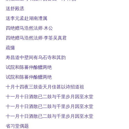
送舒殿丞
送李元孟赴湖南漕属
四绝赠马浩然法师·木公
四绝赠马浩然法师·李筌吴真君
疏慵
寿昌道中壁间有乌石寺和其韵
试院和陈蕃仲酴醿两绝
试院和陈蕃仲酴醿两绝
十月十四夜三鼓壶天月佳甚以诗招道祖
十一月十日酒散已二鼓与千里步月因至水堂
十一月十日酒散已二鼓与千里步月因至水堂
十一月十日酒散已二鼓与千里步月因至水堂
省习堂偶题