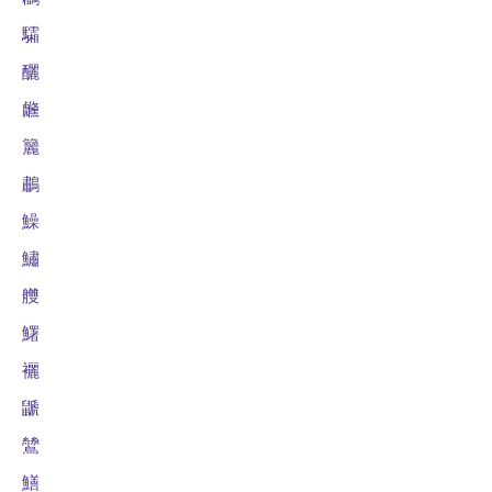
驦
釃
虪
籭
鷫
鱢
鱐
艭
鱰
襹
鼶
鷥
鱔