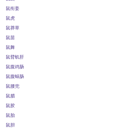
鼠衔姜
鼠虎
鼠莽草
鼠苗
鼠舞
鼠臂虮肝
鼠腹鸡肠
鼠腹蜗肠
鼠腰兜
鼠腊
鼠胶
鼠胎
鼠胆