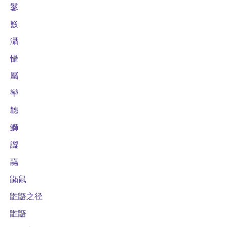
鬖
籔
灄
懾
屬
卛
韢
鰤
譅
鬺
鼫鼠
鼪鼯之径
鼪鼯