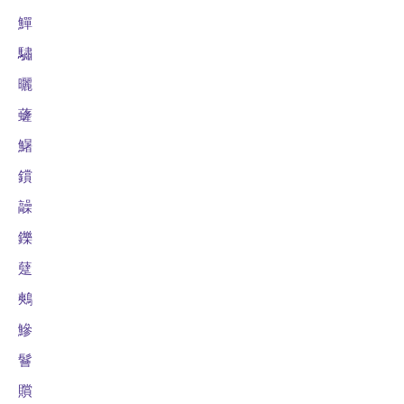
鱓
驌
曬
虄
鱪
鑜
髞
鑠
躠
鷞
鰺
鬙
贘