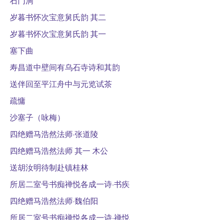
石门洞
岁暮书怀次宝意舅氏韵 其二
岁暮书怀次宝意舅氏韵 其一
塞下曲
寿昌道中壁间有乌石寺诗和其韵
送伴回至平江舟中与元览试茶
疏慵
沙塞子（咏梅）
四绝赠马浩然法师·张道陵
四绝赠马浩然法师 其一 木公
送胡汝明待制赴镇桂林
所居二室号书痴禅悦各成一诗·书疾
四绝赠马浩然法师·魏伯阳
所居二室号书痴禅悦各成一诗·禅悦