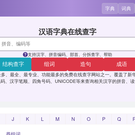
字典
词典
汉语字典在线查字
支持汉字、拼音编码、部首、分拆查字、帮助
结构查字
组词
造句
成语
最多、最全、最专业、功能最多的免费在线查字网站之一。覆盖了新华
码、汉字笔顺、四角号码、UNICODE等来查询相关汉字的拼音、
J
K
L
M
N
O
P
Q
蕣组词