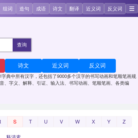
组词
造句
成语
诗文
翻译
近义词
反义词
查询
诗文
近义词
反义词
字典中所有汉字，还包括了9000多个汉字的书写动画和笔顺笔画规
读音、字义、解释、引证、输入法、书写动画、笔顺笔画、各类编
R
S
T
U
V
W
X
Y
Z
释清素