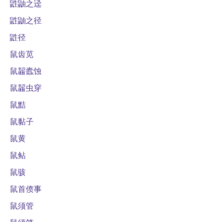
鼪鼬之迳
鼪鼬之径
鼪径
鼠齿苋
鼠齧蠹蚀
鼠齧虫穿
鼠黠
鼠黏子
鼠黄
鼠鲇
鼠骇
鼠首偾事
鼠须管