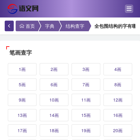
首页
字典
结构查字
全包围结构的字有哪
笔画查字
1画
2画
3画
4画
5画
6画
7画
8画
9画
10画
11画
12画
13画
14画
15画
16画
17画
18画
19画
20画