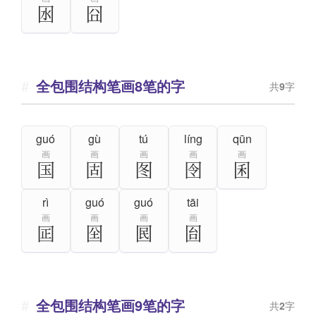
囦
囧
全包围结构笔画8笔的字
共
9
字
guó
gù
tú
líng
qūn
画
画
画
画
画
国
固
图
囹
囷
rì
guó
guó
tāi
画
画
画
画
囸
囶
囻
囼
全包围结构笔画9笔的字
共
2
字