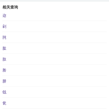
相关查询
迩
剁
肫
肱
肽
䏝
肼
戗
瓮