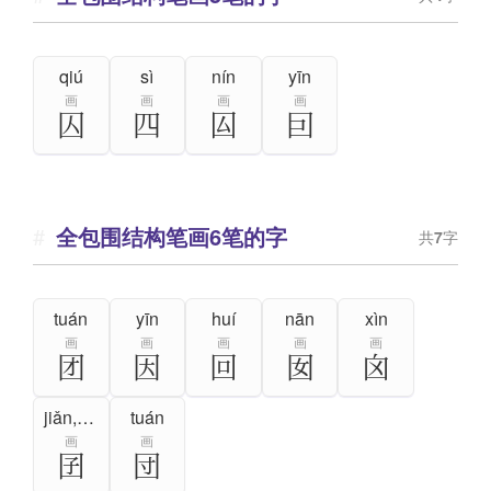
qiú
sì
nín
yīn
画
画
画
画
囚
四
囜
囙
全包围结构笔画6笔的字
共
7
字
tuán
yīn
huí
nān
xìn
画
画
画
画
画
团
因
回
囡
囟
jiǎn,nān
tuán
画
画
囝
団