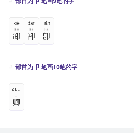
部首为卩 笔画9笔的字
xiè
dān
lián
9画
9画
9画
卸
卻
卽
部首为卩 笔画10笔的字
qīng
10画
卿