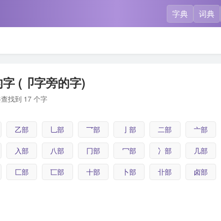
字典
词典
字 (卩字旁的字)
查找到 17 个字
乙部
乚部
乛部
亅部
二部
亠部
入部
八部
冂部
冖部
冫部
几部
匚部
匸部
十部
卜部
卝部
卤部