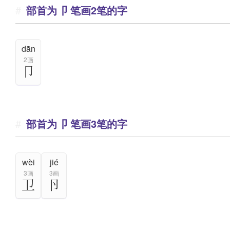
部首为卩 笔画2笔的字
dān
2画
卩
部首为卩 笔画3笔的字
wèi
jié
3画
3画
卫
卪