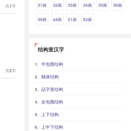
31画
32画
33画
34画
35画
36画
共
1
字
39画
44画
51画
52画
结构查汉字
半包围结构
共
2
字
独体结构
品字形结构
全包围结构
上下结构
上中下结构