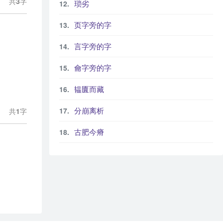
共
3
字
琐劣
页字旁的字
言字旁的字
龠字旁的字
韫匵而藏
分崩离析
共
1
字
古肥今瘠