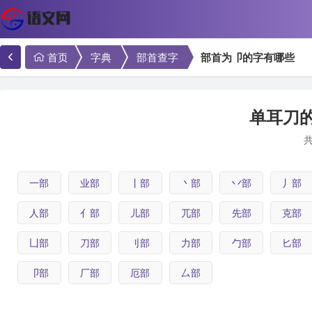
首页
字典
部首查字
部首为卩的字有哪些
单耳刀的
共
一部
业部
丨部
丶部
丷部
丿部
人部
亻部
儿部
兀部
先部
克部
凵部
刀部
刂部
力部
勹部
匕部
卩部
厂部
厄部
厶部