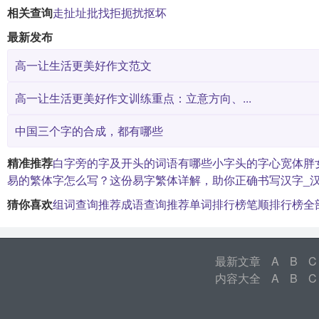
相关查询
走
扯
址
批
找
拒
扼
扰
抠
坏
最新发布
高一让生活更美好作文范文
高一让生活更美好作文训练重点：立意方向、...
中国三个字的合成，都有哪些
精准推荐
白字旁的字
及开头的词语有哪些
小字头的字
心宽体胖
易的繁体字怎么写？这份易字繁体详解，助你正确书写汉字_
猜你喜欢
组词查询推荐
成语查询推荐
单词排行榜
笔顺排行榜
全
最新文章
A
B
C
内容大全
A
B
C