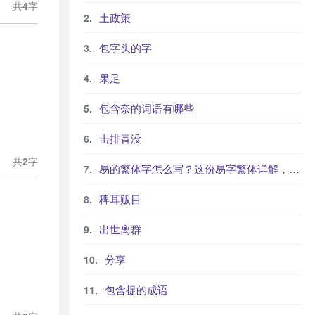
共
4
字
土政策
包字头的字
果足
包含奈的词语有哪些
击排冒没
共
2
字
易的繁体字怎么写？这份易字繁体详解，助你正确书写汉字_汉字繁体学习
稗耳贩目
出世离群
分享
包含捉的成语