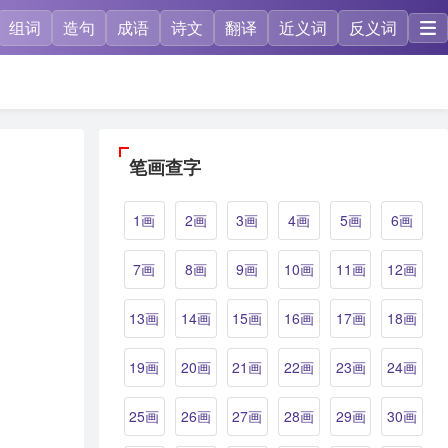
组词
造句
成语
诗文
翻译
近义词
反义词
笔画查字
1画
2画
3画
4画
5画
6画
7画
8画
9画
10画
11画
12画
13画
14画
15画
16画
17画
18画
19画
20画
21画
22画
23画
24画
25画
26画
27画
28画
29画
30画