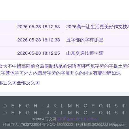
2026-05-28 18:12:53
2026高一让生活更美好作文技巧
2026-05-28 18:12:38
丑字部的字有哪些
2026-05-28 18:12:25
山东交通技师学院
女大不中留
高冏
前合后偃
制结尾的词语有哪些
厄字旁的字
提土旁
汉字繁体学习
外方内圆
牙字旁的字
度开头的词语有哪些
醉如泥
部近义词
全部反义词
D
E
F
G
H
I
J
K
L
M
N
O
P
Q
R
S
T
D
E
F
G
H
I
J
K
L
M
N
O
P
Q
R
S
T
© 2024 语文网
苏ICP备2023012678号-9
联系电话:17633723504 投诉QQ:362692221 联系邮箱:362692221@qq.com