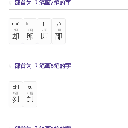
部首为卩 笔画7笔的字
què
luǎn
jí
yǔ
7画
7画
7画
7画
却
卵
即
卲
部首为卩 笔画8笔的字
chǐ
xù
8画
8画
卶
卹