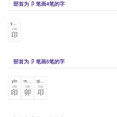
部首为卩 笔画4笔的字
yǎng,áng
4画
卬
部首为卩 笔画5笔的字
yìn
mǎo
qióng
5画
5画
5画
印
卯
卭