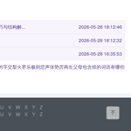
与结构解...
2026-05-28 18:12:46
2026-05-28 18:12:32
2026-05-28 16:35:53
的字
交梨火枣
乐极则悲
声张势厉
再生父母
包含煜的词语有哪些
U
V
W
X
Y
Z
U
V
W
X
Y
Z