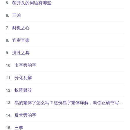
萌开头的词语有哪些
三凶
豺狐之心
宜室宜家
济胜之具
巾字旁的字
分化瓦解
蚁溃鼠骇
易的繁体字怎么写？这份易字繁体详解，助你正确书写汉字_汉字繁体学习
反犬旁的字
三季