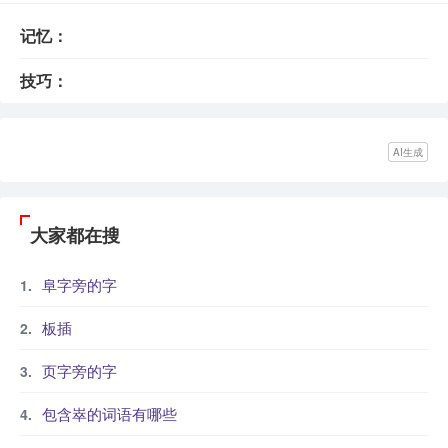
记忆：
技巧：
AI生成
大家都在搜
阜字旁的字
板插
页字旁的字
包含崒的词语有哪些