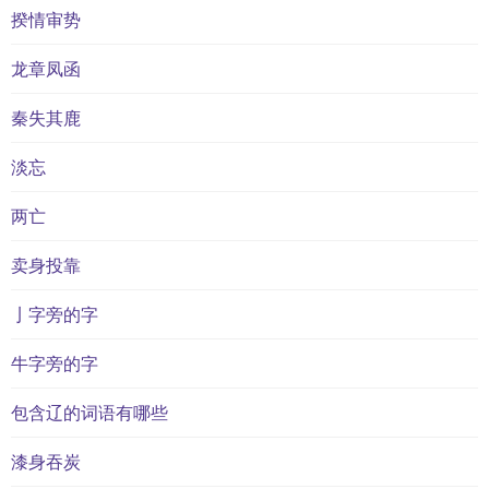
揆情审势
龙章凤函
秦失其鹿
淡忘
两亡
卖身投靠
亅字旁的字
牛字旁的字
包含辽的词语有哪些
漆身吞炭