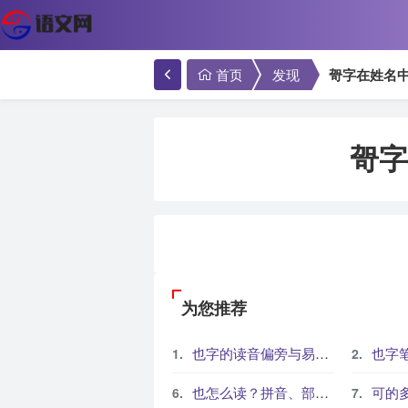
首页
发现
哿字在姓名
哿字
为您推荐
也字的读音偏旁与易错写法解析
也字笔
也怎么读？拼音、部首、笔画和常见组词
可的多义怎么