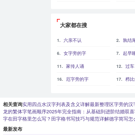
大家都在搜
六亲不认
孰结
女字旁的字
起早
家传人诵
过车
厄字旁的字
栉比
相关查询
实用四点水汉字列表及含义详解最新整理
区字旁的汉
龙的繁体字笔画顺序2025年完全指南：从基础到进阶
结婚双喜
字在田字格里怎么写？田字格书写技巧与规范详解
德字简写怎
最新发布