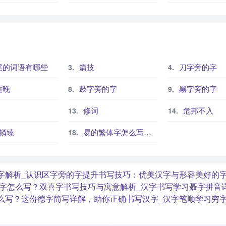
尾的词语有哪些
篇技
刀字旁的字
睡晚
鼓字旁的字
黑字旁的字
修词
危邦不入
鳞臻
易的繁体字怎么写？这份易字繁体详解，助你正确书写汉字_汉字繁体学习
字解析_认识区字旁的字
提升书写技巧：优美汉字与形容美好的
字怎么写？双喜字书写技巧与寓意解析_汉字书写学习
聂字拼音
么写？这份德字简写详解，助你正确书写汉字_汉字笔顺学习
穷