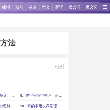
组词
造句
成语
诗文
翻译
近义词
反义词
方法
AI生成
和书写提示
也字旁例字整理、识字方法与课堂练习
与练习建议
可的常用义课堂理解路径与练习建议