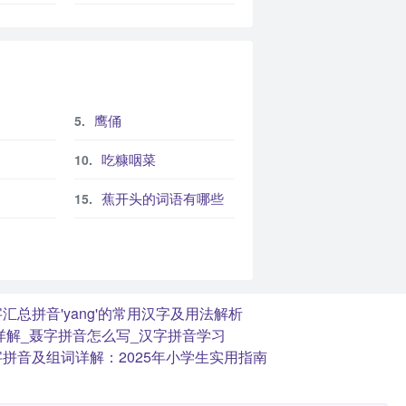
鹰俑
吃糠咽菜
蕉开头的词语有哪些
字汇总
拼音'yang'的常用汉字及用法解析
详解_聂字拼音怎么写_汉字拼音学习
字拼音及组词详解：2025年小学生实用指南