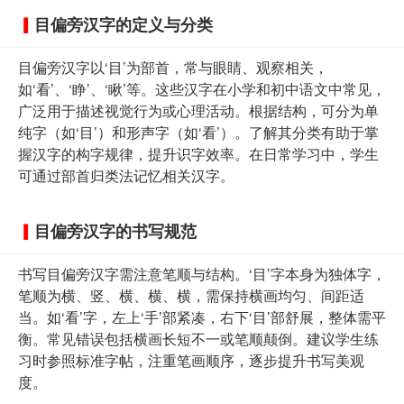
目偏旁汉字的定义与分类
目偏旁汉字以‘目’为部首，常与眼睛、观察相关，
如‘看’、‘睁’、‘瞅’等。这些汉字在小学和初中语文中常见，
广泛用于描述视觉行为或心理活动。根据结构，可分为单
纯字（如‘目’）和形声字（如‘看’）。了解其分类有助于掌
握汉字的构字规律，提升识字效率。在日常学习中，学生
可通过部首归类法记忆相关汉字。
目偏旁汉字的书写规范
书写目偏旁汉字需注意笔顺与结构。‘目’字本身为独体字，
笔顺为横、竖、横、横、横，需保持横画均匀、间距适
当。如‘看’字，左上‘手’部紧凑，右下‘目’部舒展，整体需平
衡。常见错误包括横画长短不一或笔顺颠倒。建议学生练
习时参照标准字帖，注重笔画顺序，逐步提升书写美观
度。