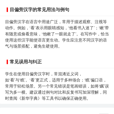
目偏旁汉字的常见用法与例句
目偏旁汉字在语言中用途广泛，常用于描述观察、注视等
动作。例如，‘看’表示用眼睛感知，‘他看书入迷了’；‘瞅’带
有随意或偷看意味，‘他瞅了一眼就走了’。在写作中，恰当
使用这些汉字能使语言更生动。学生应注意不同汉字的语
气与场景搭配，避免生硬使用。
常见误用与纠正
学生在使用目偏旁汉字时，常混淆近义词，
如‘看’与‘瞧’。‘看’更正式，适用于多种场合；‘瞧’偏口语，
常用于轻松场景。另一个常见错误是笔画错误，如将‘瞩’误
写为多一横。建议通过例句对比和反复书写加深理解，同
时查阅《新华字典》等工具书以确保正确使用。