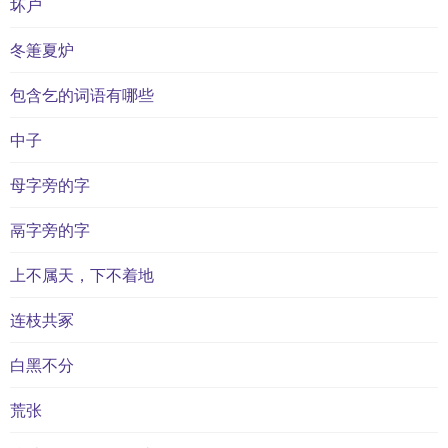
坏户
冬箑夏炉
包含乞的词语有哪些
中子
母字旁的字
鬲字旁的字
上不属天，下不着地
连枝共冢
白黑不分
荒张