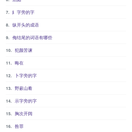
糹字旁的字
纵开头的成语
侮结尾的词语有哪些
犯颜苦谏
晦在
卜字旁的字
野蔌山肴
示字旁的字
胸次开阔
咎罪