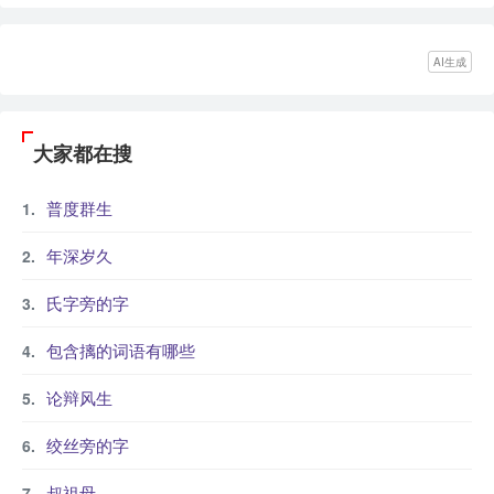
AI生成
大家都在搜
普度群生
年深岁久
氏字旁的字
包含摛的词语有哪些
论辩风生
绞丝旁的字
叔祖母