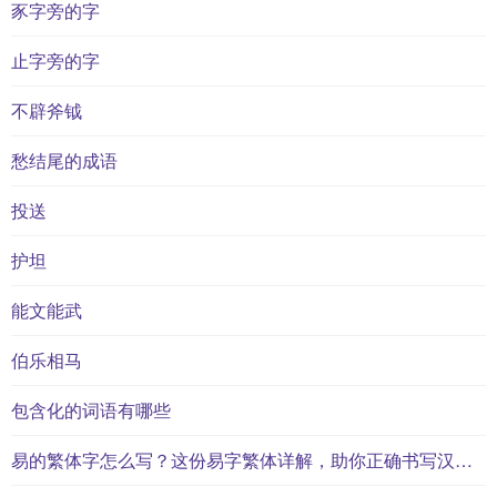
豕字旁的字
止字旁的字
不辟斧钺
愁结尾的成语
投送
护坦
能文能武
伯乐相马
包含化的词语有哪些
易的繁体字怎么写？这份易字繁体详解，助你正确书写汉字_汉字繁体学习