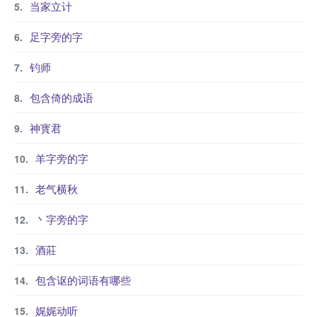
当家立计
足字旁的字
钓师
包含倚的成语
神寳君
羊字旁的字
老气横秋
丶字旁的字
酒莊
包含讴的词语有哪些
娓娓动听