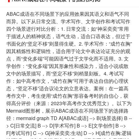
ABAC成语在不同场景下的应用效果因其语义和语气不同
而异。以下从日常交流、学术写作、文学创作和考试写作
四个场景进行对比分析：1. 日常交流：如“神采奕奕”常用
于描述人的精神状态，语气生动，适合口语表达，但过于
书面化的“坚定不移”则显得生硬。2. 学术写作：“成竹在胸”
因其精炼性和逻辑性，适合用于论文中表达论证充分的观
点，而“变化多端”可能因语气过于文学化而不适用。3. 文
学创作：“变化多端”因其形象性和感染力，适合小说或散
文中的场景描写，而“坚定不移”则稍显刻板。4. 考试写
作：如中高考作文，“成竹在胸”可用于表达自信的心理状
态，“坚定不移”适合议论文的立意表达。案例：在一篇高
考作文中，考生使用“成竹在胸”形容备考时的自信心，获
得高分评价（来源：2023年高考作文优秀范文）。以下为
Mermaid图形树，展示ABAC成语在不同场景下的选择路
径：mermaid graph TD A[ABAC成语] --> B{场景选择} B --
> C[日常交流] B --> D[学术写作] B --> E[文学创作] B -->
F[考试写作] C --> G[神采奕奕:生动] D --> H[成竹在胸:逻辑