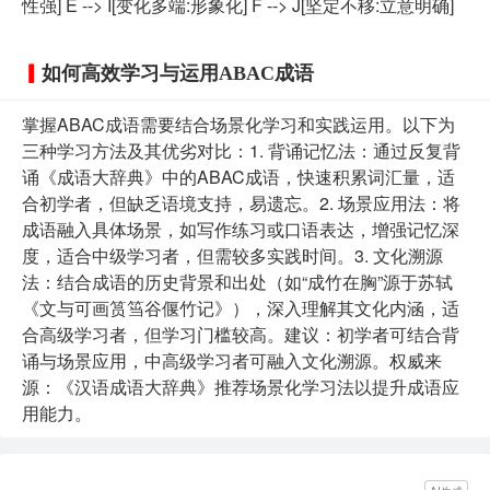
性强] E --> I[变化多端:形象化] F --> J[坚定不移:立意明确]
如何高效学习与运用ABAC成语
掌握ABAC成语需要结合场景化学习和实践运用。以下为
三种学习方法及其优劣对比：1. 背诵记忆法：通过反复背
诵《成语大辞典》中的ABAC成语，快速积累词汇量，适
合初学者，但缺乏语境支持，易遗忘。2. 场景应用法：将
成语融入具体场景，如写作练习或口语表达，增强记忆深
度，适合中级学习者，但需较多实践时间。3. 文化溯源
法：结合成语的历史背景和出处（如“成竹在胸”源于苏轼
《文与可画筼筜谷偃竹记》），深入理解其文化内涵，适
合高级学习者，但学习门槛较高。建议：初学者可结合背
诵与场景应用，中高级学习者可融入文化溯源。权威来
源：《汉语成语大辞典》推荐场景化学习法以提升成语应
用能力。