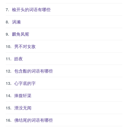
榆开头的词语有哪些
涡濑
麟角凤觜
男不对女敌
皓夜
包含酤的词语有哪些
心字底的字
捧腹轩渠
湮没无闻
佛结尾的词语有哪些